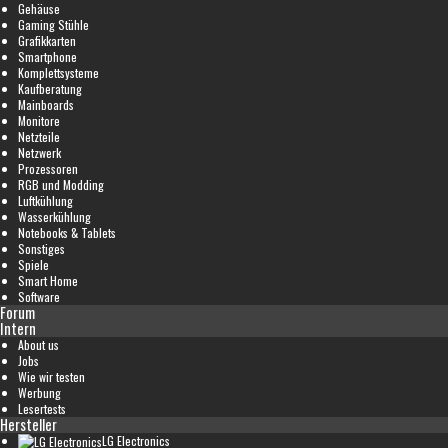
Gehäuse
Gaming Stühle
Grafikkarten
Smartphone
Komplettsysteme
Kaufberatung
Mainboards
Monitore
Netzteile
Netzwerk
Prozessoren
RGB und Modding
Luftkühlung
Wasserkühlung
Notebooks & Tablets
Sonstiges
Spiele
Smart Home
Software
Forum
Intern
About us
Jobs
Wie wir testen
Werbung
Lesertests
Hersteller
LG Electronics