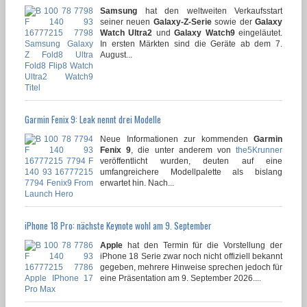
Samsung
hat den weltweiten Verkaufsstart
seiner neuen
Galaxy-Z-Serie
sowie der
Galaxy
Watch Ultra2
und
Galaxy Watch9
eingeläutet.
In ersten Märkten sind die Geräte ab dem 7.
August...
Garmin Fenix 9: Leak nennt drei Modelle
Neue Informationen zur kommenden
Garmin
Fenix 9
, die unter anderem von
the5Krunner
veröffentlicht wurden, deuten auf eine
umfangreichere Modellpalette als bislang
erwartet hin. Nach...
iPhone 18 Pro: nächste Keynote wohl am 9. September
Apple
hat den Termin für die Vorstellung der
iPhone 18 Serie zwar noch nicht offiziell bekannt
gegeben, mehrere Hinweise sprechen jedoch für
eine Präsentation am 9. September 2026....