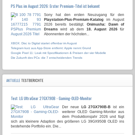
PS Plus im August 2026: Erster Premium-Titel ist bekannt
Sony hat den ersten Neuzugang für den
Playstation-Plus-Premium-Katalog
im August
2026 bereits bestätigt.
Onimusha: Dawn of
Dreams
wird ab dem
18. August 2026
für
Abonnenten der höchsten...
XBOX: Disc to Digital startet offenbar im August
Telegram kurz aus App-Store entfernt: Apple nennt Grund
Google Pixel 11: Leak mit Spezifikationen & Preisen der vier Modelle
Die Zukunft des PCs: die 7 entscheidenden Trends
AKTUELLE
TESTBERICHTE
Test: LG UltraGear 27GX790B - Gaming-OLED-Monitor
Der neue
LG 27GX790B-B
ist ein
weiterer OLED Gaming-Monitor aus
dem Produktionsjahr 2026 und fügt
sich als kleinere Adaption des größeren LG 39GX950B OLED ins
bestehende Portfolio ein. Die...