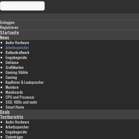
Einloggen
Registrieren
Startseite
News
Audio Hardware
Arbeitsspeicher
Balkonkraftwerk
Eingabegeräte
Gehäuse
Grafikkarten
Gaming-Stühle
Gaming
Kopfhörer & Lautsprecher
Monitore
Mainboards
CPU und Prozessor
SSD, HDDs und mehr
Smart Home
Deals
Testberichte
Audio Hardware
Arbeitsspeicher
Eingabegeräte
Datenträger