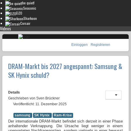
be quiet!
Seasonic
EIZO
Sharkoon
Corsair
Videos
Einloggen
Registrieren
DRAM-Markt bis 2027 angespannt: Samsung &
SK Hynix schuld?
Details
Geschrieben von
Sven Brückner
Veröffentlicht: 11. Dezember 2025
samsung
SK Hynix
Ram-Krise
Der internationale DRAM-Markt befindet sich derzeit in einer Phase
anhaltender Verknappung. Die Ursache liegt weniger in einem
unerwarteten Nachfrageanstieg, sondern vielmehr in einer bewusst