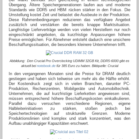
Übergang. Ältere Speichergenerationen laufen aus und moderne
Standards wie DDR5 und HBM rücken stärker in den Fokus. Die
Umstellung kostet Zeit und belastet die Ausbeute in der Produktion.
Diese Rahmenbedingungen reduzieren das verfügbare Angebot
zusätzlich und verstärken die bereits knappe Marktsituation.
Langfristige Lieferverträge werden von vielen Herstellern nur noch
eingeschränkt angeboten, da kurzfristige Anpassungen höhere
Preise ermöglichen. Für Abnehmer entsteht dadurch eine unsichere
Beschaffungssituation, die besonders kleinere Unternehmen trifft.
Abbildung: Den Crucial Pro Overclocking UDIMM 32GB Kit, DDR5-6000 gibt es
aktuell bei
notebook.de
für 385 Euro zu haben. Bildquelle: Crucial
In den vergangenen Monaten sind die Preise für DRAM deutlich
gestiegen und haben sich teilweise um mehr als die Hälfte erhöht.
Der Kostendruck zeigt sich in vielen Branchen, darunter PC-
Produktion, Rechenzentren, Mobilgeräte und Automobiltechnik.
Unternehmen, die auf kurzfristige Lieferketten angewiesen sind,
müssen entsprechend höhere Beschaffungskosten einkalkulieren.
Parallel dazu versuchen verschiedene Regionen, eigene
Halbleiterinitiativen zu stärken, stoßen jedoch bei
Speichertechnologien auf strukturelle Grenzen. Moderne
Produktionslinien sind komplex und stark konzentriert, was den
Aufbau unabhängiger Kapazitäten erschwert.