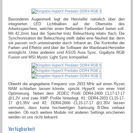
Besonderen Augenmerk legt der Hersteller natürlich über den
integrierten LED Lichtbalken auf der Oberseite des
Arbeitsspeichers, welcher einen fließenden Farbverlauf bieten soll.
Mit 42,2mm baut der Speicher trotz Beleuchtung relativ flach. Die
Synchronisation der Beleuchtung stellt dabei eine Neuheit dar, denn
sie passen sich untereinander durch Infrarot an. Die Kontroller der
Farben und Effekte wird über die Software der Mainboard-Hersteller
ermöglicht. Unter anderem sind ASUS Aura Sync, Gigabyte RGB
Fusion und MSI Mystic Light Sync kompatibel.
Obwohl die angegebene Frequenz von 2933 MHz auf einen Ryzen
RAM schließen lassen könnte, spricht HyperX von einer Intel
Optimierung. Neben dem JEDEC Profil DDR4-2400 CL17-17-17
@1.2V sind zwei XMP Profile hinterlegt. #1: DDR4-2933 CL15-17-
17 @1.35V und #2: DDR4-2666 CL15-17-17 @1.35V lassen
vermuten, dass keine hochwertigen Samsung B-Dies verbaut
werden. Ob noch weitere Module mit anderen Settings erscheinen
werden ist uns nicht bekannt.
Verfügbarkeit