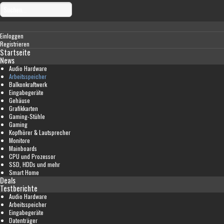
Einloggen
Registrieren
Startseite
News
Audio Hardware
Arbeitsspeicher
Balkonkraftwerk
Eingabegeräte
Gehäuse
Grafikkarten
Gaming-Stühle
Gaming
Kopfhörer & Lautsprecher
Monitore
Mainboards
CPU und Prozessor
SSD, HDDs und mehr
Smart Home
Deals
Testberichte
Audio Hardware
Arbeitsspeicher
Eingabegeräte
Datenträger