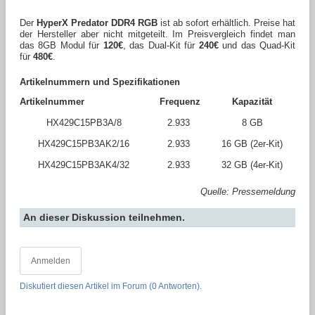
Der
HyperX Predator DDR4 RGB
ist ab sofort erhältlich. Preise hat
der Hersteller aber nicht mitgeteilt. Im Preisvergleich findet man
das 8GB Modul für
120€
, das Dual-Kit für
240€
und das Quad-Kit
für
480€
.
Artikelnummern und Spezifikationen
Artikelnummer
Frequenz
Kapazität
HX429C15PB3A/8
2.933
8 GB
HX429C15PB3AK2/16
2.933
16 GB (2er-Kit)
HX429C15PB3AK4/32
2.933
32 GB (4er-Kit)
Quelle: Pressemeldung
An dieser Diskussion teilnehmen.
Anmelden
Diskutiert diesen Artikel im Forum (0 Antworten).