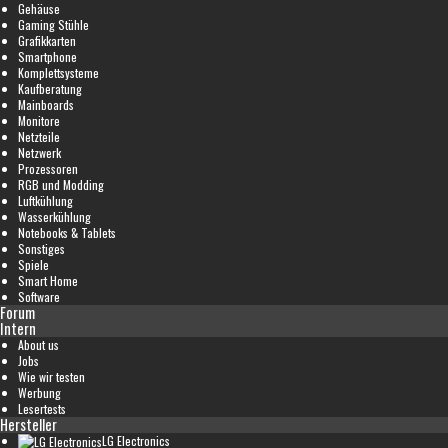
Gehäuse
Gaming Stühle
Grafikkarten
Smartphone
Komplettsysteme
Kaufberatung
Mainboards
Monitore
Netzteile
Netzwerk
Prozessoren
RGB und Modding
Luftkühlung
Wasserkühlung
Notebooks & Tablets
Sonstiges
Spiele
Smart Home
Software
Forum
Intern
About us
Jobs
Wie wir testen
Werbung
Lesertests
Hersteller
LG Electronics