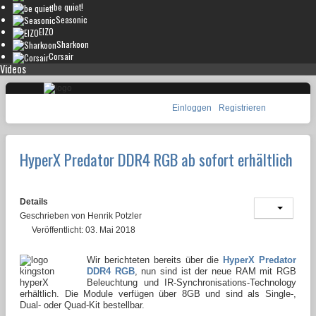
be quiet!
Seasonic
EIZO
Sharkoon
Corsair
Videos
Einloggen
Registrieren
HyperX Predator DDR4 RGB ab sofort erhältlich
Details
Geschrieben von
Henrik Potzler
Veröffentlicht: 03. Mai 2018
Wir berichteten bereits über die
HyperX Predator
DDR4 RGB
, nun sind ist der neue RAM mit RGB
Beleuchtung und IR-Synchronisations-Technology
erhältlich. Die Module verfügen über 8GB und sind als Single-,
Dual- oder Quad-Kit bestellbar.