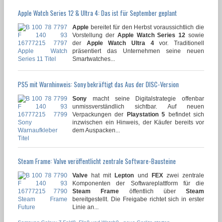
Apple Watch Series 12 & Ultra 4: Das ist für September geplant
Apple
bereitet für den Herbst voraussichtlich die
Vorstellung der
Apple Watch Series 12
sowie
der
Apple Watch Ultra 4
vor. Traditionell
präsentiert das Unternehmen seine neuen
Smartwatches...
PS5 mit Warnhinweis: Sony bekräftigt das Aus der DISC-Version
Sony
macht seine Digitalstrategie offenbar
unmissverständlich sichtbar. Auf neuen
Verpackungen der
Playstation 5
befindet sich
inzwischen ein Hinweis, der Käufer bereits vor
dem Auspacken...
Steam Frame: Valve veröffentlicht zentrale Software-Bausteine
Valve
hat mit
Lepton
und
FEX
zwei zentrale
Komponenten der Softwareplattform für die
Steam Frame
öffentlich über
Steam
bereitgestellt. Die Freigabe richtet sich in erster
Linie an...