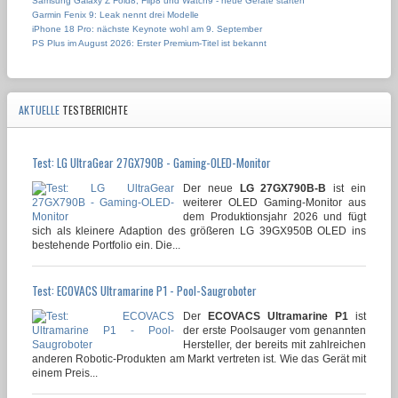
Samsung Galaxy Z Fold8, Flip8 und Watch9 - neue Geräte starten
Garmin Fenix 9: Leak nennt drei Modelle
iPhone 18 Pro: nächste Keynote wohl am 9. September
PS Plus im August 2026: Erster Premium-Titel ist bekannt
AKTUELLE
TESTBERICHTE
Test: LG UltraGear 27GX790B - Gaming-OLED-Monitor
Der neue
LG 27GX790B-B
ist ein
weiterer OLED Gaming-Monitor aus
dem Produktionsjahr 2026 und fügt
sich als kleinere Adaption des größeren LG 39GX950B OLED ins
bestehende Portfolio ein. Die...
Test: ECOVACS Ultramarine P1 - Pool-Saugroboter
Der
ECOVACS Ultramarine P1
ist
der erste Poolsauger vom genannten
Hersteller, der bereits mit zahlreichen
anderen Robotic-Produkten am Markt vertreten ist. Wie das Gerät mit
einem Preis...