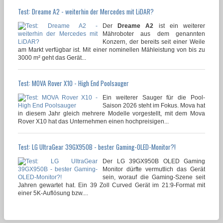
Test: Dreame A2 - weiterhin der Mercedes mit LiDAR?
Der
Dreame A2
ist ein weiterer
Mähroboter aus dem genannten
Konzern, der bereits seit einer Weile
am Markt verfügbar ist. Mit einer nominellen Mähleistung von bis zu
3000 m² geht das Gerät...
Test: MOVA Rover X10 - High End Poolsauger
Ein weiterer Sauger für die Pool-
Saison 2026 steht im Fokus. Mova hat
in diesem Jahr gleich mehrere Modelle vorgestellt, mit dem Mova
Rover X10 hat das Unternehmen einen hochpreisigen...
Test: LG UltraGear 39GX950B - bester Gaming-OLED-Monitor?!
Der LG 39GX950B OLED Gaming
Monitor dürfte vermutlich das Gerät
sein, worauf die Gaming-Szene seit
Jahren gewartet hat. Ein 39 Zoll Curved Gerät im 21:9-Format mit
einer 5K-Auflösung bzw....