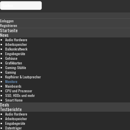
Einloggen
Registrieren
Startseite
News
Audio Hardware
Arbeitsspeicher
Balkonkraftwerk
Eingabegeräte
Gehäuse
Grafikkarten
Gaming-Stühle
Gaming
Kopfhörer & Lautsprecher
Monitore
Mainboards
CPU und Prozessor
SSD, HDDs und mehr
Smart Home
Deals
Testberichte
Audio Hardware
Arbeitsspeicher
Eingabegeräte
Datenträger