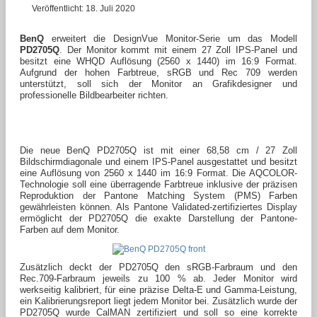
Veröffentlicht: 18. Juli 2020
BenQ
erweitert die DesignVue Monitor-Serie um das Modell
PD2705Q
. Der Monitor kommt mit einem 27 Zoll IPS-Panel und
besitzt eine WHQD Auflösung (2560 x 1440) im 16:9 Format.
Aufgrund der hohen Farbtreue, sRGB und Rec 709 werden
unterstützt, soll sich der Monitor an Grafikdesigner und
professionelle Bildbearbeiter richten.
Die neue BenQ PD2705Q ist mit einer 68,58 cm / 27 Zoll
Bildschirmdiagonale und einem IPS-Panel ausgestattet und besitzt
eine Auflösung von 2560 x 1440 im 16:9 Format. Die AQCOLOR-
Technologie soll eine überragende Farbtreue inklusive der präzisen
Reproduktion der Pantone Matching System (PMS) Farben
gewährleisten können. Als Pantone Validated-zertifiziertes Display
ermöglicht der PD2705Q die exakte Darstellung der Pantone-
Farben auf dem Monitor.
Zusätzlich deckt der PD2705Q den sRGB-Farbraum und den
Rec.709-Farbraum jeweils zu 100 % ab. Jeder Monitor wird
werkseitig kalibriert, für eine präzise Delta-E und Gamma-Leistung,
ein Kalibrierungsreport liegt jedem Monitor bei. Zusätzlich wurde der
PD2705Q wurde CalMAN zertifiziert und soll so eine korrekte