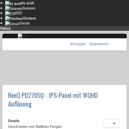
be quiet!
Seasonic
EIZO
Sharkoon
Corsair
Videos
Einloggen
Registrieren
BenQ PD2705Q - IPS-Panel mit WQHD
Auflösung
Details
Geschrieben von
Matthias Fengler