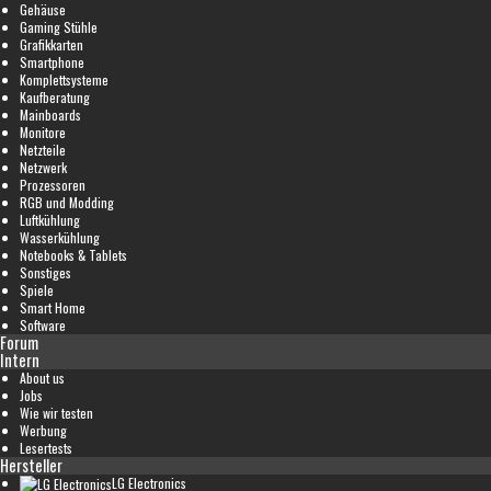
Gehäuse
Gaming Stühle
Grafikkarten
Smartphone
Komplettsysteme
Kaufberatung
Mainboards
Monitore
Netzteile
Netzwerk
Prozessoren
RGB und Modding
Luftkühlung
Wasserkühlung
Notebooks & Tablets
Sonstiges
Spiele
Smart Home
Software
Forum
Intern
About us
Jobs
Wie wir testen
Werbung
Lesertests
Hersteller
LG Electronics