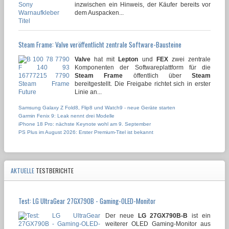
inzwischen ein Hinweis, der Käufer bereits vor
dem Auspacken...
Steam Frame: Valve veröffentlicht zentrale Software-Bausteine
Valve
hat mit
Lepton
und
FEX
zwei zentrale
Komponenten der Softwareplattform für die
Steam Frame
öffentlich über
Steam
bereitgestellt. Die Freigabe richtet sich in erster
Linie an...
Samsung Galaxy Z Fold8, Flip8 und Watch9 - neue Geräte starten
Garmin Fenix 9: Leak nennt drei Modelle
iPhone 18 Pro: nächste Keynote wohl am 9. September
PS Plus im August 2026: Erster Premium-Titel ist bekannt
AKTUELLE
TESTBERICHTE
Test: LG UltraGear 27GX790B - Gaming-OLED-Monitor
Der neue
LG 27GX790B-B
ist ein
weiterer OLED Gaming-Monitor aus