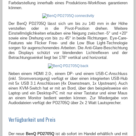
Farbdarstellung innerhalb eines Produktions-Workflows garantieren
können.
Der BenQ PD2705Q lässt sich um bis zu 140 mm in der Höhe
verstellen oder in die Pivot-Position drehen. Weitere
Einstellmöglichkeiten erlauben eine Neigung zwischen -5° und +20°
sowie eine Drehung von bis zu 45° in beide Richtungen. Eye-Care-
Features wie Flicker Free- und die Low Blue Light-Technologie
sorgen für augenschonendes Arbeiten. Die Anti-Glare-Beschichtung
des Displays schützt vor blendenden Lichtreflexen und der
Betrachtungswinkel liegt bei 178° vertikal und horizontal.
Neben einem HDMI 2.0-, einem DP- und einem USB-C-Anschluss
(inkl. Stromversorgung) verfügt er über einen integrierten USB-Hub
mit 5x USB 3.1 Anschlüssen (4x Downstream, 1x Upstream). Auch
einen KVM-Switch hat er mit an Bord, über den beispielsweise ein
Laptop und ein Desktop-PC mit nur einer Tastatur und einer Maus
an einem Monitor bedient werden können. Zur Wiedergabe von
Audiodateien verfügt der PD2705Q über 2x 2 Watt Lautsprecher.
Verfügbarkeit und Preis
Der neue
BenQ PD2705Q
ist ab sofort im Handel erhältlich und mit