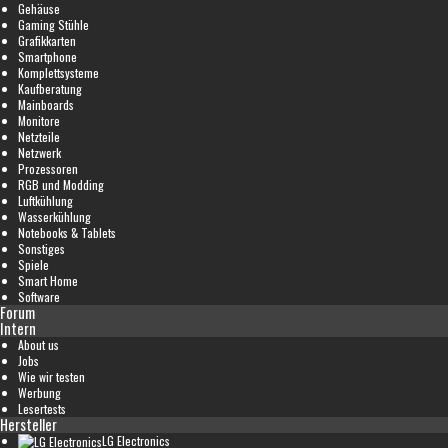
Gehäuse
Gaming Stühle
Grafikkarten
Smartphone
Komplettsysteme
Kaufberatung
Mainboards
Monitore
Netzteile
Netzwerk
Prozessoren
RGB und Modding
Luftkühlung
Wasserkühlung
Notebooks & Tablets
Sonstiges
Spiele
Smart Home
Software
Forum
Intern
About us
Jobs
Wie wir testen
Werbung
Lesertests
Hersteller
LG Electronics