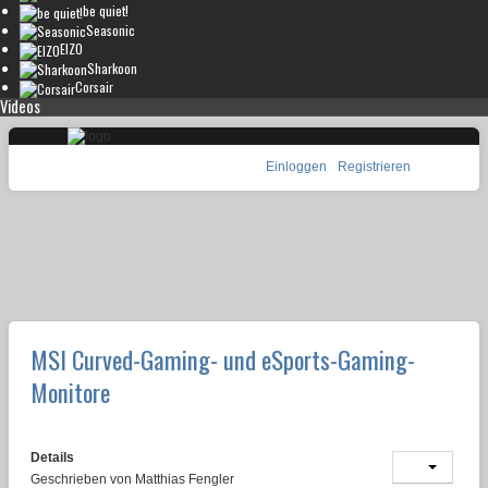
be quiet!
Seasonic
EIZO
Sharkoon
Corsair
Videos
Einloggen
Registrieren
MSI Curved-Gaming- und eSports-Gaming-
Monitore
Details
Geschrieben von
Matthias Fengler