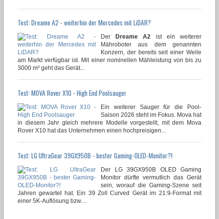
Test: Dreame A2 - weiterhin der Mercedes mit LiDAR?
Der
Dreame A2
ist ein weiterer
Mähroboter aus dem genannten
Konzern, der bereits seit einer Weile
am Markt verfügbar ist. Mit einer nominellen Mähleistung von bis zu
3000 m² geht das Gerät...
Test: MOVA Rover X10 - High End Poolsauger
Ein weiterer Sauger für die Pool-
Saison 2026 steht im Fokus. Mova hat
in diesem Jahr gleich mehrere Modelle vorgestellt, mit dem Mova
Rover X10 hat das Unternehmen einen hochpreisigen...
Test: LG UltraGear 39GX950B - bester Gaming-OLED-Monitor?!
Der LG 39GX950B OLED Gaming
Monitor dürfte vermutlich das Gerät
sein, worauf die Gaming-Szene seit
Jahren gewartet hat. Ein 39 Zoll Curved Gerät im 21:9-Format mit
einer 5K-Auflösung bzw....