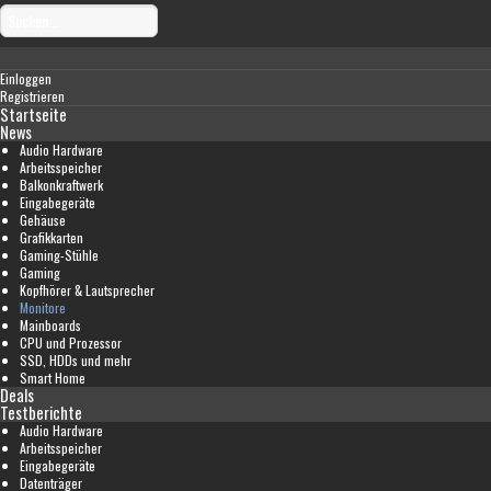
Einloggen
Registrieren
Startseite
News
Audio Hardware
Arbeitsspeicher
Balkonkraftwerk
Eingabegeräte
Gehäuse
Grafikkarten
Gaming-Stühle
Gaming
Kopfhörer & Lautsprecher
Monitore
Mainboards
CPU und Prozessor
SSD, HDDs und mehr
Smart Home
Deals
Testberichte
Audio Hardware
Arbeitsspeicher
Eingabegeräte
Datenträger