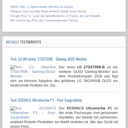
XBOX: Disc to Digital startet offenbar im August
Telegram kurz aus App-Store entfernt: Apple nennt Grund
Google Pixel 11: Leak mit Spezifikationen & Preisen der vier Modelle
Die Zukunft des PCs: die 7 entscheidenden Trends
AKTUELLE
TESTBERICHTE
Test: LG UltraGear 27GX790B - Gaming-OLED-Monitor
Der neue
LG 27GX790B-B
ist ein
weiterer OLED Gaming-Monitor aus
dem Produktionsjahr 2026 und fügt
sich als kleinere Adaption des größeren LG 39GX950B OLED ins
bestehende Portfolio ein. Die...
Test: ECOVACS Ultramarine P1 - Pool-Saugroboter
Der
ECOVACS Ultramarine P1
ist
der erste Poolsauger vom genannten
Hersteller, der bereits mit zahlreichen
anderen Robotic-Produkten am Markt vertreten ist. Wie das Gerät mit
einem Preis...