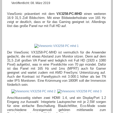
Veröffentlicht: 08. März 2019
ViewSonic präsentiert mit dem
VX3258-PC-MHD
einen weiteren
16:9 31,5 Zoll Bildschirm. Mit einer Bildwiederhoilrate von 165 Hz
zeigt er deutlich, dass er für das Gaming geeignet ist. Allerdings
löst das große Panel nur mit Full HD auf.
Der ViewSonic VX3258-PC-MHD ist vermutlich für die Anwender
gedacht, die mit etwas Abstand zum Monitor sitzen. Denn auf dem
31,5 Zoll großen VA Panel wird lediglich mit Full HD (1920 x 1080
Pixel) aufgelöst, was in eine Pixeldichte von 70 ppi mündet. Dafür
ist das Panel mit 165 Hz und 1ms (MPRT) auch für Gamer
geeignet und wartet zudem mit AMD FreeSync Unterstüzung auf.
Auch der Kontrast ist Paneltypisch mit 3.000:1 höher als bei TN
oder IPS Monitoren. Eine Krümmung von 1800R soll der Immersion
förderlich sein.
Anschlussseitig stehen zwei HDMI 1.4, und ein DisplayPort 1.2
Eingang zur Auswahl. Integrierte Lautsprecher mit je 2,5W sorgen
für eine einfache Beschallung. Blaulichtfilter, Eco-Mode sowie
verschiedene Anzeigemodi gehören mittlerweile zum