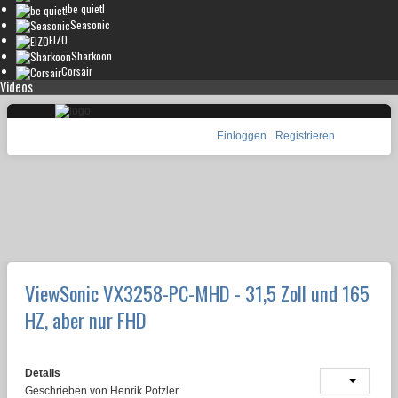
be quiet!
Seasonic
EIZO
Sharkoon
Corsair
Videos
Einloggen
Registrieren
ViewSonic VX3258-PC-MHD - 31,5 Zoll und 165
HZ, aber nur FHD
Details
Geschrieben von
Henrik Potzler