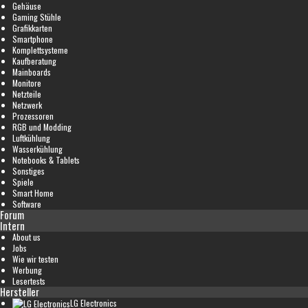
Gehäuse
Gaming Stühle
Grafikkarten
Smartphone
Komplettsysteme
Kaufberatung
Mainboards
Monitore
Netzteile
Netzwerk
Prozessoren
RGB und Modding
Luftkühlung
Wasserkühlung
Notebooks & Tablets
Sonstiges
Spiele
Smart Home
Software
Forum
Intern
About us
Jobs
Wie wir testen
Werbung
Lesertests
Hersteller
LG Electronics