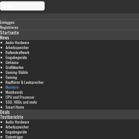
Einloggen
Registrieren
Startseite
News
Audio Hardware
Arbeitsspeicher
Balkonkraftwerk
Eingabegeräte
Gehäuse
Grafikkarten
Gaming-Stühle
Gaming
Kopfhörer & Lautsprecher
Monitore
Mainboards
CPU und Prozessor
SSD, HDDs und mehr
Smart Home
Deals
Testberichte
Audio Hardware
Arbeitsspeicher
Eingabegeräte
Datenträger