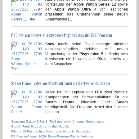
Vorstellung der
Apple Watch Series 12
sowie
der
Apple Watch Ultra 4
vor. Traditionell
präsentiert das Unternehmen seine neuen
Smartwatches...
PS5 mit Warnhinweis: Sony bekräftigt das Aus der DISC-Version
Sony
macht seine Digitalstrategie offenbar
unmissverständlich sichtbar. Auf neuen
Verpackungen der
Playstation 5
befindet sich
inzwischen ein Hinweis, der Käufer bereits vor
dem Auspacken...
Steam Frame: Valve veröffentlicht zentrale Software-Bausteine
Valve
hat mit
Lepton
und
FEX
zwei zentrale
Komponenten der Softwareplattform für die
Steam Frame
öffentlich über
Steam
bereitgestellt. Die Freigabe richtet sich in erster
Linie an...
Samsung Galaxy Z Fold8, Flip8 und Watch9 - neue Geräte starten
Garmin Fenix 9: Leak nennt drei Modelle
iPhone 18 Pro: nächste Keynote wohl am 9. September
PS Plus im August 2026: Erster Premium-Titel ist bekannt