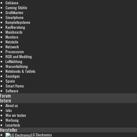
Gehäuse
Gaming Stühle
Grafikkarten
Smartphone
Komplettsysteme
Kaufberatung
Mainboards
Monitore
Netzteile
Netzwerk
Prozessoren
RGB und Modding
Luftkühlung
Wasserkühlung
Notebooks & Tablets
Sonstiges
Spiele
Smart Home
Software
Forum
Intern
About us
Jobs
Wie wir testen
Werbung
Lesertests
Hersteller
LG Electronics