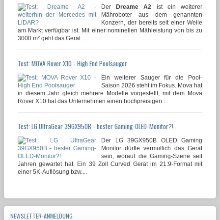
Der
Dreame A2
ist ein weiterer
Mähroboter aus dem genannten
Konzern, der bereits seit einer Weile
am Markt verfügbar ist. Mit einer nominellen Mähleistung von bis zu
3000 m² geht das Gerät...
Test: MOVA Rover X10 - High End Poolsauger
Ein weiterer Sauger für die Pool-
Saison 2026 steht im Fokus. Mova hat
in diesem Jahr gleich mehrere Modelle vorgestellt, mit dem Mova
Rover X10 hat das Unternehmen einen hochpreisigen...
Test: LG UltraGear 39GX950B - bester Gaming-OLED-Monitor?!
Der LG 39GX950B OLED Gaming
Monitor dürfte vermutlich das Gerät
sein, worauf die Gaming-Szene seit
Jahren gewartet hat. Ein 39 Zoll Curved Gerät im 21:9-Format mit
einer 5K-Auflösung bzw....
NEWSLETTER-ANMELDUNG