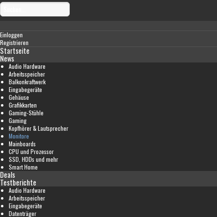
Einloggen
Registrieren
Startseite
News
Audio Hardware
Arbeitsspeicher
Balkonkraftwerk
Eingabegeräte
Gehäuse
Grafikkarten
Gaming-Stühle
Gaming
Kopfhörer & Lautsprecher
Monitore
Mainboards
CPU und Prozessor
SSD, HDDs und mehr
Smart Home
Deals
Testberichte
Audio Hardware
Arbeitsspeicher
Eingabegeräte
Datenträger