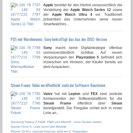
Apple
bereitet für den Herbst voraussichtlich die
Vorstellung der
Apple Watch Series 12
sowie
der
Apple Watch Ultra 4
vor. Traditionell
präsentiert das Unternehmen seine neuen
Smartwatches...
PS5 mit Warnhinweis: Sony bekräftigt das Aus der DISC-Version
Sony
macht seine Digitalstrategie offenbar
unmissverständlich sichtbar. Auf neuen
Verpackungen der
Playstation 5
befindet sich
inzwischen ein Hinweis, der Käufer bereits vor
dem Auspacken...
Steam Frame: Valve veröffentlicht zentrale Software-Bausteine
Valve
hat mit
Lepton
und
FEX
zwei zentrale
Komponenten der Softwareplattform für die
Steam Frame
öffentlich über
Steam
bereitgestellt. Die Freigabe richtet sich in erster
Linie an...
Samsung Galaxy Z Fold8, Flip8 und Watch9 - neue Geräte starten
Garmin Fenix 9: Leak nennt drei Modelle
iPhone 18 Pro: nächste Keynote wohl am 9. September