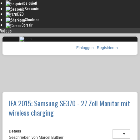
be quiet!
Seasonic
EIZO
Sharkoon
Corsair
Videos
Einloggen
Registrieren
IFA 2015: Samsung SE370 - 27 Zoll Monitor mit
wireless charging
Details
Geschrieben von
Marcel Büttner