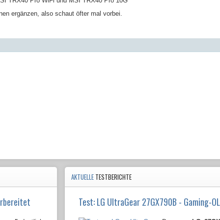
SI TRX40 Pro WiFi und MSI TRX40 Pro 10G
nen ergänzen, also schaut öfter mal vorbei.
AKTUELLE
TESTBERICHTE
rbereitet
Test: LG UltraGear 27GX790B - Gaming-O