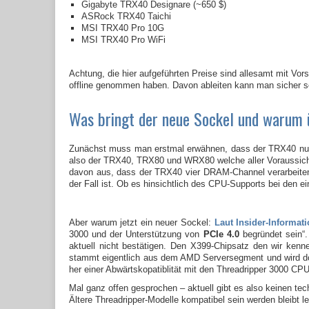
Gigabyte TRX40 Designare (~650 $)
ASRock TRX40 Taichi
MSI TRX40 Pro 10G
MSI TRX40 Pro WiFi
Achtung, die hier aufgeführten Preise sind allesamt mit Vor
offline genommen haben. Davon ableiten kann man sicher s
Was bringt der neue Sockel und warum 
Zunächst muss man erstmal erwähnen, dass der TRX40 nur e
also der TRX40, TRX80 und WRX80 welche aller Voraussicht 
davon aus, dass der TRX40 vier DRAM-Channel verarbeite
der Fall ist. Ob es hinsichtlich des CPU-Supports bei den e
Aber warum jetzt ein neuer Sockel:
Laut Insider-Informat
3000 und der Unterstützung von
PCIe 4.0
begründet sein“.
aktuell nicht bestätigen. Den X399-Chipsatz den wir ke
stammt eigentlich aus dem AMD Serversegment und wird dort
her einer Abwärtskopatiblität mit den Threadripper 3000 CPU
Mal ganz offen gesprochen – aktuell gibt es also keinen te
Ältere Threadripper-Modelle kompatibel sein werden bleibt le