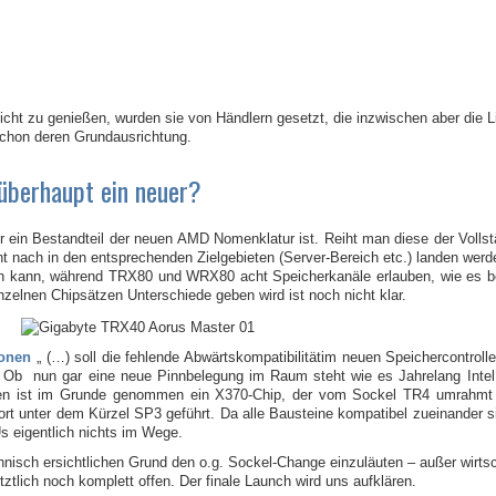
sicht zu genießen, wurden sie von Händlern gesetzt, die inzwischen aber die 
chon deren Grundausrichtung.
überhaupt ein neuer?
in Bestandteil der neuen AMD Nomenklatur ist. Reiht man diese der Vollstä
nach in den entsprechenden Zielgebieten (Server-Bereich etc.) landen werd
n kann, während TRX80 und WRX80 acht Speicherkanäle erlauben, wie es b
inzelnen Chipsätzen Unterschiede geben wird ist noch nicht klar.
ionen
„ (…) soll die fehlende Abwärtskompatibilitätim neuen Speichercontroll
 Ob nun gar eine neue Pinnbelegung im Raum steht wie es Jahrelang Intel v
nnen ist im Grunde genommen ein X370-Chip, der vom Sockel TR4 umrahmt
 unter dem Kürzel SP3 geführt. Da alle Bausteine kompatibel zueinander si
s eigentlich nichts im Wege.
chnisch ersichtlichen Grund den o.g. Sockel-Change einzuläuten – außer wirts
tztlich noch komplett offen. Der finale Launch wird uns aufklären.