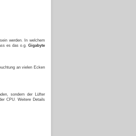
 sein werden. In welchem
dass es das o.g.
Gigabyte
leuchtung an vielen Ecken
nden, sondern der Lüfter
der CPU. Weitere Details