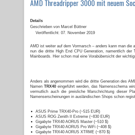
AMD Threadripper 3000 mit neuem Sock
Details
Geschrieben von
Marcel Büttner
Veröffentlicht: 07. November 2019
AMD ist weiter auf dem Vormarsch – anders kann man die ak
nun die dritte High End CPU Generation, namentlich der
Mainboards. Hier schon mal eine Vorabübersicht der wichtig
Anders als angenommen wird die dritte Generation des AMD
Namen
TRX40
eingeführt werden, das Namensschema wird 
vermutlich auch die preisliche Marschrichtung dieser 
Namenserscheinungen in ausländischen Shops schon registr
ASUS Prime TRX40-Pro (~515 EUR)
ASUS ROG Zenith II Extreme (~830 EUR)
Gigabyte TRX40 AORUS Master (~510 $)
Gigabyte TRX40 AORUS Pro WiFi (~408 $)
Gigabyte TRX40 AORUS XTRME (~870 $)