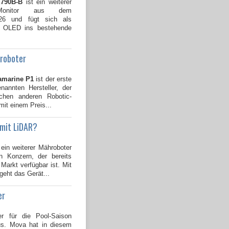
790B-B
ist ein weiterer
Monitor aus dem
026 und fügt sich als
B OLED ins bestehende
groboter
amarine P1
ist der erste
annten Hersteller, der
ichen anderen Robotic-
mit einem Preis...
 mit LiDAR?
 ein weiterer Mähroboter
 Konzern, der bereits
Markt verfügbar ist. Mit
geht das Gerät...
er
er für die Pool-Saison
us. Mova hat in diesem