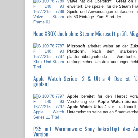
Valve
hat die Übersicht
"Great on 
erweitert: Die speziell für die
Steam Fr
Spiele und Anwendungen umfassen i
als 50 Einträge. Zum Start der...
Neue XBOX doch ohne Steam: Microsoft prüft Mög
Microsoft
arbeitet weiter an der Zuk
Plattform
. Nach dem stärkere
plattformübergreifende Veröffent
umfangreichen Umstrukturierungen richte
Apple Watch Series 12 & Ultra 4: Das ist f
geplant
Apple
bereitet für den Herbst vorau
Vorstellung der
Apple Watch Series
Apple Watch Ultra 4
vor. Traditionell
Unternehmen seine neuen Smartwatche
PS5 mit Warnhinweis: Sony bekräftigt das A
Version