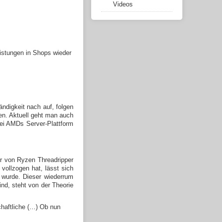
Videos
Listungen in Shops wieder
ndigkeit nach auf, folgen
en. Aktuell geht man auch
ei AMDs Server-Plattform
er von Ryzen Threadripper
ollzogen hat, lässt sich
 wurde. Dieser wiederrum
nd, steht von der Theorie
chaftliche (…) Ob nun