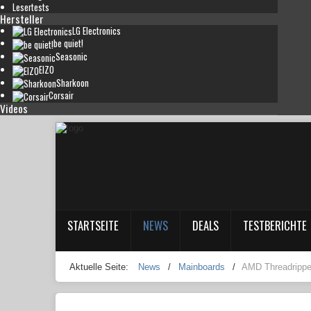
Lesertests
Hersteller
LG Electronics
be quiet!
Seasonic
EIZO
Sharkoon
Corsair
Videos
STARTSEITE
NEWS
DEALS
TESTBERICHTE
Aktuelle Seite:
News
/
Mainboards
/
AMD Threadrippe