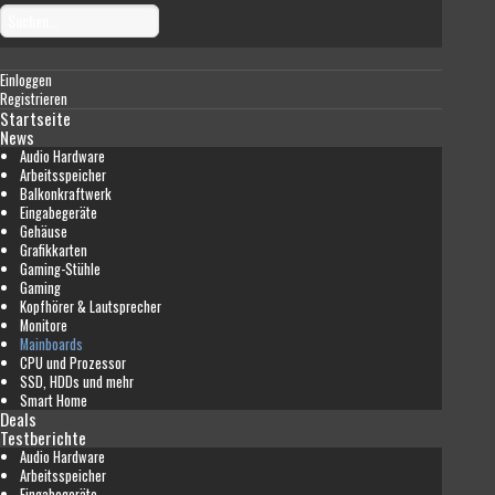
Einloggen
Registrieren
Startseite
News
Audio Hardware
Arbeitsspeicher
Balkonkraftwerk
Eingabegeräte
Gehäuse
Grafikkarten
Gaming-Stühle
Gaming
Kopfhörer & Lautsprecher
Monitore
Mainboards
CPU und Prozessor
SSD, HDDs und mehr
Smart Home
Deals
Testberichte
Audio Hardware
Arbeitsspeicher
Eingabegeräte