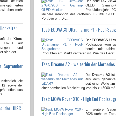
Frame"
deutlich
Der neue
LG 27GX
ame
optimierten
OLED Gaming-
nzwischen mehr
Produktionsjahr 2
kleinere Adaption des größeren LG 39GX950
Portfolio ein. Die...
lichkeiten
Test: ECOVACS Ultramarine P1 - Pool-Sau
unft der
Xbox-
Der
ECOVACS Ultr
n Fokus auf
Poolsauger vom gen
lichungen und
bereits mit zahlre
t sich der...
Produkten am Markt vertreten ist. Wie das Gerät 
Test: Dreame A2 - weiterhin der Mercedes
ür September
Der
Dreame A2
ist
aus dem genannten
ssichtlich die
seit einer Weile am 
 12
sowie der
einer nominellen Mähleistung von bis zu 3000 m² 
 präsentiert das
s...
Test: MOVA Rover X10 - High End Poolsaug
us der DISC-
Ein weiterer Saug
2026 steht im Fok