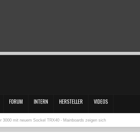
FORUM
INTERN
HERSTELLER
VIDEOS
r 3000 mit neuem Sockel TRX40 - Mainboards zeigen sich