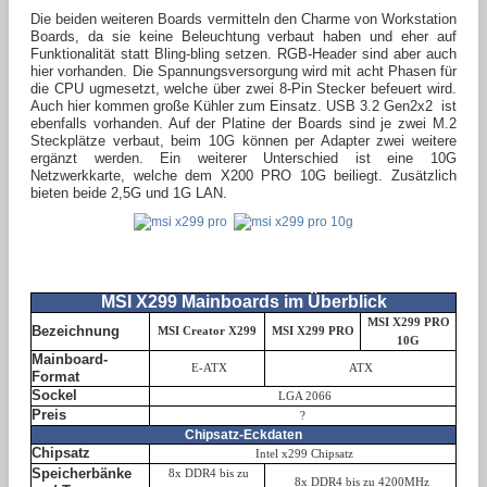
Die beiden weiteren Boards vermitteln den Charme von Workstation
Boards, da sie keine Beleuchtung verbaut haben und eher auf
Funktionalität statt Bling-bling setzen. RGB-Header sind aber auch
hier vorhanden. Die Spannungsversorgung wird mit acht Phasen für
die CPU ugmesetzt, welche über zwei 8-Pin Stecker befeuert wird.
Auch hier kommen große Kühler zum Einsatz. USB 3.2 Gen2x2 ist
ebenfalls vorhanden. Auf der Platine der Boards sind je zwei M.2
Steckplätze verbaut, beim 10G können per Adapter zwei weitere
ergänzt werden. Ein weiterer Unterschied ist eine 10G
Netzwerkkarte, welche dem X200 PRO 10G beiliegt. Zusätzlich
bieten beide 2,5G und 1G LAN.
MSI X299 Mainboards im Überblick
MSI X299 PRO
Bezeichnung
MSI Creator X299
MSI X299 PRO
10G
Mainboard-
E-ATX
ATX
Format
Sockel
LGA 2066
Preis
?
Chipsatz-Eckdaten
Chipsatz
Intel x299 Chipsatz
Speicherbänke
8x DDR4 bis zu
8x DDR4 bis zu 4200MHz