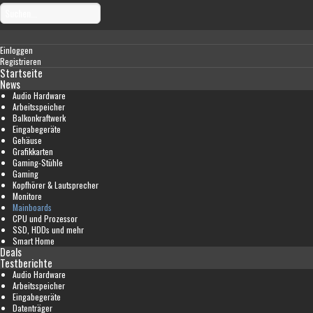
Einloggen
Registrieren
Startseite
News
Audio Hardware
Arbeitsspeicher
Balkonkraftwerk
Eingabegeräte
Gehäuse
Grafikkarten
Gaming-Stühle
Gaming
Kopfhörer & Lautsprecher
Monitore
Mainboards
CPU und Prozessor
SSD, HDDs und mehr
Smart Home
Deals
Testberichte
Audio Hardware
Arbeitsspeicher
Eingabegeräte
Datenträger