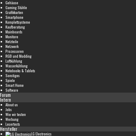
Gehäuse
Gaming Stühle
Grafikkarten
Smartphone
Komplettsysteme
Kaufberatung
Mainboards
Monitore
Netzteile
Netzwerk
Prozessoren
RGB und Modding
Luftkühlung
Wasserkühlung
Notebooks & Tablets
Sonstiges
Spiele
Smart Home
Software
Forum
Intern
About us
Jobs
Wie wir testen
Werbung
Lesertests
Hersteller
LG Electronics