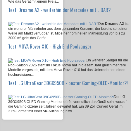
Wie das Gerät mit einem Preis...
Test: Dreame A2 - weiterhin der Mercedes mit LiDAR?
Der
Dreame A2
ist
ein weiterer Mähroboter aus dem genannten Konzern, der bereits seit einer
Weile am Markt verfügbar ist. Mit einer nominellen Mähleistung von bis zu
3000 m² geht das Gerät...
Test: MOVA Rover X10 - High End Poolsauger
Ein weiterer Sauger für die
Pool-Saison 2026 steht im Fokus. Mova hat in diesem Jahr gleich mehrere
Modelle vorgestellt, mit dem Mova Rover X10 hat das Unternehmen einen
hochpreisigen...
Test: LG UltraGear 39GX950B - bester Gaming-OLED-Monitor?!
Der LG
39GX950B OLED Gaming Monitor dürfte vermutlich das Gerät sein, worauf
die Gaming-Szene seit Jahren gewartet hat. Ein 39 Zoll Curved Gerät im
21:9-Format mit einer 5K-Auflösung bzw....