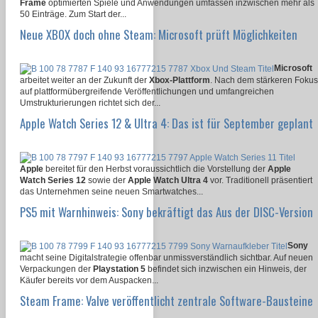
Frame
optimierten Spiele und Anwendungen umfassen inzwischen mehr als
50 Einträge. Zum Start der...
Neue XBOX doch ohne Steam: Microsoft prüft Möglichkeiten
Microsoft
arbeitet weiter an der Zukunft der
Xbox-Plattform
. Nach dem stärkeren Fokus
auf plattformübergreifende Veröffentlichungen und umfangreichen
Umstrukturierungen richtet sich der...
Apple Watch Series 12 & Ultra 4: Das ist für September geplant
Apple
bereitet für den Herbst voraussichtlich die Vorstellung der
Apple
Watch Series 12
sowie der
Apple Watch Ultra 4
vor. Traditionell präsentiert
das Unternehmen seine neuen Smartwatches...
PS5 mit Warnhinweis: Sony bekräftigt das Aus der DISC-Version
Sony
macht seine Digitalstrategie offenbar unmissverständlich sichtbar. Auf neuen
Verpackungen der
Playstation 5
befindet sich inzwischen ein Hinweis, der
Käufer bereits vor dem Auspacken...
Steam Frame: Valve veröffentlicht zentrale Software-Bausteine