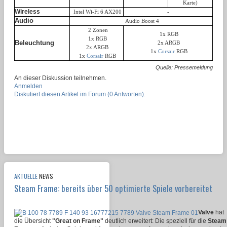
Karte)
Wireless
Intel Wi-Fi 6 AX200
-
Audio
Audio Boost 4
2 Zonen
1x RGB
1x RGB
Beleuchtung
2x ARGB
2x ARGB
1x
Corsair
RGB
1x
Corsair
RGB
Quelle: Pressemeldung
An dieser Diskussion teilnehmen.
Anmelden
Diskutiert diesen Artikel im Forum (0 Antworten).
AKTUELLE
NEWS
Steam Frame: bereits über 50 optimierte Spiele vorbereitet
Valve
hat
die Übersicht
"Great on Frame"
deutlich erweitert: Die speziell für die
Steam