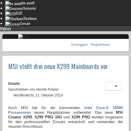
be quiet!
Seasonic
EIZO
Sharkoon
Corsair
Videos
Einloggen
Registrieren
MSI stellt drei neue X299 Mainboards vor
Details
Geschrieben von
Henrik Potzler
Veröffentlicht: 21. Oktober 2019
Auch MSI hat für die kommenden
Intel Core-X 10000
Prozessoren
neuen Hauptplatinen vorbereitet. Das neue
MSI
Creator X299
,
X299 PRO 10G
und
X299 PRO
wurden insgesamt
für den professionellen Einsatz entwickelt und verwenden die
neusten Anschlüsse.