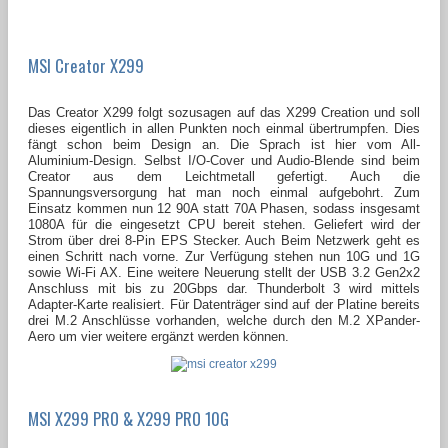
MSI Creator X299
Das Creator X299 folgt sozusagen auf das X299 Creation und soll
dieses eigentlich in allen Punkten noch einmal übertrumpfen. Dies
fängt schon beim Design an. Die Sprach ist hier vom All-
Aluminium-Design. Selbst I/O-Cover und Audio-Blende sind beim
Creator aus dem Leichtmetall gefertigt. Auch die
Spannungsversorgung hat man noch einmal aufgebohrt. Zum
Einsatz kommen nun 12 90A statt 70A Phasen, sodass insgesamt
1080A für die eingesetzt CPU bereit stehen. Geliefert wird der
Strom über drei 8-Pin EPS Stecker. Auch Beim Netzwerk geht es
einen Schritt nach vorne. Zur Verfügung stehen nun 10G und 1G
sowie Wi-Fi AX. Eine weitere Neuerung stellt der USB 3.2 Gen2x2
Anschluss mit bis zu 20Gbps dar. Thunderbolt 3 wird mittels
Adapter-Karte realisiert. Für Datenträger sind auf der Platine bereits
drei M.2 Anschlüsse vorhanden, welche durch den M.2 XPander-
Aero um vier weitere ergänzt werden können.
MSI X299 PRO & X299 PRO 10G