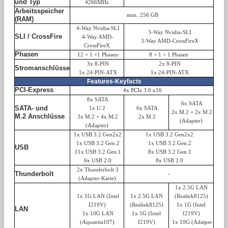
und Typ
4266MHz
Arbeitsspeicher
max. 256 GB
(RAM)
4-Way Nvidia-SLI
3-Way Nvidia-SLI
SLI / CrossFire
4-Way AMD-
3-Way AMD-CrossFireX
CrossFireX
Phasen
12 + 1 +1 Phasen
8 + 1 + 1 Phasen
3
x 8-PIN
2
x 8-PIN
Stromanschlüsse
1x 24-PIN-ATX
1x 24-PIN-ATX
Features-Keyfacts
PCI-Express
4x PCIe 3.0 x16
8x SATA
6x SATA
SATA- und
1x U.2
6x SATA
2x M.2 + 2x M.2
M.2 Anschlüsse
3x M.2 + 4x M.2
2x M.2
(Adapter)
(Adapter)
1x USB 3.2 Gen2x2
1x USB 3.2 Gen2x2
1x USB 3.2 Gen.2
1x USB 3.2 Gen.2
USB
11x USB 3.2 Gen.1
8x USB 3.2 Gen.1
6x USB 2.0
8x USB 2.0
2x Thunderbolt 3
Thunderbolt
-
(Adapter-Karte)
1x 2.5G LAN
1x 1G LAN (Intel
1x 2.5G LAN
(
Realtek8125
)
I219V)
(
Realtek8125
)
1x 1G (Intel
LAN
1x 10G LAN
1x 1G (Intel
I219V)
(Aquantia107)
I219V)
1x 10G (Adatper