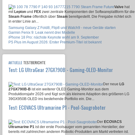
Valve
hat
mit
Lepton
und
FEX
zwei zentrale Komponenten der Softwareplattform für die
Steam Frame
öffentlich über
Steam
bereitgestellt. Die Freigabe richtet sich
in erster Linie an...
Samsung Galaxy Z Fold8, Flip8 und Watch9 - neue Geräte starten
Garmin Fenix 9: Leak nennt drei Modelle
iPhone 18 Pro: nächste Keynote wohl am 9. September
PS Plus im August 2026: Erster Premium-Titel ist bekannt
AKTUELLE
TESTBERICHTE
Test: LG UltraGear 27GX790B - Gaming-OLED-Monitor
Der neue
LG
27GX790B-B
ist ein weiterer OLED Gaming-Monitor aus dem
Produktionsjahr 2026 und fügt sich als kleinere Adaption des größeren LG
39GX950B OLED ins bestehende Portfolio ein. Die...
Test: ECOVACS Ultramarine P1 - Pool-Saugroboter
Der
ECOVACS
Ultramarine P1
ist der erste Poolsauger vom genannten Hersteller, der
bereits mit zahlreichen anderen Robotic-Produkten am Markt vertreten ist.