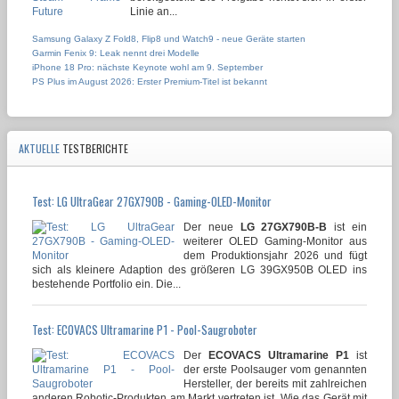
Linie an...
Samsung Galaxy Z Fold8, Flip8 und Watch9 - neue Geräte starten
Garmin Fenix 9: Leak nennt drei Modelle
iPhone 18 Pro: nächste Keynote wohl am 9. September
PS Plus im August 2026: Erster Premium-Titel ist bekannt
AKTUELLE
TESTBERICHTE
Test: LG UltraGear 27GX790B - Gaming-OLED-Monitor
Der neue
LG 27GX790B-B
ist ein
weiterer OLED Gaming-Monitor aus
dem Produktionsjahr 2026 und fügt
sich als kleinere Adaption des größeren LG 39GX950B OLED ins
bestehende Portfolio ein. Die...
Test: ECOVACS Ultramarine P1 - Pool-Saugroboter
Der
ECOVACS Ultramarine P1
ist
der erste Poolsauger vom genannten
Hersteller, der bereits mit zahlreichen
anderen Robotic-Produkten am Markt vertreten ist. Wie das Gerät mit