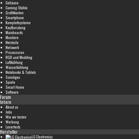
Gehäuse
Gaming Stühle
Grafikkarten
Smartphone
Komplettsysteme
Kaufberatung
Mainboards
Monitore
Netzteile
Netzwerk
Prozessoren
RGB und Modding
Luftkühlung
Wasserkühlung
Notebooks & Tablets
Sonstiges
Spiele
Smart Home
Software
Forum
Intern
About us
Jobs
Wie wir testen
Werbung
Lesertests
Hersteller
LG Electronics