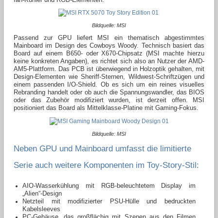
Bildquelle: MSI
Passend zur GPU liefert MSI ein thematisch abgestimmtes
Mainboard im Design des Cowboys Woody. Technisch basiert das
Board auf einem B650- oder X670-Chipsatz (MSI machte hierzu
keine konkreten Angaben), es richtet sich also an Nutzer der AMD-
AM5-Plattform. Das PCB ist überwiegend in Holzoptik gehalten, mit
Design-Elementen wie Sheriff-Sternen, Wildwest-Schriftzügen und
einem passenden I/O-Shield. Ob es sich um ein reines visuelles
Rebranding handelt oder ob auch die Spannungswandler, das BIOS
oder das Zubehör modifiziert wurden, ist derzeit offen. MSI
positioniert das Board als Mittelklasse-Platine mit Gaming-Fokus.
Bildquelle: MSI
Neben GPU und Mainboard umfasst die limitierte
Serie auch weitere Komponenten im Toy-Story-Stil:
AIO-Wasserkühlung mit RGB-beleuchtetem Display im
„Alien“-Design
Netzteil mit modifizierter PSU-Hülle und bedruckten
Kabelsleeves
PC-Gehäuse, das großflächig mit Szenen aus den Filmen