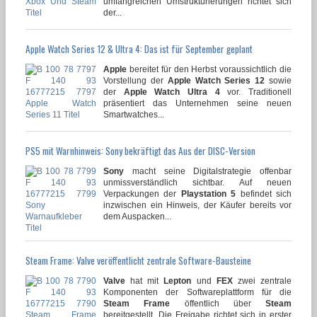
umfangreichen Umstrukturierungen richtet sich
der...
Apple Watch Series 12 & Ultra 4: Das ist für September geplant
Apple
bereitet für den Herbst voraussichtlich die
Vorstellung der
Apple Watch Series 12
sowie
der
Apple Watch Ultra 4
vor. Traditionell
präsentiert das Unternehmen seine neuen
Smartwatches...
PS5 mit Warnhinweis: Sony bekräftigt das Aus der DISC-Version
Sony
macht seine Digitalstrategie offenbar
unmissverständlich sichtbar. Auf neuen
Verpackungen der
Playstation 5
befindet sich
inzwischen ein Hinweis, der Käufer bereits vor
dem Auspacken...
Steam Frame: Valve veröffentlicht zentrale Software-Bausteine
Valve
hat mit
Lepton
und
FEX
zwei zentrale
Komponenten der Softwareplattform für die
Steam Frame
öffentlich über
Steam
bereitgestellt. Die Freigabe richtet sich in erster