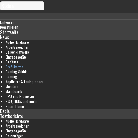
Einloggen
Registrieren
Startseite
News
Audio Hardware
Arbeitsspeicher
Balkonkraftwerk
Eingabegeräte
Gehäuse
Grafikkarten
Gaming-Stühle
Gaming
Kopfhörer & Lautsprecher
Monitore
Mainboards
CPU und Prozessor
SSD, HDDs und mehr
Smart Home
Deals
Testberichte
Audio Hardware
Arbeitsspeicher
Eingabegeräte
Datenträger