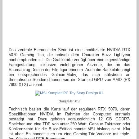
Das zentrale Element der Serie ist eine modifizierte NVIDIA RTX
5070 Gaming Trio, die optisch dem Charakter Buzz Lightyear
nachempfunden ist. Die Grafikkarte verfügt über eine eigenständige
Farbgestaltung, inklusive violett-grüner Akzente, die an das
Raumanzug-Design der Filmfigur erinnern. Auch die Backplate zeigt
ein entsprechendes Galaxie-Motiv, das sich stilistisch an
thematische Sondereditionen wie die Starfield-GPU von AMD (RX
7900 XTX) anlehnt.
Bildquelle: MSI
Technisch basiert die Karte auf der regulären RTX 5070, deren
Spezifikationen NVIDIA im Rahmen der Computex erstmals
bestätigt hat. Dazu gehören voraussichtlich 12 GB GDDR7-
Speicher und eine TDP von unter 250 Watt. Genaue Taktraten oder
Kühlkonzepte für die Buzz-Edition nannte MSI bislang nicht. Klar
ist aber: Es handelt sich um eine Gaming-Trio-Variante mit triple-
fan-Kühler und RGB-Elementen.