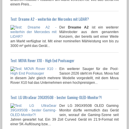
einem Preis...
Test: Dreame A2 - weiterhin der Mercedes mit LiDAR?
Der
Dreame A2
ist ein weiterer
Mähroboter aus dem genannten
Konzern, der bereits seit einer Weile
am Markt verfügbar ist. Mit einer nominellen Mähleistung von bis zu
3000 m² geht das Gerät...
Test: MOVA Rover X10 - High End Poolsauger
Ein weiterer Sauger für die Pool-
Saison 2026 steht im Fokus. Mova hat
in diesem Jahr gleich mehrere Modelle vorgestellt, mit dem Mova
Rover X10 hat das Unternehmen einen hochpreisigen...
Test: LG UltraGear 39GX950B - bester Gaming-OLED-Monitor?!
Der LG 39GX950B OLED Gaming
Monitor dürfte vermutlich das Gerät
sein, worauf die Gaming-Szene seit
Jahren gewartet hat. Ein 39 Zoll Curved Gerät im 21:9-Format mit
einer 5K-Auflösung bzw....