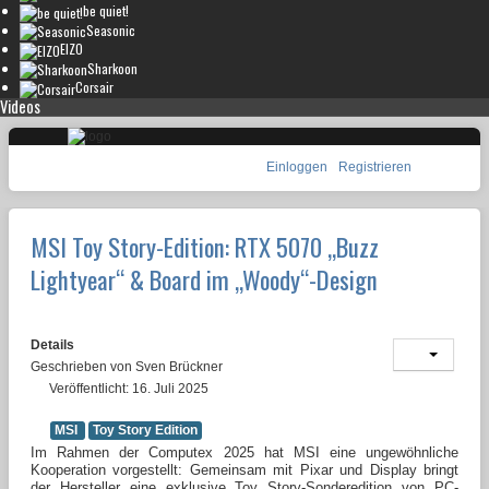
be quiet!
Seasonic
EIZO
Sharkoon
Corsair
Videos
Einloggen
Registrieren
MSI Toy Story-Edition: RTX 5070 „Buzz
Lightyear“ & Board im „Woody“-Design
Details
Geschrieben von
Sven Brückner
Veröffentlicht: 16. Juli 2025
MSI
Toy Story Edition
Im Rahmen der Computex 2025 hat MSI eine ungewöhnliche
Kooperation vorgestellt: Gemeinsam mit Pixar und Display bringt
der Hersteller eine exklusive Toy Story-Sonderedition von PC-