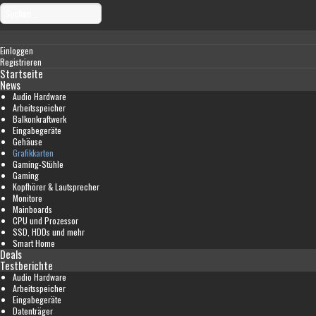
Einloggen
Registrieren
Startseite
News
Audio Hardware
Arbeitsspeicher
Balkonkraftwerk
Eingabegeräte
Gehäuse
Grafikkarten
Gaming-Stühle
Gaming
Kopfhörer & Lautsprecher
Monitore
Mainboards
CPU und Prozessor
SSD, HDDs und mehr
Smart Home
Deals
Testberichte
Audio Hardware
Arbeitsspeicher
Eingabegeräte
Datenträger