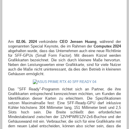
Am
02.06. 2024
verkündete
CEO Jensen Huang
, während der
sogenannten Special Keynote, die im Rahmen der
Computex 2024
abgehalten wurde, dass das Unternehmen auch eine neue Richtlinie
für SFF-GPUs (Small Form Factor). Mit diesem Kürzel werden
Grafikkarten bezeichnet. Die sich durch kleinere Maße hervortun.
Neben den Leistungswerten einer Grafikkarte, sind für viele Nutzer
auch die Maße nicht uninteressant, da dies den Betrieb in kleineren
Gehäusen ermöglicht.
Das "SFF Ready"-Programm richtet sich an Partner, die ihre
Grafikkarten entsprechend kennzeichnen möchten, um Kunden die
Identifikation dieser Karten zu erleichtern. Die Spezifikationen
setzen Maximalmaße fest: Eine SFF-Ready-GPU darf inklusive
Kühler höchstens 304 Millimeter lang, 151 Millimeter breit und 2,5
Slots hoch sein. Die Breite schließt den erforderlichen
Mindestabstand zwischen der 12VHPWR/12V-2x6-Buchse und der
Gehäusewand mit ein. Verbraucher, die sich für eine Grafikkarte mit
dem neuen Label entscheiden, können also sicher sein, dass die