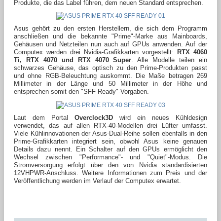
Produkte, die das Label führen, dem neuen Standard entsprechen.
Asus gehört zu den ersten Herstellern, die sich dem Programm
anschließen und die bekannte "Prime"-Marke aus Mainboards,
Gehäusen und Netzteilen nun auch auf GPUs anwenden. Auf der
Computex werden drei Nvidia-Grafikkarten vorgestellt:
RTX 4060
Ti, RTX 4070 und RTX 4070 Super
. Alle Modelle teilen ein
schwarzes Gehäuse, das optisch zu den Prime-Produkten passt
und ohne RGB-Beleuchtung auskommt. Die Maße betragen 269
Millimeter in der Länge und 50 Millimeter in der Höhe und
entsprechen somit den "SFF Ready"-Vorgaben.
Laut dem Portal
Overclock3D
wird ein neues Kühldesign
verwendet, das auf allen RTX-40-Modellen drei Lüfter umfasst.
Viele Kühlinnovationen der Asus-Dual-Reihe sollen ebenfalls in den
Prime-Grafikkarten integriert sein, obwohl Asus keine genauen
Details dazu nennt. Ein Schalter auf den GPUs ermöglicht den
Wechsel zwischen "Performance"- und "Quiet"-Modus. Die
Stromversorgung erfolgt über den von Nvidia standardisierten
12VHPWR-Anschluss. Weitere Informationen zum Preis und der
Veröffentlichung werden im Verlauf der Computex erwartet.