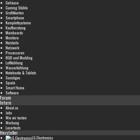
Gehäuse
Gaming Stühle
Grafikkarten
Smartphone
Komplettsysteme
Kaufberatung
Mainboards
Monitore
Netzteile
Netzwerk
Prozessoren
RGB und Modding
Luftkühlung
Wasserkühlung
Notebooks & Tablets
Sonstiges
Spiele
Smart Home
Software
Forum
Intern
About us
Jobs
Wie wir testen
Werbung
Lesertests
Hersteller
LG Electronics