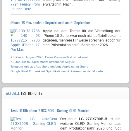
erwartet hin. Nach...
iPhone 18 Pro: nächste Keynote wohl am 9. September
Apple
hat den Termin für die Vorstellung der
iPhone 18 Serie zwar noch nicht offiziell bekannt
gegeben, mehrere Hinweise sprechen jedoch für
eine Präsentation am 9. September 2026....
PS Plus im August 2026: Erster Premium-Titel ist bekannt
XBOX: Disc to Digital startet offenbar im August
Telegram kurz aus App-Store entfernt: Apple nennt Grund
Google Pixel 11: Leak mit Spezifikationen & Preisen der vier Modelle
AKTUELLE
TESTBERICHTE
Test: LG UltraGear 27GX790B - Gaming-OLED-Monitor
Der neue
LG 27GX790B-B
ist ein
weiterer OLED Gaming-Monitor aus
dem Produktionsjahr 2026 und fügt