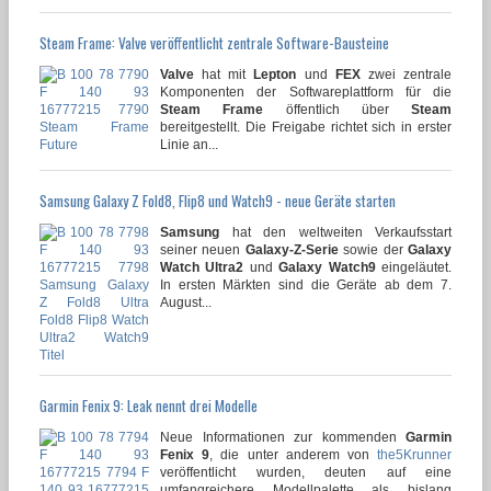
Steam Frame: Valve veröffentlicht zentrale Software-Bausteine
Valve
hat mit
Lepton
und
FEX
zwei zentrale
Komponenten der Softwareplattform für die
Steam Frame
öffentlich über
Steam
bereitgestellt. Die Freigabe richtet sich in erster
Linie an...
Samsung Galaxy Z Fold8, Flip8 und Watch9 - neue Geräte starten
Samsung
hat den weltweiten Verkaufsstart
seiner neuen
Galaxy-Z-Serie
sowie der
Galaxy
Watch Ultra2
und
Galaxy Watch9
eingeläutet.
In ersten Märkten sind die Geräte ab dem 7.
August...
Garmin Fenix 9: Leak nennt drei Modelle
Neue Informationen zur kommenden
Garmin
Fenix 9
, die unter anderem von
the5Krunner
veröffentlicht wurden, deuten auf eine
umfangreichere Modellpalette als bislang