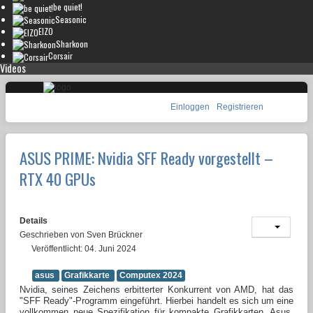
be quiet!
Seasonic
EIZO
Sharkoon
Corsair
Videos
Einloggen
Registrieren
ASUS PRIME: Nvidia SFF Ready vorgestellt –
RTX 40 GPUs
Details
Geschrieben von
Sven Brückner
Veröffentlicht: 04. Juni 2024
asus
Grafikkarte
Computex 2024
Nvidia, seines Zeichens erbitterter Konkurrent von AMD, hat das
"SFF Ready"-Programm eingeführt. Hierbei handelt es sich um eine
vollkommen neue Spezifikation für kompakte Grafikkarten. Asus,