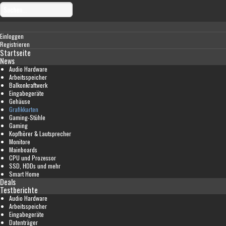
Einloggen
Registrieren
Startseite
News
Audio Hardware
Arbeitsspeicher
Balkonkraftwerk
Eingabegeräte
Gehäuse
Grafikkarten
Gaming-Stühle
Gaming
Kopfhörer & Lautsprecher
Monitore
Mainboards
CPU und Prozessor
SSD, HDDs und mehr
Smart Home
Deals
Testberichte
Audio Hardware
Arbeitsspeicher
Eingabegeräte
Datenträger