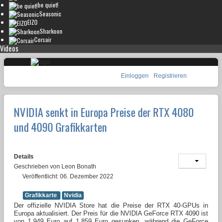
be quiet!
Seasonic
EIZO
Sharkoon
Corsair
Videos
Einloggen
Registrieren
NVIDIA senkt in Europa Preise der RTX 4080
und 4090 Grafikkarten
Details
Geschrieben von
Leon Bonath
Veröffentlicht: 06. Dezember 2022
Grafikkarte
Nvidia
Der offizielle NVIDIA Store hat die Preise der RTX 40-GPUs in
Europa aktualisiert. Der Preis für die NVIDIA GeForce RTX 4090 ist
von 1.949 Euro auf 1.859 Euro gesunken, während die GeForce