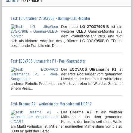
AKTUELLE
TESTBERICHTE
Test: LG UltraGear 27GX790B - Gaming-OLED-Monitor
Der neue
LG 27GX790B-B
ist ein
weiterer OLED Gaming-Monitor aus
dem Produktionsjahr 2026 und fügt
sich als kleinere Adaption des größeren LG 39GX950B OLED ins
bestehende Portfolio ein. Die...
Test: ECOVACS Ultramarine P1 - Pool-Saugroboter
Der
ECOVACS Ultramarine P1
ist
der erste Poolsauger vom genannten
Hersteller, der bereits mit zahlreichen
anderen Robotic-Produkten am Markt vertreten ist. Wie das Gerät mit
einem Preis...
Test: Dreame A2 - weiterhin der Mercedes mit LiDAR?
Der
Dreame A2
ist ein weiterer
Mähroboter aus dem genannten
Konzern, der bereits seit einer Weile
am Markt verfügbar ist. Mit einer nominellen Mähleistung von bis zu
3000 m² geht das Gerät...