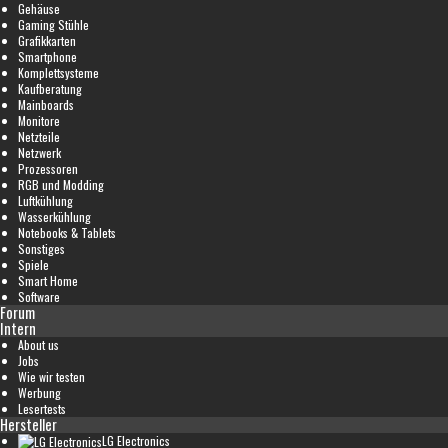
Gehäuse
Gaming Stühle
Grafikkarten
Smartphone
Komplettsysteme
Kaufberatung
Mainboards
Monitore
Netzteile
Netzwerk
Prozessoren
RGB und Modding
Luftkühlung
Wasserkühlung
Notebooks & Tablets
Sonstiges
Spiele
Smart Home
Software
Forum
Intern
About us
Jobs
Wie wir testen
Werbung
Lesertests
Hersteller
LG Electronics