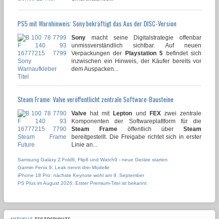
PS5 mit Warnhinweis: Sony bekräftigt das Aus der DISC-Version
Sony
macht seine Digitalstrategie offenbar
unmissverständlich sichtbar. Auf neuen
Verpackungen der
Playstation 5
befindet sich
inzwischen ein Hinweis, der Käufer bereits vor
dem Auspacken...
Steam Frame: Valve veröffentlicht zentrale Software-Bausteine
Valve
hat mit
Lepton
und
FEX
zwei zentrale
Komponenten der Softwareplattform für die
Steam Frame
öffentlich über
Steam
bereitgestellt. Die Freigabe richtet sich in erster
Linie an...
Samsung Galaxy Z Fold8, Flip8 und Watch9 - neue Geräte starten
Garmin Fenix 9: Leak nennt drei Modelle
iPhone 18 Pro: nächste Keynote wohl am 9. September
PS Plus im August 2026: Erster Premium-Titel ist bekannt