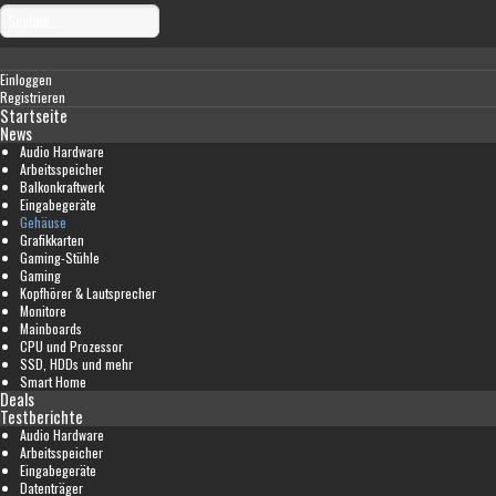
Einloggen
Registrieren
Startseite
News
Audio Hardware
Arbeitsspeicher
Balkonkraftwerk
Eingabegeräte
Gehäuse
Grafikkarten
Gaming-Stühle
Gaming
Kopfhörer & Lautsprecher
Monitore
Mainboards
CPU und Prozessor
SSD, HDDs und mehr
Smart Home
Deals
Testberichte
Audio Hardware
Arbeitsspeicher
Eingabegeräte
Datenträger