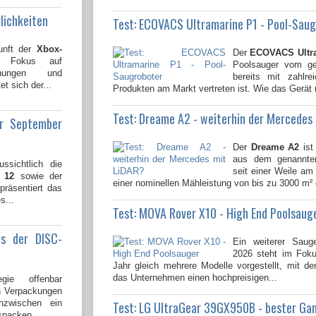
lichkeiten
Test: ECOVACS Ultramarine P1 - Pool-Sau
unft der
Xbox-
Der
ECOVACS Ultr
n Fokus auf
Poolsauger vom gen
lichungen und
bereits mit zahlre
t sich der...
Produkten am Markt vertreten ist. Wie das Gerät 
Test: Dreame A2 - weiterhin der Mercedes
ür September
Der
Dreame A2
ist
aus dem genannten
ssichtlich die
seit einer Weile am 
 12
sowie der
einer nominellen Mähleistung von bis zu 3000 m² 
 präsentiert das
s...
Test: MOVA Rover X10 - High End Poolsaug
us der DISC-
Ein weiterer Saug
2026 steht im Fok
Jahr gleich mehrere Modelle vorgestellt, mit 
das Unternehmen einen hochpreisigen...
gie offenbar
en Verpackungen
nzwischen ein
Test: LG UltraGear 39GX950B - bester Ga
spacken...