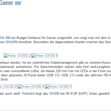
 Gamer vor
 GX-300
ein Budget-Gehäuse für Gamer vorgestellt, nun zeigt man mit dem G
wer GX1200
einordnet. Besonders die abgerundeten Kanten machen das Desig
erbaut werden, für ein ordentliches Kabelmanagement gibt es mehrere Aussc
boards aufnehmen. Für Speichermedien stehen über fünf werkzeugfreie 
en zwei vorinstallierte Lüfter, ein blauer 120 mm Fan mit LEDs in der Front so
 oben platzierte IO-Panel bietet USB 3.0, USB 2.0 sowie die üblichen HD-
 Bord.
als auch weiß. Preislich liegt das GX330 bei 69 EUR (UVP). Antec gewährt