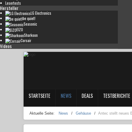
Lesertests
Hersteller
LG Electronics
be quiet!
Seasonic
EIZO
Sharkoon
Corsair
Videos
STARTSEITE
NEWS
DEALS
TESTBERICHTE
Aktuelle Seite:
News
/
Gehäuse
/
Antec stellt neues