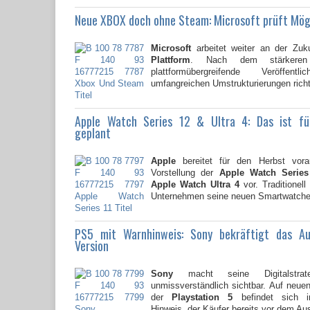
Neue XBOX doch ohne Steam: Microsoft prüft Mög
Microsoft
arbeitet weiter an der Zuk
Plattform
. Nach dem stärkere
plattformübergreifende Veröffent
umfangreichen Umstrukturierungen richte
Apple Watch Series 12 & Ultra 4: Das ist f
geplant
Apple
bereitet für den Herbst vorau
Vorstellung der
Apple Watch Series
Apple Watch Ultra 4
vor. Traditionell
Unternehmen seine neuen Smartwatche
PS5 mit Warnhinweis: Sony bekräftigt das A
Version
Sony
macht seine Digitalstrate
unmissverständlich sichtbar. Auf neu
der
Playstation 5
befindet sich i
Hinweis, der Käufer bereits vor dem Au