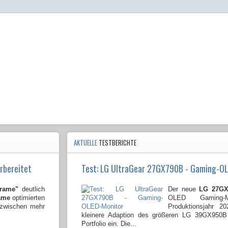
AKTUELLE
TESTBERICHTE
rbereitet
Test: LG UltraGear 27GX790B - Gaming-O
Frame"
deutlich
Der neue
LG 27GX
ame
optimierten
OLED Gaming-
nzwischen mehr
Produktionsjahr 2
kleinere Adaption des größeren LG 39GX950
Portfolio ein. Die...