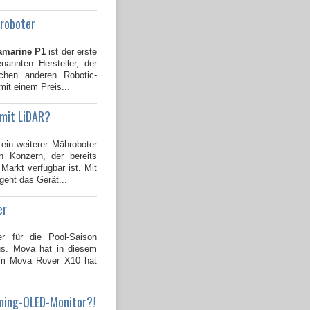
groboter
amarine P1
ist der erste
annten Hersteller, der
ichen anderen Robotic-
mit einem Preis...
 mit LiDAR?
 ein weiterer Mähroboter
 Konzern, der bereits
Markt verfügbar ist. Mit
geht das Gerät...
er
er für die Pool-Saison
us. Mova hat in diesem
dem Mova Rover X10 hat
ming-OLED-Monitor?!