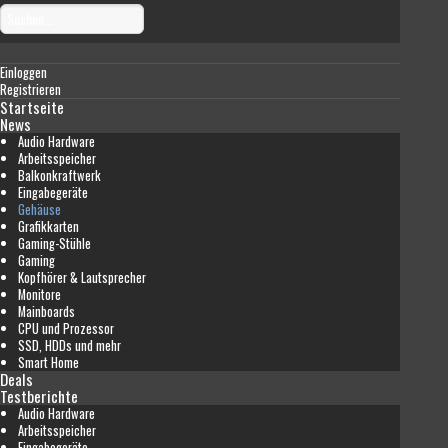
Einloggen
Registrieren
Startseite
News
Audio Hardware
Arbeitsspeicher
Balkonkraftwerk
Eingabegeräte
Gehäuse
Grafikkarten
Gaming-Stühle
Gaming
Kopfhörer & Lautsprecher
Monitore
Mainboards
CPU und Prozessor
SSD, HDDs und mehr
Smart Home
Deals
Testberichte
Audio Hardware
Arbeitsspeicher
Eingabegeräte