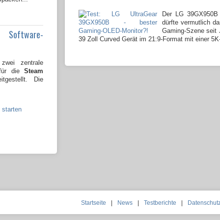
Der LG 39GX950B 
dürfte vermutlich da
Gaming-Szene seit J
e Software-
39 Zoll Curved Gerät im 21:9-Format mit einer 5K
wei zentrale
 für die
Steam
tgestellt. Die
 starten
Startseite
|
News
|
Testberichte
|
Datenschut