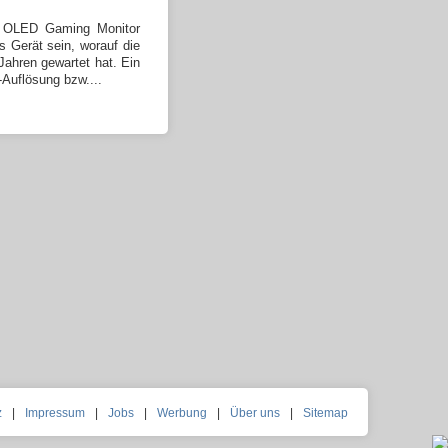
OLED Gaming Monitor
s Gerät sein, worauf die
ahren gewartet hat. Ein
-Auflösung bzw....
z
|
Impressum
|
Jobs
|
Werbung
|
Über uns
|
Sitemap