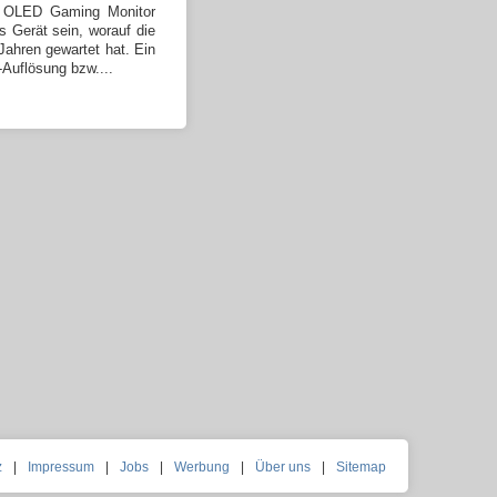
OLED Gaming Monitor
s Gerät sein, worauf die
ahren gewartet hat. Ein
-Auflösung bzw....
z
|
Impressum
|
Jobs
|
Werbung
|
Über uns
|
Sitemap