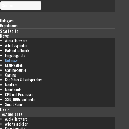
Einloggen
Registrieren
Startseite
News
Audio Hardware
Arbeitsspeicher
Balkonkraftwerk
Eingabegeräte
Gehäuse
Grafikkarten
Gaming-Stühle
Gaming
Kopfhörer & Lautsprecher
Monitore
Mainboards
CPU und Prozessor
SSD, HDDs und mehr
Smart Home
Deals
Testberichte
Audio Hardware
Arbeitsspeicher
Eingabegeräte