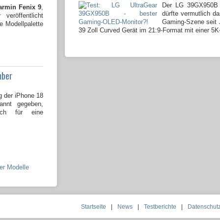
Der LG 39GX950B 
armin Fenix 9
,
dürfte vermutlich da
r
veröffentlicht
Gaming-Szene seit J
e Modellpalette
39 Zoll Curved Gerät im 21:9-Format mit einer 5K
mber
g der iPhone 18
kannt gegeben,
och für eine
ier Modelle
Startseite
|
News
|
Testberichte
|
Datenschut