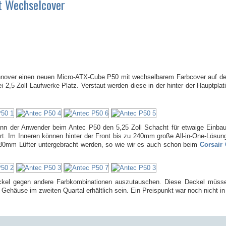
t Wechselcover
Hannover einen neuen Micro-ATX-Cube P50 mit wechselbarem Farbcover auf de
ei 2,5 Zoll Laufwerke Platz. Verstaut werden diese in der hinter der Hauptpla
nn der Anwender beim Antec P50 den 5,25 Zoll Schacht für etwaige Einbau
rt. Im Inneren können hinter der Front bis zu 240mm große All-in-One-Lösu
80mm Lüfter untergebracht werden, so wie wir es auch schon beim
Corsair 
eckel gegen andere Farbkombinationen auszutauschen. Diese Deckel müsse
Gehäuse im zweiten Quartal erhältlich sein. Ein Preispunkt war noch nicht in