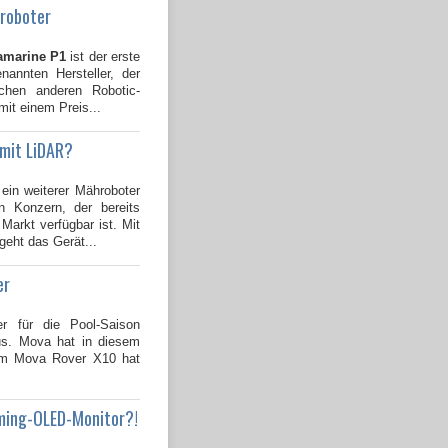
groboter
amarine P1
ist der erste
annten Hersteller, der
ichen anderen Robotic-
mit einem Preis...
 mit LiDAR?
 ein weiterer Mähroboter
 Konzern, der bereits
Markt verfügbar ist. Mit
geht das Gerät...
er
er für die Pool-Saison
us. Mova hat in diesem
dem Mova Rover X10 hat
ming-OLED-Monitor?!