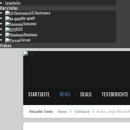
Lesertests
Hersteller
LG Electronics
be quiet!
Seasonic
EIZO
Sharkoon
Corsair
Videos
STARTSEITE
NEWS
DEALS
TESTBERICHTE
Aktuelle Seite:
News
/
Gehäuse
/
Antec zeigt Micro