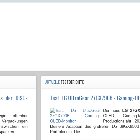
AKTUELLE
TESTBERICHTE
us der DISC-
Test: LG UltraGear 27GX790B - Gaming-O
Der neue
LG 27GX
gie offenbar
OLED Gaming-
en Verpackungen
Produktionsjahr 2
nzwischen ein
kleinere Adaption des größeren LG 39GX950
spacken...
Portfolio ein. Die...