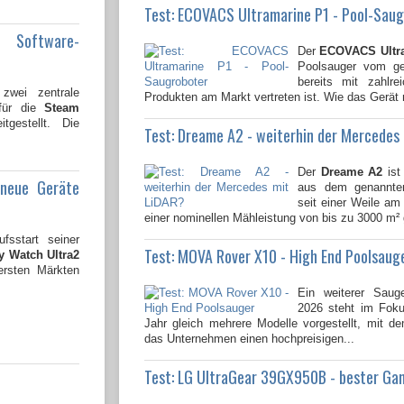
Test: ECOVACS Ultramarine P1 - Pool-Sau
e Software-
Der
ECOVACS Ultr
Poolsauger vom gen
bereits mit zahlre
wei zentrale
Produkten am Markt vertreten ist. Wie das Gerät 
 für die
Steam
tgestellt. Die
Test: Dreame A2 - weiterhin der Mercedes
Der
Dreame A2
ist
 neue Geräte
aus dem genannten
seit einer Weile am 
einer nominellen Mähleistung von bis zu 3000 m² 
fsstart seiner
Test: MOVA Rover X10 - High End Poolsaug
 Watch Ultra2
ersten Märkten
Ein weiterer Saug
2026 steht im Fok
Jahr gleich mehrere Modelle vorgestellt, mit 
das Unternehmen einen hochpreisigen...
Test: LG UltraGear 39GX950B - bester Ga