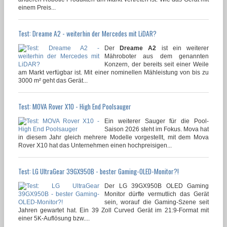
einem Preis...
Test: Dreame A2 - weiterhin der Mercedes mit LiDAR?
Der
Dreame A2
ist ein weiterer
Mähroboter aus dem genannten
Konzern, der bereits seit einer Weile
am Markt verfügbar ist. Mit einer nominellen Mähleistung von bis zu
3000 m² geht das Gerät...
Test: MOVA Rover X10 - High End Poolsauger
Ein weiterer Sauger für die Pool-
Saison 2026 steht im Fokus. Mova hat
in diesem Jahr gleich mehrere Modelle vorgestellt, mit dem Mova
Rover X10 hat das Unternehmen einen hochpreisigen...
Test: LG UltraGear 39GX950B - bester Gaming-OLED-Monitor?!
Der LG 39GX950B OLED Gaming
Monitor dürfte vermutlich das Gerät
sein, worauf die Gaming-Szene seit
Jahren gewartet hat. Ein 39 Zoll Curved Gerät im 21:9-Format mit
einer 5K-Auflösung bzw....