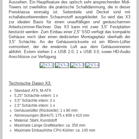
Aussehen. Ein Hauptfeature des optisch sehr ansprechenden Midi-
Towers ist zweifellos die praktische Schalldämmung, die in dieser
Preisklasse einmalig ist. Seitenteile und Deckel sind mit
schallabsorbierendem Schaumstoff ausgekleidet. So wird das X3
zur idealen Basis für einen unauffälligen und geräuscharmen
Arbeitszimmer-Rechner. Das X3 kann mit zwei 3,5“ Festplatten
bestückt werden. Zum Einbau einer 2,5“ SSD verfügt das kompakte
Gehäuse noch über einen dedizierten Montageplatz oberhalb der
3,5“ Schächte. An der Gehäuserückseite ist ein 80mm-Lüfter
vormontiert, der die erwärmte Luft aus dem Gehäuseinneren
abführt. Extern stehen 1 x USB 2.0, 1 x USB 3.0, sowie HD-Audio
Anschlüsse zur Verfügung.
Technische Daten X3:
Standard: ATX, M-ATX
5,25" Schächte extern: 1 x
3,5" Schächte intern: 2 x
2,5" Schächte intern: 1 x
Gehäuselüfter (Rückseite): 1 x 80 mm
Abmessungen (BxHxT):
175 x
408 x
410
mm
Material: Stahl, Kunststoff
Maximale Länge Grafikkarten: ca. 350 mm
Maximale Einbauhöhe CPU-Kühler: ca. 145 mm