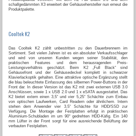
schallgedämmten X3 erweitert der Gehäusehersteller nun erneut die
Produktpalette.
Cooltek K2
Das Cooltek K2 zählt unbestritten zu den Dauerbrennern im
Sortiment. Seit vielen Jahren ist es ein absoluter Verkaufsschlager
und wird von unseren Kunden wegen seiner Stabilität, den
praktischen Features und dem herausragenden Preis-
Leistungsverhältnis geschätzt. Beim K2 „Full Black“ sind
Gehäusefront und der Gehäusedeckel komplett in schwarzer
Klavierlackoptik gehalten. Eine attraktive optische Ergänzung stellt
die blau beleuchtete Einfassung des silbernen Power-Buttons in der
Front dar. In dieser Version ist das K2 mit zwei externen USB 3.0
Anschlüssen, sowie 1 x USB 2.0 und 1 x eSATA ausgestattet. Das
K2 bietet extern einen 3,5“ und vier 5,25“ Schächte zum Einbau
von optischen Laufwerken, Card Readern oder ähnlichem. Intern
stehen dem Anwender vier 3,5“ Schächte für HDD/SSD zur
Verfügung. Die Montage der Festplatten erfolgt in praktischen
Aluminium-Schubladen im um 90° gedrehten HDD-Käfig. Ein 140
mm Lüfter in der Front sorgt für eine ausreichende Belüftung der
verbauten Festplatten.