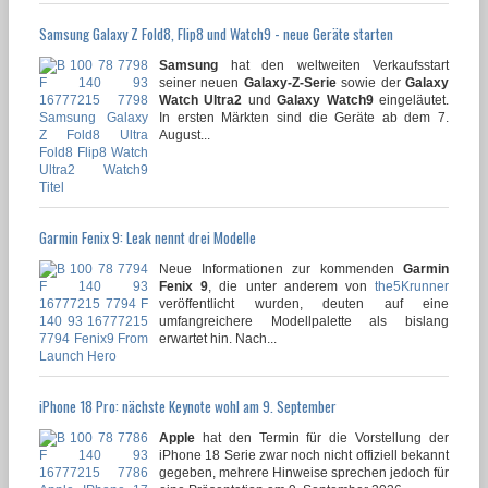
Samsung Galaxy Z Fold8, Flip8 und Watch9 - neue Geräte starten
Samsung
hat den weltweiten Verkaufsstart
seiner neuen
Galaxy-Z-Serie
sowie der
Galaxy
Watch Ultra2
und
Galaxy Watch9
eingeläutet.
In ersten Märkten sind die Geräte ab dem 7.
August...
Garmin Fenix 9: Leak nennt drei Modelle
Neue Informationen zur kommenden
Garmin
Fenix 9
, die unter anderem von
the5Krunner
veröffentlicht wurden, deuten auf eine
umfangreichere Modellpalette als bislang
erwartet hin. Nach...
iPhone 18 Pro: nächste Keynote wohl am 9. September
Apple
hat den Termin für die Vorstellung der
iPhone 18 Serie zwar noch nicht offiziell bekannt
gegeben, mehrere Hinweise sprechen jedoch für