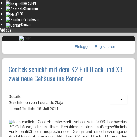
be quiet!
Seasonic
EIZO
Sharkoon
Corsair
Videos
Einloggen
Registrieren
Cooltek schickt mit dem K2 Full Black und X3
zwei neue Gehäuse ins Rennen
Details
Geschrieben von
Leonardo Ziaja
Veröffentlicht: 18. Juli 2014
Cooltek entwickelt schon seit 2003 hochwertige
PC-Gehäuse, die in Ihrer Preisklasse stets außergewöhnliche
Funktionalität, ein ansprechendes Design und eine hervorragende
Produktqualität vereinen. Mit dem K2 Full Black 3.0 und dem