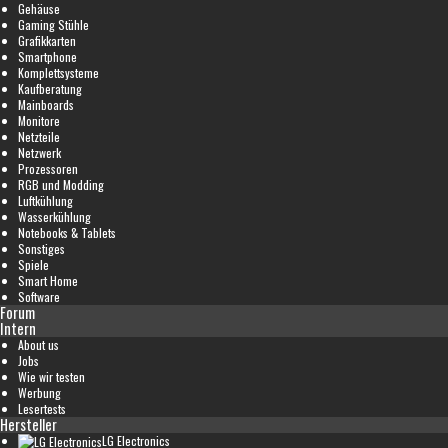
Gehäuse
Gaming Stühle
Grafikkarten
Smartphone
Komplettsysteme
Kaufberatung
Mainboards
Monitore
Netzteile
Netzwerk
Prozessoren
RGB und Modding
Luftkühlung
Wasserkühlung
Notebooks & Tablets
Sonstiges
Spiele
Smart Home
Software
Forum
Intern
About us
Jobs
Wie wir testen
Werbung
Lesertests
Hersteller
LG Electronics