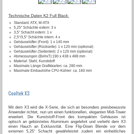
Technische Daten K2 Full Black:
Standard: ATX, M-ATX
5,25" Schächte extern: 3 x
3,5“ Schacht extern: 1 x
2,5“/3,5" Schächte intern: 4 x
Gehäuselüfter (Front): 1 x 140 mm
Gehäuselüfter (Rückseite): 1 x 120 mm (optional)
Gehäuselüfter (Seitenteil): 2 x 120 mm (optional)
Abmessungen (BxHxT):
190 x
438 x
488
mm
Material: Stahl, Kunststoff
Maximale Länge Grafikkarten: ca. 280 mm
Maximale Einbauhöhe CPU-Kühler: ca. 160 mm
Cooltek X3
Mit dem X3 wird die X-Serie, die sich an besonders preisbewusste
Anwender richtet, nun um einen funktionellen, eleganten Midi-Tower
erweitert. Die Kunststoff-Front des kompakten Gehäuses ist
optisch an gebürstetes Aluminium angelehnt und verleiht dem X3
einen Hauch an Exklusivität. Eine Flip-Down Blende vor dem
externen 5,25“ Schacht gewährleistet zudem ein einheitliches