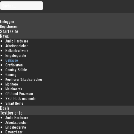
Einloggen
Registrieren
Startseite
News
Audio Hardware
Arbeitsspeicher
Balkonkraftwerk
Eingabegeräte
Gehäuse
Grafikkarten
Gaming-Stühle
Gaming
Kopfhörer & Lautsprecher
Monitore
Mainboards
CPU und Prozessor
SSD, HDDs und mehr
Smart Home
Deals
Testberichte
Audio Hardware
Arbeitsspeicher
Eingabegeräte
Datenträger