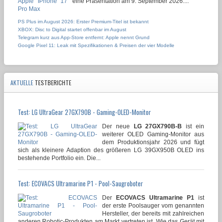
eine Präsentation am 9. September 2026....
PS Plus im August 2026: Erster Premium-Titel ist bekannt
XBOX: Disc to Digital startet offenbar im August
Telegram kurz aus App-Store entfernt: Apple nennt Grund
Google Pixel 11: Leak mit Spezifikationen & Preisen der vier Modelle
AKTUELLE
TESTBERICHTE
Test: LG UltraGear 27GX790B - Gaming-OLED-Monitor
Der neue
LG 27GX790B-B
ist ein
weiterer OLED Gaming-Monitor aus
dem Produktionsjahr 2026 und fügt
sich als kleinere Adaption des größeren LG 39GX950B OLED ins
bestehende Portfolio ein. Die...
Test: ECOVACS Ultramarine P1 - Pool-Saugroboter
Der
ECOVACS Ultramarine P1
ist
der erste Poolsauger vom genannten
Hersteller, der bereits mit zahlreichen
anderen Robotic-Produkten am Markt vertreten ist. Wie das Gerät mit