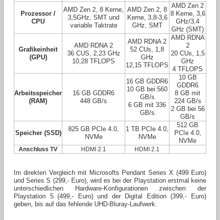
AMD Zen 2
AMD Zen 2, 8 Kerne,
AMD Zen 2, 8
Prozessor /
8 Kerne, 3,6
3,5GHz, SMT und
Kerne, 3,8-3,6
CPU
GHz/3,4
variable Taktrate
GHz, SMT
GHz (SMT)
AMD RDNA
AMD RDNA 2
AMD RDNA 2
2
Grafikeinheit
52 CUs, 1,8
36 CUS, 2,23 GHz
20 CUs, 1,5
(GPU)
GHz
10,28 TFLOPS
GHz
12,15 TFLOPS
4 TFLOPS
10 GB
16 GB GDDR6
GDDR6
10 GB bei 560
Arbeitsspeicher
16 GB GDDR6
8 GB mit
GB/s
(RAM)
448 GB/s
224 GB/s
6 GB mit 336
2 GB bei 56
GB/s
GB/s
512 GB
825 GB PCIe 4.0,
1 TB PCIe 4.0,
Speicher (SSD)
PCIe 4.0,
NVMe
NVMe
NVMe
Anschluss TV
HDMI 2.1
HDMI 2.1
Im direkten Vergleich mit Microsofts Pendant Series X (499 Euro)
und Series S (299,- Euro), wird es bei der Playstation erstmal keine
unterschiedlichen Hardware-Konfigurationen zwischen der
Playstation 5 (499,- Euro) und der Digital Edition (399,- Euro)
geben, bis auf das fehlende UHD-Bluray-Laufwerk.