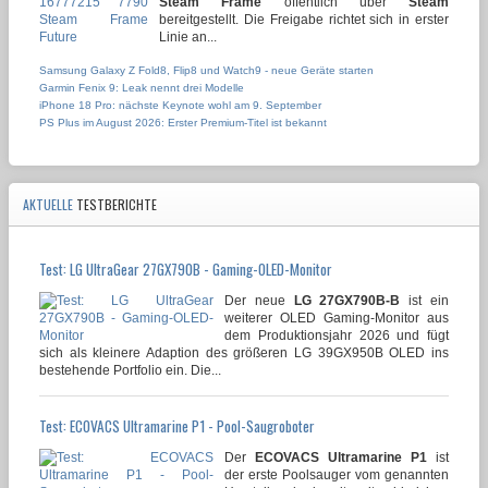
Steam Frame
öffentlich über
Steam
bereitgestellt. Die Freigabe richtet sich in erster
Linie an...
Samsung Galaxy Z Fold8, Flip8 und Watch9 - neue Geräte starten
Garmin Fenix 9: Leak nennt drei Modelle
iPhone 18 Pro: nächste Keynote wohl am 9. September
PS Plus im August 2026: Erster Premium-Titel ist bekannt
AKTUELLE
TESTBERICHTE
Test: LG UltraGear 27GX790B - Gaming-OLED-Monitor
Der neue
LG 27GX790B-B
ist ein
weiterer OLED Gaming-Monitor aus
dem Produktionsjahr 2026 und fügt
sich als kleinere Adaption des größeren LG 39GX950B OLED ins
bestehende Portfolio ein. Die...
Test: ECOVACS Ultramarine P1 - Pool-Saugroboter
Der
ECOVACS Ultramarine P1
ist
der erste Poolsauger vom genannten