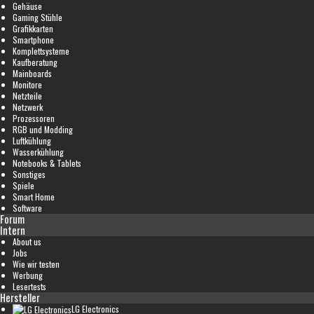
Gehäuse
Gaming Stühle
Grafikkarten
Smartphone
Komplettsysteme
Kaufberatung
Mainboards
Monitore
Netzteile
Netzwerk
Prozessoren
RGB und Modding
Luftkühlung
Wasserkühlung
Notebooks & Tablets
Sonstiges
Spiele
Smart Home
Software
Forum
Intern
About us
Jobs
Wie wir testen
Werbung
Lesertests
Hersteller
LG Electronics