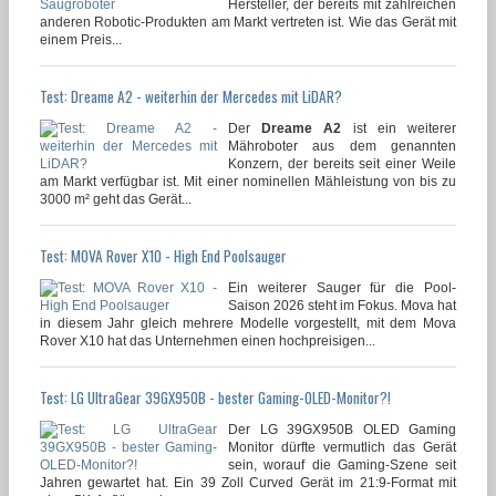
Hersteller, der bereits mit zahlreichen
anderen Robotic-Produkten am Markt vertreten ist. Wie das Gerät mit
einem Preis...
Test: Dreame A2 - weiterhin der Mercedes mit LiDAR?
Der
Dreame A2
ist ein weiterer
Mähroboter aus dem genannten
Konzern, der bereits seit einer Weile
am Markt verfügbar ist. Mit einer nominellen Mähleistung von bis zu
3000 m² geht das Gerät...
Test: MOVA Rover X10 - High End Poolsauger
Ein weiterer Sauger für die Pool-
Saison 2026 steht im Fokus. Mova hat
in diesem Jahr gleich mehrere Modelle vorgestellt, mit dem Mova
Rover X10 hat das Unternehmen einen hochpreisigen...
Test: LG UltraGear 39GX950B - bester Gaming-OLED-Monitor?!
Der LG 39GX950B OLED Gaming
Monitor dürfte vermutlich das Gerät
sein, worauf die Gaming-Szene seit
Jahren gewartet hat. Ein 39 Zoll Curved Gerät im 21:9-Format mit