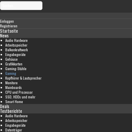
Einloggen
Registrieren
Startseite
News
Audio Hardware
Arbeitsspeicher
Balkonkraftwerk
Eingabegeräte
Gehäuse
Grafikkarten
Gaming-Stühle
Gaming
Kopfhörer & Lautsprecher
Monitore
Mainboards
CPU und Prozessor
SSD, HDDs und mehr
Smart Home
Deals
Testberichte
Audio Hardware
Arbeitsspeicher
Eingabegeräte
Datenträger