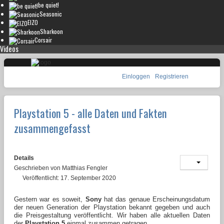
be quiet!
Seasonic
EIZO
Sharkoon
Corsair
Videos
Einloggen
Registrieren
Playstation 5 - alle Daten und Fakten
zusammengefasst
Details
Geschrieben von
Matthias Fengler
Veröffentlicht: 17. September 2020
Gestern war es soweit,
Sony
hat das genaue Erscheinungsdatum
der neuen Generation der Playstation bekannt gegeben und auch
die Preisgestaltung veröffentlicht. Wir haben alle aktuellen Daten
der
Playstation 5
einmal zusammen getragen.