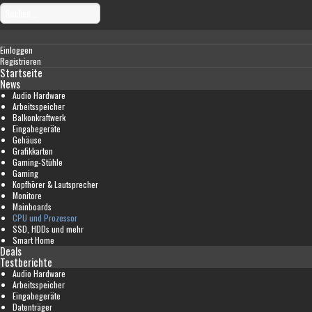
Einloggen
Registrieren
Startseite
News
Audio Hardware
Arbeitsspeicher
Balkonkraftwerk
Eingabegeräte
Gehäuse
Grafikkarten
Gaming-Stühle
Gaming
Kopfhörer & Lautsprecher
Monitore
Mainboards
CPU und Prozessor
SSD, HDDs und mehr
Smart Home
Deals
Testberichte
Audio Hardware
Arbeitsspeicher
Eingabegeräte
Datenträger