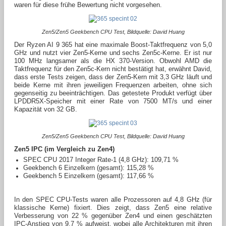
waren für diese frühe Bewertung nicht vorgesehen.
Zen5/Zen5 Geekbench CPU Test, Bildquelle: David Huang
Der Ryzen AI 9 365 hat eine maximale Boost-Taktfrequenz von 5,0
GHz und nutzt vier Zen5-Kerne und sechs Zen5c-Kerne. Er ist nur
100 MHz langsamer als die HX 370-Version. Obwohl AMD die
Taktfrequenz für den Zen5c-Kern nicht bestätigt hat, erwähnt David,
dass erste Tests zeigen, dass der Zen5-Kern mit 3,3 GHz läuft und
beide Kerne mit ihren jeweiligen Frequenzen arbeiten, ohne sich
gegenseitig zu beeinträchtigen. Das getestete Produkt verfügt über
LPDDR5X-Speicher mit einer Rate von 7500 MT/s und einer
Kapazität von 32 GB.
Zen5/Zen5 Geekbench CPU Test, Bildquelle: David Huang
Zen5 IPC (im Vergleich zu Zen4)
SPEC CPU 2017 Integer Rate-1 (4,8 GHz): 109,71 %
Geekbench 6 Einzelkern (gesamt): 115,28 %
Geekbench 5 Einzelkern (gesamt): 117,66 %
In den SPEC CPU-Tests waren alle Prozessoren auf 4,8 GHz (für
klassische Kerne) fixiert. Dies zeigt, dass Zen5 eine relative
Verbesserung von 22 % gegenüber Zen4 und einen geschätzten
IPC-Anstieg von 9,7 % aufweist, wobei alle Architekturen mit ihren