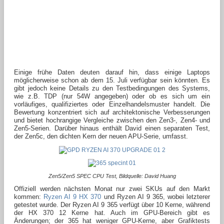
Einige frühe Daten deuten darauf hin, dass einige Laptops
möglicherweise schon ab dem 15. Juli verfügbar sein könnten. Es
gibt jedoch keine Details zu den Testbedingungen des Systems,
wie z.B. TDP (nur 54W angegeben) oder ob es sich um ein
vorläufiges, qualifiziertes oder Einzelhandelsmuster handelt. Die
Bewertung konzentriert sich auf architektonische Verbesserungen
und bietet hochrangige Vergleiche zwischen den Zen3-, Zen4- und
Zen5-Serien. Darüber hinaus enthält David einen separaten Test,
der Zen5c, den dichten Kern der neuen APU-Serie, umfasst.
Zen5/Zen5 SPEC CPU Test, Bildquelle: David Huang
Offiziell werden nächsten Monat nur zwei SKUs auf den Markt
kommen:
Ryzen AI 9 HX 370
und Ryzen AI 9 365, wobei letzterer
getestet wurde. Der Ryzen AI 9 365 verfügt über 10 Kerne, während
der HX 370 12 Kerne hat. Auch im GPU-Bereich gibt es
Änderungen; der 365 hat weniger GPU-Kerne, aber Grafiktests