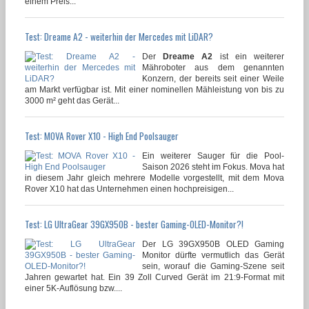
einem Preis...
Test: Dreame A2 - weiterhin der Mercedes mit LiDAR?
Der
Dreame A2
ist ein weiterer
Mähroboter aus dem genannten
Konzern, der bereits seit einer Weile
am Markt verfügbar ist. Mit einer nominellen Mähleistung von bis zu
3000 m² geht das Gerät...
Test: MOVA Rover X10 - High End Poolsauger
Ein weiterer Sauger für die Pool-
Saison 2026 steht im Fokus. Mova hat
in diesem Jahr gleich mehrere Modelle vorgestellt, mit dem Mova
Rover X10 hat das Unternehmen einen hochpreisigen...
Test: LG UltraGear 39GX950B - bester Gaming-OLED-Monitor?!
Der LG 39GX950B OLED Gaming
Monitor dürfte vermutlich das Gerät
sein, worauf die Gaming-Szene seit
Jahren gewartet hat. Ein 39 Zoll Curved Gerät im 21:9-Format mit
einer 5K-Auflösung bzw....