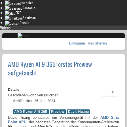
be quiet!
Seasonic
EIZO
Sharkoon
Corsair
Videos
Einloggen
Registrieren
AMD Ryzen AI 9 365: erstes Preview
aufgetaucht
Details
Geschrieben von
Sven Brückner
Veröffentlicht: 26. Juni 2024
AMD Ryzen AI 9 365
Preview
David Huang
David Huang behauptet, ein Vorseriengerät mit der
AMD Strix
Point APU
, der nächsten Generation der Konsumenten-Architektur
für Laptops und Mini-PCs, in die Hände bekommen zu haben.