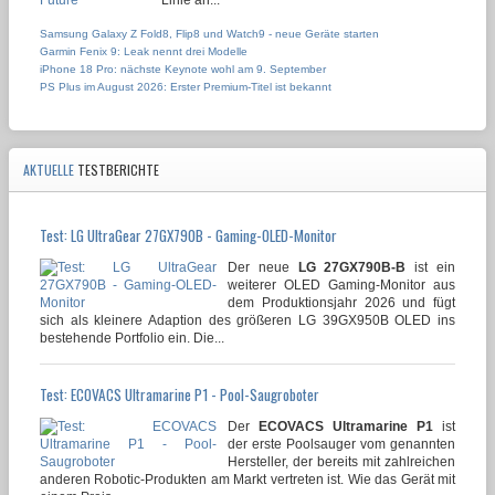
Samsung Galaxy Z Fold8, Flip8 und Watch9 - neue Geräte starten
Garmin Fenix 9: Leak nennt drei Modelle
iPhone 18 Pro: nächste Keynote wohl am 9. September
PS Plus im August 2026: Erster Premium-Titel ist bekannt
AKTUELLE
TESTBERICHTE
Test: LG UltraGear 27GX790B - Gaming-OLED-Monitor
Der neue
LG 27GX790B-B
ist ein
weiterer OLED Gaming-Monitor aus
dem Produktionsjahr 2026 und fügt
sich als kleinere Adaption des größeren LG 39GX950B OLED ins
bestehende Portfolio ein. Die...
Test: ECOVACS Ultramarine P1 - Pool-Saugroboter
Der
ECOVACS Ultramarine P1
ist
der erste Poolsauger vom genannten
Hersteller, der bereits mit zahlreichen
anderen Robotic-Produkten am Markt vertreten ist. Wie das Gerät mit