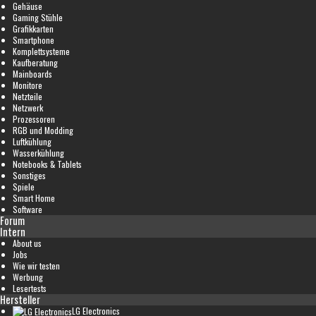
Gehäuse
Gaming Stühle
Grafikkarten
Smartphone
Komplettsysteme
Kaufberatung
Mainboards
Monitore
Netzteile
Netzwerk
Prozessoren
RGB und Modding
Luftkühlung
Wasserkühlung
Notebooks & Tablets
Sonstiges
Spiele
Smart Home
Software
Forum
Intern
About us
Jobs
Wie wir testen
Werbung
Lesertests
Hersteller
LG Electronics