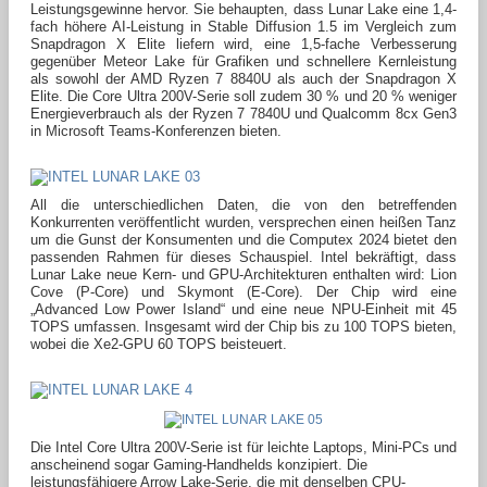
Leistungsgewinne hervor. Sie behaupten, dass Lunar Lake eine 1,4-
fach höhere AI-Leistung in Stable Diffusion 1.5 im Vergleich zum
Snapdragon X Elite liefern wird, eine 1,5-fache Verbesserung
gegenüber Meteor Lake für Grafiken und schnellere Kernleistung
als sowohl der AMD Ryzen 7 8840U als auch der Snapdragon X
Elite. Die Core Ultra 200V-Serie soll zudem 30 % und 20 % weniger
Energieverbrauch als der Ryzen 7 7840U und Qualcomm 8cx Gen3
in Microsoft Teams-Konferenzen bieten.
All die unterschiedlichen Daten, die von den betreffenden
Konkurrenten veröffentlicht wurden, versprechen einen heißen Tanz
um die Gunst der Konsumenten und die Computex 2024 bietet den
passenden Rahmen für dieses Schauspiel. Intel bekräftigt, dass
Lunar Lake neue Kern- und GPU-Architekturen enthalten wird: Lion
Cove (P-Core) und Skymont (E-Core). Der Chip wird eine
„Advanced Low Power Island“ und eine neue NPU-Einheit mit 45
TOPS umfassen. Insgesamt wird der Chip bis zu 100 TOPS bieten,
wobei die Xe2-GPU 60 TOPS beisteuert.
Die Intel Core Ultra 200V-Serie ist für leichte Laptops, Mini-PCs und
anscheinend sogar Gaming-Handhelds konzipiert. Die
leistungsfähigere Arrow Lake-Serie, die mit denselben CPU-