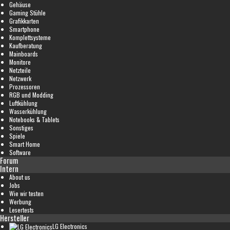
Gehäuse
Gaming Stühle
Grafikkarten
Smartphone
Komplettsysteme
Kaufberatung
Mainboards
Monitore
Netzteile
Netzwerk
Prozessoren
RGB und Modding
Luftkühlung
Wasserkühlung
Notebooks & Tablets
Sonstiges
Spiele
Smart Home
Software
Forum
Intern
About us
Jobs
Wie wir testen
Werbung
Lesertests
Hersteller
LG Electronics