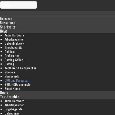
Einloggen
Registrieren
Startseite
News
Audio Hardware
Arbeitsspeicher
Balkonkraftwerk
Eingabegeräte
Gehäuse
Grafikkarten
Gaming-Stühle
Gaming
Kopfhörer & Lautsprecher
Monitore
Mainboards
CPU und Prozessor
SSD, HDDs und mehr
Smart Home
Deals
Testberichte
Audio Hardware
Arbeitsspeicher
Eingabegeräte
Datenträger