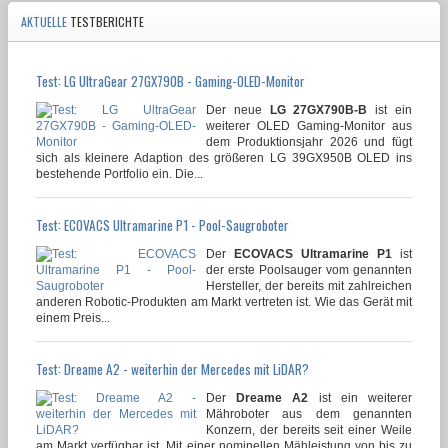
AKTUELLE
TESTBERICHTE
Test: LG UltraGear 27GX790B - Gaming-OLED-Monitor
Der neue
LG 27GX790B-B
ist ein
weiterer OLED Gaming-Monitor aus
dem Produktionsjahr 2026 und fügt
sich als kleinere Adaption des größeren LG 39GX950B OLED ins
bestehende Portfolio ein. Die...
Test: ECOVACS Ultramarine P1 - Pool-Saugroboter
Der
ECOVACS Ultramarine P1
ist
der erste Poolsauger vom genannten
Hersteller, der bereits mit zahlreichen
anderen Robotic-Produkten am Markt vertreten ist. Wie das Gerät mit
einem Preis...
Test: Dreame A2 - weiterhin der Mercedes mit LiDAR?
Der
Dreame A2
ist ein weiterer
Mähroboter aus dem genannten
Konzern, der bereits seit einer Weile
am Markt verfügbar ist. Mit einer nominellen Mähleistung von bis zu