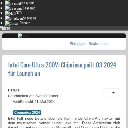
be quiet!
Seasonic
EIZO
Sharkoon
Corsair
Videos
Einloggen
Registrieren
Intel Core Ultra 200V: Chipriese peilt Q3 2024
für Launch an
Details
Geschrieben von
Sven Brückner
Veröffentlicht: 21. Mai 2024
Computex 2024
Intel teilt neue Details über die kommende Client-Architektur mit
dem mystischen Namen Lunar Lake mit. Diese Architektur zielt
darauf ab, mit den neuesten Microsoft- und Qualcomm-Updates der