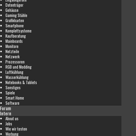
Datenträger
Gehäuse
Gaming Stühle
Grafikkarten
Smartphone
Komplettsysteme
Kaufberatung
Mainboards
Monitore
Netzteile
Netzwerk
Prozessoren
RGB und Modding
Luftkühlung
Wasserkühlung
Notebooks & Tablets
Sonstiges
Spiele
Smart Home
Software
Forum
Intern
About us
Jobs
Wie wir testen
Werbung