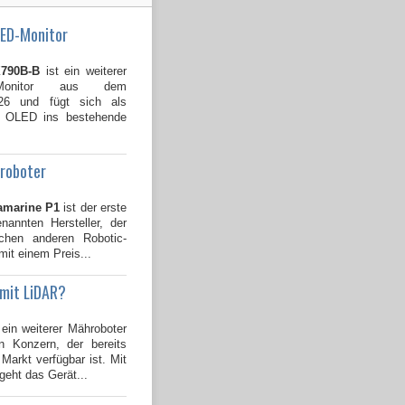
LED-Monitor
790B-B
ist ein weiterer
Monitor aus dem
026 und fügt sich als
B OLED ins bestehende
groboter
amarine P1
ist der erste
annten Hersteller, der
ichen anderen Robotic-
mit einem Preis...
 mit LiDAR?
 ein weiterer Mähroboter
 Konzern, der bereits
Markt verfügbar ist. Mit
geht das Gerät...