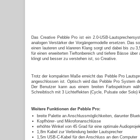
Das Creative Pebble Pro ist ein 2.0-USB-Lautsprechersystem
analogen Verstärker der Vorgängermodelle ersetzen. Das so
einen lauteren und klareren Klang sorgt und dabei bis zu 
für einen erweiterten Tieftonbereich und tiefere Bässe über
klingt und besser zu verstehen ist, so Creative.
Trotz der kompakten Maße erreicht das Pebble Pro Lauts
angeschlossen ist.
Optisch wird das Pebble Pro System dur
Der Benutzer kann aus einem breiten Farbspektrum wähl
Schreibtisch mit 3 Lichteffekten (Cycle, Pulsate oder Solo) 
Weitere Funktionen der Pebble Pro:
breite Palette an Anschlussmöglichkeiten, darunter Blu
Kopfhörer- und Mikrofonanschlüsse
erhöhte Winkel von 45 Grad für eine optimale Audioproje
1,8m Kabel zur Verbindung beider Lautsprecher
1,5m USB-C-Kabel für den Anschluss an den Computer