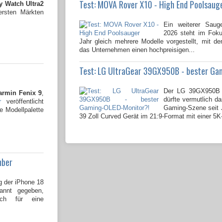
Test: MOVA Rover X10 - High End Poolsaug
 Watch Ultra2
ersten Märkten
Ein weiterer Saug
2026 steht im Fok
Jahr gleich mehrere Modelle vorgestellt, mit 
das Unternehmen einen hochpreisigen...
Test: LG UltraGear 39GX950B - bester Ga
Der LG 39GX950B 
armin Fenix 9
,
dürfte vermutlich da
r
veröffentlicht
Gaming-Szene seit J
e Modellpalette
39 Zoll Curved Gerät im 21:9-Format mit einer 5K
mber
g der iPhone 18
kannt gegeben,
och für eine