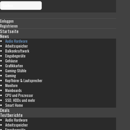
Einloggen
Registrieren
Startseite
News
Audio Hardware
Arbeitsspeicher
Balkonkraftwerk
Eingabegeräte
Gehäuse
Grafikkarten
Gaming-Stühle
Gaming
Kopfhörer & Lautsprecher
Monitore
Mainboards
CPU und Prozessor
SSD, HDDs und mehr
Smart Home
Deals
Testberichte
Audio Hardware
Arbeitsspeicher
Eingabegeräte