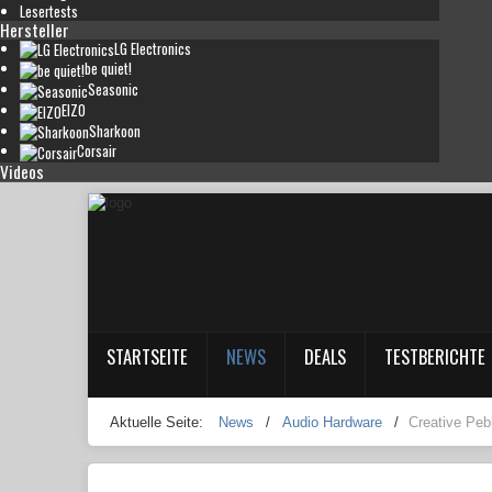
Lesertests
Hersteller
LG Electronics
be quiet!
Seasonic
EIZO
Sharkoon
Corsair
Videos
STARTSEITE
NEWS
DEALS
TESTBERICHTE
Aktuelle Seite:
News
/
Audio Hardware
/
Creative Peb