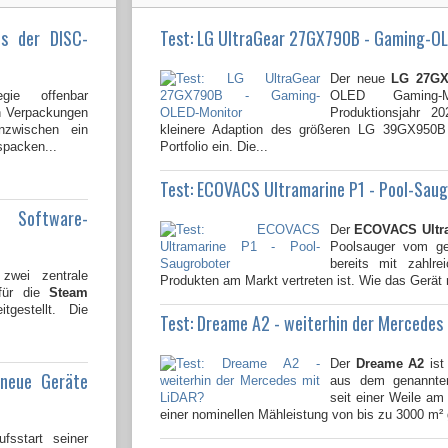
us der DISC-
Test: LG UltraGear 27GX790B - Gaming-O
Der neue
LG 27GX
gie offenbar
OLED Gaming-
en Verpackungen
Produktionsjahr 2
nzwischen ein
kleinere Adaption des größeren LG 39GX950
spacken...
Portfolio ein. Die...
Test: ECOVACS Ultramarine P1 - Pool-Sau
e Software-
Der
ECOVACS Ultr
Poolsauger vom gen
bereits mit zahlre
wei zentrale
Produkten am Markt vertreten ist. Wie das Gerät 
 für die
Steam
tgestellt. Die
Test: Dreame A2 - weiterhin der Mercedes
Der
Dreame A2
ist
 neue Geräte
aus dem genannten
seit einer Weile am 
einer nominellen Mähleistung von bis zu 3000 m² 
fsstart seiner