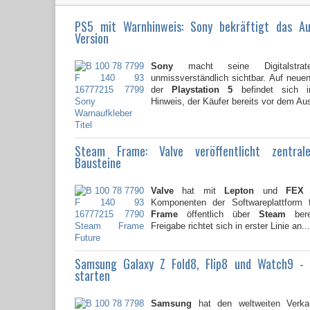
PS5 mit Warnhinweis: Sony bekräftigt das A
Version
Sony
macht seine Digitalstrate
unmissverständlich sichtbar. Auf neu
der
Playstation 5
befindet sich i
Hinweis, der Käufer bereits vor dem Au
Steam Frame: Valve veröffentlicht zentral
Bausteine
Valve
hat mit
Lepton
und
FEX
z
Komponenten der Softwareplattform
Frame
öffentlich über
Steam
berei
Freigabe richtet sich in erster Linie an...
Samsung Galaxy Z Fold8, Flip8 und Watch9 -
starten
Samsung
hat den weltweiten Verkau