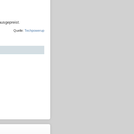
usgepreist.
Quelle:
Techpowerup