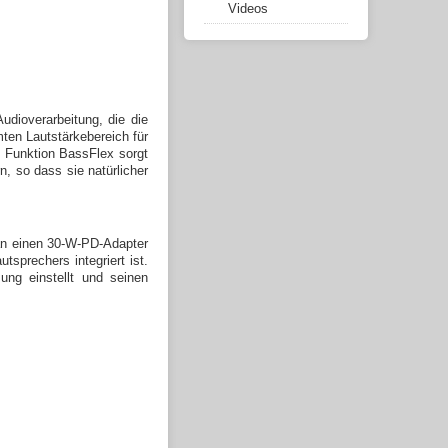
Videos
udioverarbeitung, die die
ten Lautstärkebereich für
e Funktion
BassFlex sorgt
n, so dass sie natürlicher
an einen 30-W-PD-Adapter
sprechers integriert ist.
ng einstellt und seinen