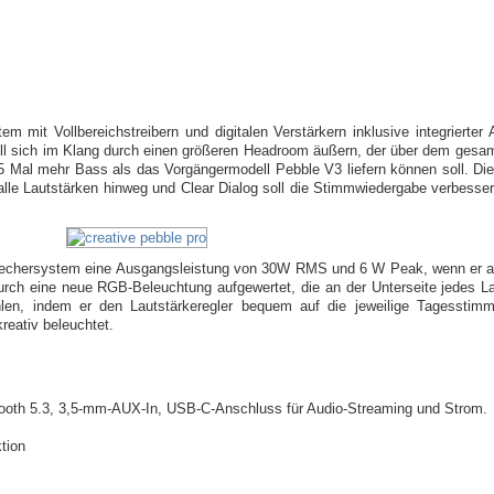
 mit Vollbereichstreibern und digitalen Verstärkern inklusive integrierter A
ll sich im Klang durch einen größeren Headroom äußern, der über dem gesam
3,5 Mal mehr Bass als das Vorgängermodell Pebble V3 liefern können soll. Di
 alle Lautstärken hinweg und Clear Dialog soll die Stimmwiedergabe verbesser
prechersystem eine Ausgangsleistung von 30W RMS und 6 W Peak, wenn er 
ch eine neue RGB-Beleuchtung aufgewertet, die an der Unterseite jedes Laut
en, indem er den Lautstärkeregler bequem auf die jeweilige Tagesstimmu
kreativ beleuchtet.
etooth 5.3, 3,5-mm-AUX-In, USB-C-Anschluss für Audio-Streaming und Strom.
ktion