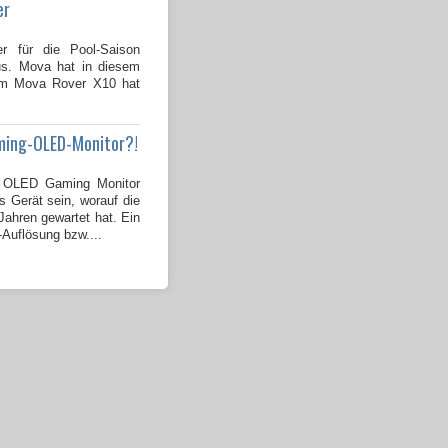
er
er für die Pool-Saison
us. Mova hat in diesem
dem Mova Rover X10 hat
ming-OLED-Monitor?!
OLED Gaming Monitor
s Gerät sein, worauf die
ahren gewartet hat. Ein
-Auflösung bzw....