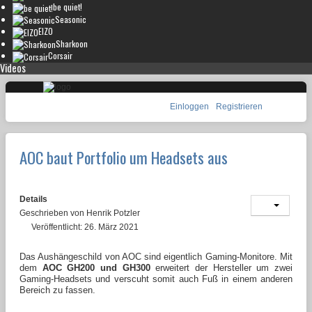
be quiet!
Seasonic
EIZO
Sharkoon
Corsair
Videos
Einloggen
Registrieren
AOC baut Portfolio um Headsets aus
Details
Geschrieben von
Henrik Potzler
Veröffentlicht: 26. März 2021
Das Aushängeschild von AOC sind eigentlich Gaming-Monitore. Mit
dem
AOC GH200 und GH300
erweitert der Hersteller um zwei
Gaming-Headsets und verscuht somit auch Fuß in einem anderen
Bereich zu fassen.