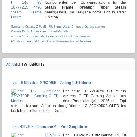
Komponenten der Softwareplattform für die
Steam Frame
öffentlich über
Steam
bereitgestellt. Die Freigabe richtet sich in erster
Linie an...
Samsung Galaxy Z Fold8, Flip8 und Watch9 - neue Geräte starten
Garmin Fenix 9: Leak nennt drei Modelle
iPhone 18 Pro: nächste Keynote wohl am 9. September
PS Plus im August 2026: Erster Premium-Titel ist bekannt
AKTUELLE
TESTBERICHTE
Test: LG UltraGear 27GX790B - Gaming-OLED-Monitor
Der neue
LG 27GX790B-B
ist ein
weiterer OLED Gaming-Monitor aus
dem Produktionsjahr 2026 und fügt
sich als kleinere Adaption des größeren LG 39GX950B OLED ins
bestehende Portfolio ein. Die...
Test: ECOVACS Ultramarine P1 - Pool-Saugroboter
Der
ECOVACS Ultramarine P1
ist