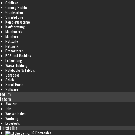
Gehäuse
Gaming Stühle
Grafikkarten
Smartphone
Komplettsysteme
Kaufberatung
Mainboards
Monitore
Netzteile
Netzwerk
Prozessoren
RGB und Modding
Luftkühlung
Wasserkühlung
Notebooks & Tablets
Sonstiges
Spiele
Smart Home
Software
Forum
Intern
About us
Jobs
Wie wir testen
Werbung
Lesertests
Hersteller
LG Electronics