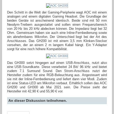
Den Schritt in die Welt der Gaming-Peripherie wagt AOC mit einem
analogen und einem digitalen Gaming Headset. Die Grundlage der
beiden Geräte ist anscheinend identisch. Beide sind mit 50 mm
Neodym-Treibern ausgestattet und sollen einen Frequenzbereich
von 20 Hz bis 20 kHz abdecken können. Die Impedanz liegt bei 32
Ohm. Gemeinsam haben sie auch eine Inline-Fernbedienung sowie
ein abnehmbares Mikrofon. Der Unterschied liegt bei der Art des
Anschlusses. Das GH200 ist mit einem 3,5 mm Klinken-Stecker
versehen, der an einem 2 m langem Kabel hängt. Ein Y-Adapter
sorgt für eine noch höhere Kompatibilität.
Das GH300 setzt hingegen auf einen USB-Anschluss, nutzt also
eine USB-Soundkarte. Diese verarbeitet 24 Bit/ 96 kHz und bietet
zudem 7.1 Surround Sound. Den Strom-Anschluss nutzt der
Hersteller zudem für eine RGB-Beleuchtung aus. Angesteuert wird
sie mit der Inline-Fernbedienung und liefert dann vier Modi. Zudem
ist eine Status-LED am Mikrofon verbaut. Erhältlich sollen das AOC
GH200 und GH300 ab Mai 2021 sein. Die Preise sieht der
Hersteller mit 42,90 € und 55,90 € vor.
An dieser Diskussion teilnehmen.