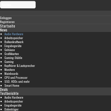
Einloggen
Registrieren
Startseite
News
Audio Hardware
Arbeitsspeicher
Balkonkraftwerk
Eingabegeräte
Gehäuse
Grafikkarten
Gaming-Stühle
Gaming
Kopfhörer & Lautsprecher
Monitore
Mainboards
CPU und Prozessor
SSD, HDDs und mehr
Smart Home
Deals
Testberichte
Audio Hardware
Arbeitsspeicher
Eingabegeräte
Datenträger