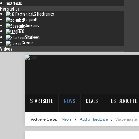
Lesertests
Hersteller
LG Electronics
be quiet!
Seasonic
EIZO
Sharkoon
Corsair
Videos
STARTSEITE
NEWS
DEALS
TESTBERICHTE
Aktuelle Seite:
News
/
Audio Hardware
/
Wavemaster 