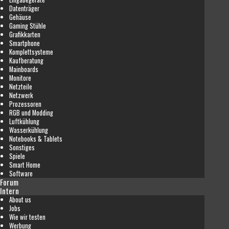
Datenträger
Gehäuse
Gaming Stühle
Grafikkarten
Smartphone
Komplettsysteme
Kaufberatung
Mainboards
Monitore
Netzteile
Netzwerk
Prozessoren
RGB und Modding
Luftkühlung
Wasserkühlung
Notebooks & Tablets
Sonstiges
Spiele
Smart Home
Software
Forum
Intern
About us
Jobs
Wie wir testen
Werbung