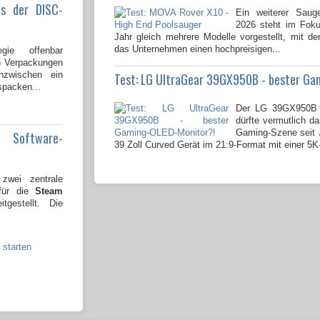
us der DISC-
Ein weiterer Saug
2026 steht im Fok
Jahr gleich mehrere Modelle vorgestellt, mit 
das Unternehmen einen hochpreisigen...
gie offenbar
en Verpackungen
nzwischen ein
Test: LG UltraGear 39GX950B - bester Ga
spacken...
Der LG 39GX950B 
dürfte vermutlich da
Gaming-Szene seit J
e Software-
39 Zoll Curved Gerät im 21:9-Format mit einer 5K
wei zentrale
 für die
Steam
tgestellt. Die
 starten