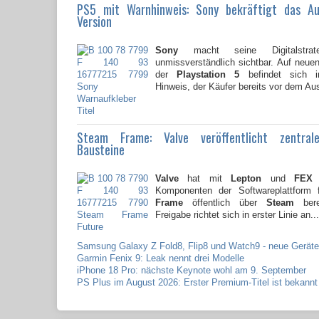
PS5 mit Warnhinweis: Sony bekräftigt das A
Version
Sony
macht seine Digitalstrate
unmissverständlich sichtbar. Auf neu
der
Playstation 5
befindet sich i
Hinweis, der Käufer bereits vor dem Au
Steam Frame: Valve veröffentlicht zentral
Bausteine
Valve
hat mit
Lepton
und
FEX
z
Komponenten der Softwareplattform
Frame
öffentlich über
Steam
berei
Freigabe richtet sich in erster Linie an...
Samsung Galaxy Z Fold8, Flip8 und Watch9 - neue Geräte
Garmin Fenix 9: Leak nennt drei Modelle
iPhone 18 Pro: nächste Keynote wohl am 9. September
PS Plus im August 2026: Erster Premium-Titel ist bekannt