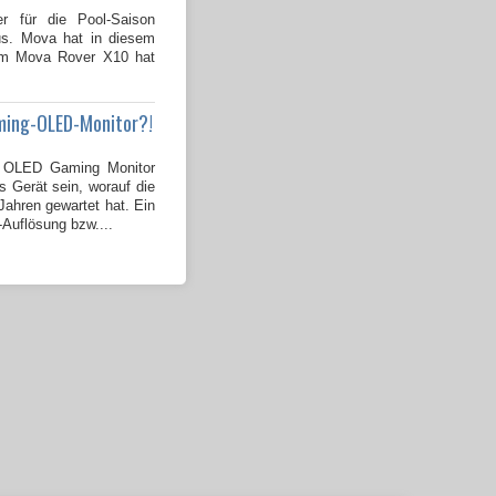
er für die Pool-Saison
us. Mova hat in diesem
dem Mova Rover X10 hat
ming-OLED-Monitor?!
OLED Gaming Monitor
s Gerät sein, worauf die
ahren gewartet hat. Ein
-Auflösung bzw....