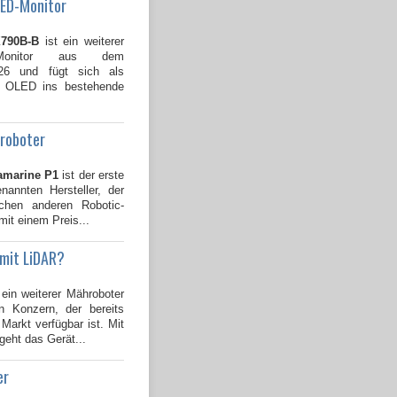
LED-Monitor
790B-B
ist ein weiterer
Monitor aus dem
026 und fügt sich als
B OLED ins bestehende
groboter
amarine P1
ist der erste
annten Hersteller, der
ichen anderen Robotic-
mit einem Preis...
 mit LiDAR?
 ein weiterer Mähroboter
 Konzern, der bereits
Markt verfügbar ist. Mit
geht das Gerät...
er