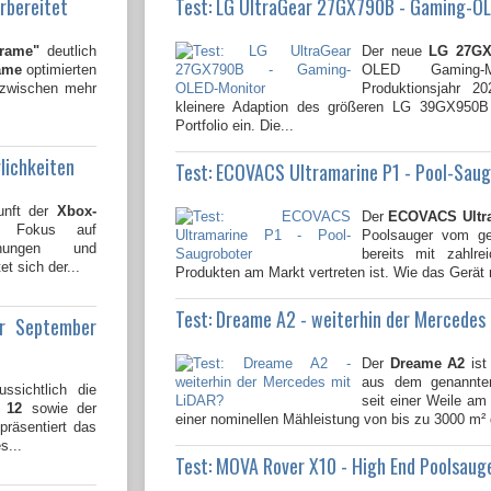
rbereitet
Test: LG UltraGear 27GX790B - Gaming-O
Frame"
deutlich
Der neue
LG 27GX
ame
optimierten
OLED Gaming-
nzwischen mehr
Produktionsjahr 2
kleinere Adaption des größeren LG 39GX950
Portfolio ein. Die...
lichkeiten
Test: ECOVACS Ultramarine P1 - Pool-Sau
unft der
Xbox-
Der
ECOVACS Ultr
n Fokus auf
Poolsauger vom gen
lichungen und
bereits mit zahlre
t sich der...
Produkten am Markt vertreten ist. Wie das Gerät 
Test: Dreame A2 - weiterhin der Mercedes
ür September
Der
Dreame A2
ist
aus dem genannten
ssichtlich die
seit einer Weile am 
 12
sowie der
einer nominellen Mähleistung von bis zu 3000 m² 
 präsentiert das
s...
Test: MOVA Rover X10 - High End Poolsaug