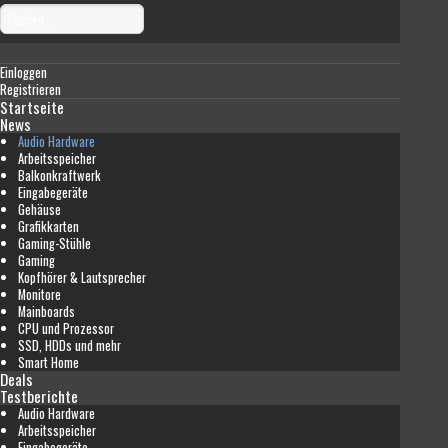
Einloggen
Registrieren
Startseite
News
Audio Hardware
Arbeitsspeicher
Balkonkraftwerk
Eingabegeräte
Gehäuse
Grafikkarten
Gaming-Stühle
Gaming
Kopfhörer & Lautsprecher
Monitore
Mainboards
CPU und Prozessor
SSD, HDDs und mehr
Smart Home
Deals
Testberichte
Audio Hardware
Arbeitsspeicher
Eingabegeräte