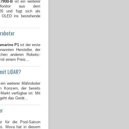
790B-B
ist ein weiterer
Monitor aus dem
026 und fügt sich als
B OLED ins bestehende
groboter
amarine P1
ist der erste
annten Hersteller, der
ichen anderen Robotic-
mit einem Preis...
 mit LiDAR?
 ein weiterer Mähroboter
 Konzern, der bereits
Markt verfügbar ist. Mit
geht das Gerät...
er
er für die Pool-Saison
us. Mova hat in diesem