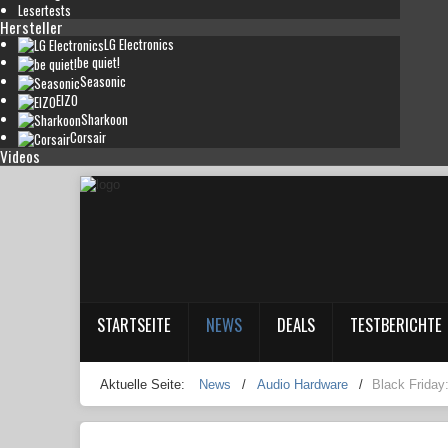
Lesertests
Hersteller
LG Electronics
be quiet!
Seasonic
EIZO
Sharkoon
Corsair
Videos
STARTSEITE
NEWS
DEALS
TESTBERICHTE
Aktuelle Seite:
News
/
Audio Hardware
/
Black Friday