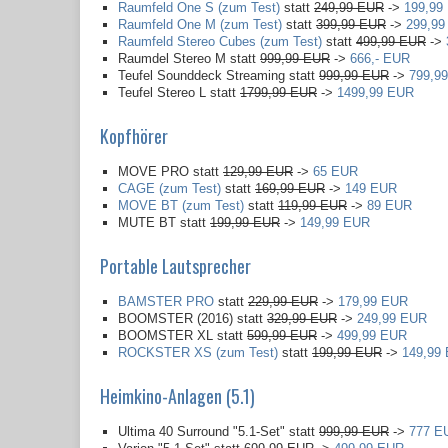
Raumfeld One S (zum Test)
statt
249,99 EUR
->
199,99
Raumfeld One M (zum Test)
statt
399,99 EUR
->
299,99
Raumfeld Stereo Cubes (zum Test)
statt
499,99 EUR
->
Raumdel Stereo M statt
999,99 EUR
->
666,- EUR
Teufel Sounddeck Streaming statt
999,99 EUR
->
799,9
Teufel Stereo L statt
1799,99 EUR
->
1499,99 EUR
Kopfhörer
MOVE PRO statt
129,99 EUR
->
65 EUR
CAGE (zum Test)
statt
169,99 EUR
->
149 EUR
MOVE BT (zum Test)
statt
119,99 EUR
->
89 EUR
MUTE BT statt
199,99 EUR
->
149,99 EUR
Portable Lautsprecher
BAMSTER PRO
statt
229,99 EUR
->
179,99 EUR
BOOMSTER (2016) statt
329,99 EUR
->
249,99 EUR
BOOMSTER XL statt
599,99 EUR
->
499,99 EUR
ROCKSTER XS (zum Test)
statt
199,99 EUR
->
149,99
Heimkino-Anlagen (5.1)
Ultima 40 Surround "5.1-Set" statt
999,99 EUR
->
777 E