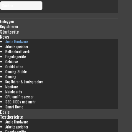
Einloggen
Registrieren
Startseite
News
Audio Hardware
Arbeitsspeicher
Balkonkraftwerk
Eingabegeräte
Gehäuse
Grafikkarten
Gaming-Stühle
Gaming
Kopfhörer & Lautsprecher
Monitore
Mainboards
CPU und Prozessor
SSD, HDDs und mehr
Smart Home
Deals
Testberichte
Audio Hardware
Arbeitsspeicher
Eingabegeräte