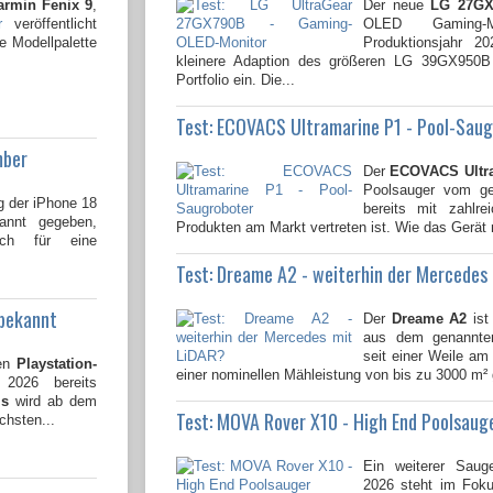
armin Fenix 9
,
Der neue
LG 27GX
r
veröffentlicht
OLED Gaming-
e Modellpalette
Produktionsjahr 2
kleinere Adaption des größeren LG 39GX950
Portfolio ein. Die...
Test: ECOVACS Ultramarine P1 - Pool-Sau
mber
Der
ECOVACS Ultr
Poolsauger vom gen
g der iPhone 18
bereits mit zahlre
kannt gegeben,
Produkten am Markt vertreten ist. Wie das Gerät 
och für eine
Test: Dreame A2 - weiterhin der Mercedes
 bekannt
Der
Dreame A2
ist
aus dem genannten
seit einer Weile am 
den
Playstation-
einer nominellen Mähleistung von bis zu 3000 m² 
026 bereits
ms
wird ab dem
Test: MOVA Rover X10 - High End Poolsaug
chsten...
Ein weiterer Saug
2026 steht im Fok