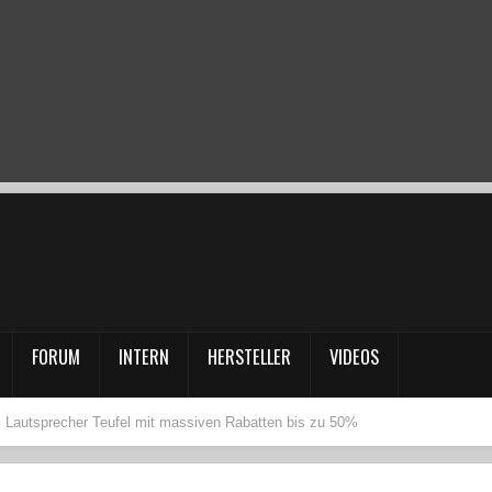
FORUM
INTERN
HERSTELLER
VIDEOS
: Lautsprecher Teufel mit massiven Rabatten bis zu 50%