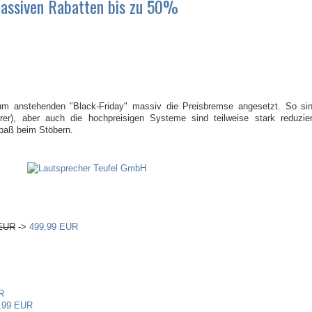
massiven Rabatten bis zu 50%
 zum anstehenden "Black-Friday" massiv die Preisbremse angesetzt. So si
er), aber auch die hochpreisigen Systeme sind teilweise stark reduzie
 Spaß beim Stöbern.
 EUR
->
499,99 EUR
R
,99 EUR