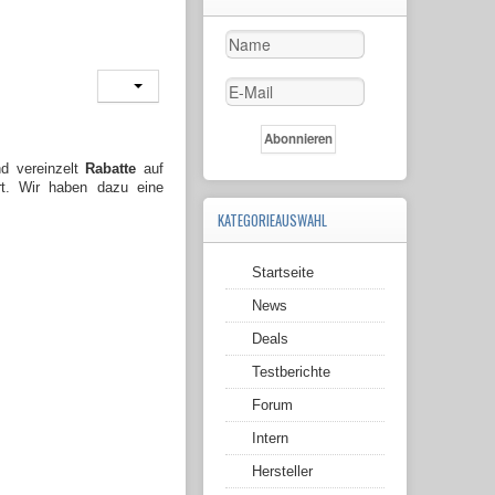
nd vereinzelt
Rabatte
auf
rt.
Wir haben dazu eine
KATEGORIEAUSWAHL
Startseite
News
Deals
Testberichte
Forum
Intern
Hersteller