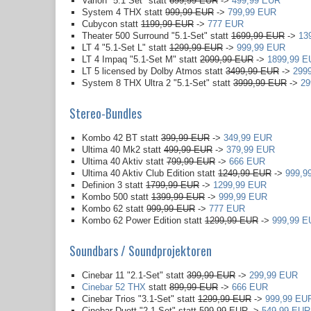
Varion "5.1 Set" statt
699,99 EUR
->
499,99 EUR
System 4 THX statt
999,99 EUR
->
799,99 EUR
Cubycon statt
1199,99 EUR
->
777 EUR
Theater 500 Surround "5.1-Set" statt
1699,99 EUR
->
13
LT 4 "5.1-Set L" statt
1299,99 EUR
->
999,99 EUR
LT 4 Impaq "5.1-Set M" statt
2099,99 EUR
->
1899,99 E
LT 5 licensed by Dolby Atmos statt
3499,99 EUR
->
299
System 8 THX Ultra 2 "5.1-Set" statt
3999,99 EUR
->
29
Stereo-Bundles
Kombo 42 BT statt
399,99 EUR
->
349,99 EUR
Ultima 40 Mk2 statt
499,99 EUR
->
379,99 EUR
Ultima 40 Aktiv statt
799,99 EUR
->
666 EUR
Ultima 40 Aktiv Club Edition statt
1249,99 EUR
->
999,9
Definion 3 statt
1799,99 EUR
->
1299,99 EUR
Kombo 500 statt
1399,99 EUR
->
999,99 EUR
Kombo 62 statt
999,99 EUR
->
777 EUR
Kombo 62 Power Edition statt
1299,99 EUR
->
999,99 E
Soundbars / Soundprojektoren
Cinebar 11 "2.1-Set" statt
399,99 EUR
->
299,99 EUR
Cinebar 52 THX
statt
899,99 EUR
->
666 EUR
Cinebar Trios "3.1-Set" statt
1299,99 EUR
->
999,99 EU
Cinebar Duett "2.1-Set"
statt 599,99 EUR
->
549,99 EUR