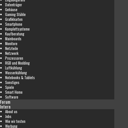
Datenträger
Gehäuse
Gaming Stühle
Grafikkarten
Smartphone
Komplettsysteme
Kaufberatung
Mainboards
Monitore
Netzteile
Netzwerk
Prozessoren
RGB und Modding
Luftkühlung
Wasserkühlung
Notebooks & Tablets
Sonstiges
Spiele
Smart Home
Software
Forum
Intern
About us
Jobs
Wie wir testen
Werbung