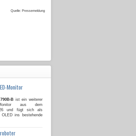
Quelle: Pressemeldung
LED-Monitor
790B-B
ist ein weiterer
Monitor aus dem
026 und fügt sich als
B OLED ins bestehende
groboter