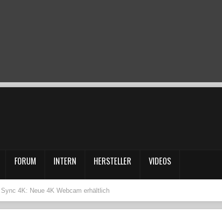
FORUM
INTERN
HERSTELLER
VIDEOS
m Sync 4K: Neue 4K Webcam erhältlich