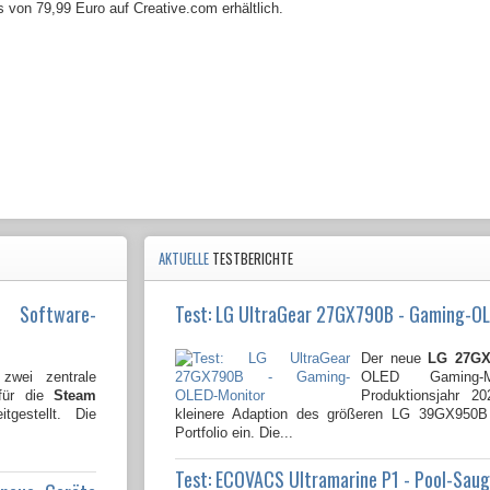
 von 79,99 Euro auf Creative.com erhältlich.
AKTUELLE
TESTBERICHTE
e Software-
Test: LG UltraGear 27GX790B - Gaming-O
Der neue
LG 27GX
wei zentrale
OLED Gaming-
 für die
Steam
Produktionsjahr 2
tgestellt. Die
kleinere Adaption des größeren LG 39GX950
Portfolio ein. Die...
Test: ECOVACS Ultramarine P1 - Pool-Sau