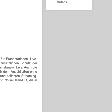
Videos
für Präsentationen, Live-
 zusätzlichen Schutz der
Aufnahmewinkels.
Auch die
ach dem Anschließen ohne
 und beliebten Streaming-
nd NoiseClean-Out, die in