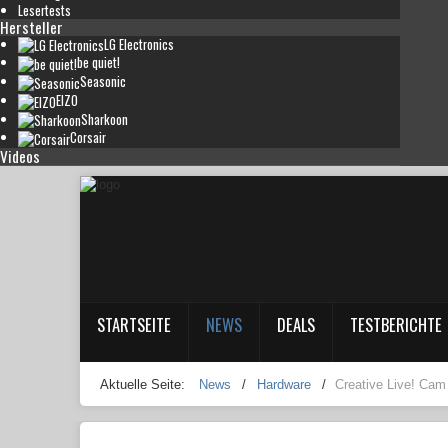
Lesertests
Hersteller
LG Electronics
be quiet!
Seasonic
EIZO
Sharkoon
Corsair
Videos
STARTSEITE
NEWS
DEALS
TESTBERICHTE
Aktuelle Seite:
News
/
Hardware
/
Creative Live! Ca