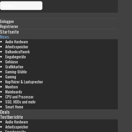
Einloggen
Registrieren
Startseite
News
Audio Hardware
Arbeitsspeicher
Balkonkraftwerk
Eingabegeräte
Gehäuse
Grafikkarten
Gaming-Stühle
Gaming
Kopfhörer & Lautsprecher
Monitore
Mainboards
CPU und Prozessor
SSD, HDDs und mehr
Smart Home
Deals
Testberichte
Audio Hardware
Arbeitsspeicher
Eingabegeräte