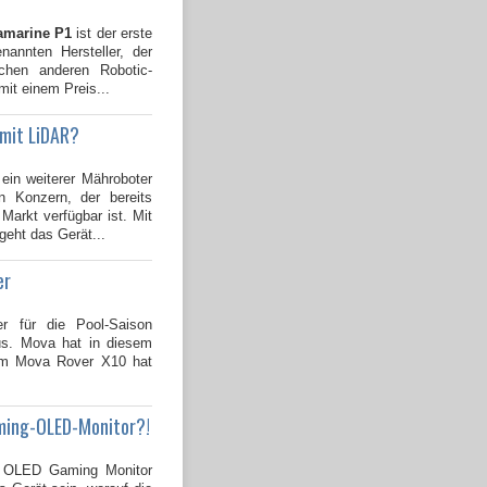
amarine P1
ist der erste
annten Hersteller, der
ichen anderen Robotic-
mit einem Preis...
 mit LiDAR?
 ein weiterer Mähroboter
 Konzern, der bereits
Markt verfügbar ist. Mit
geht das Gerät...
er
er für die Pool-Saison
us. Mova hat in diesem
dem Mova Rover X10 hat
ming-OLED-Monitor?!
OLED Gaming Monitor