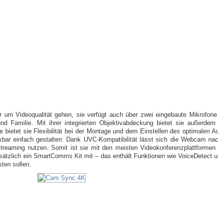
 um Videoqualität gehen, sie verfügt auch über zwei eingebaute Mikrofone 
d Familie. Mit ihrer integrierten Objektivabdeckung bietet sie außerdem
 bietet sie Flexibilität bei der Montage und dem Einstellen des optimalen 
nkbar einfach gestalten: Dank UVC-Kompatibilität lässt sich die Webcam n
d Streaming nutzen. Somit ist sie mit den meisten Videokonferenzplattformen
usätzlich ein SmartComms Kit mit – das enthält Funktionen wie VoiceDetect u
ten sollen.