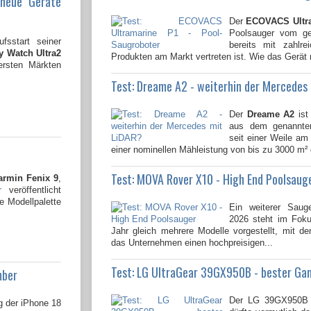
 neue Geräte
Der
ECOVACS Ultr
Poolsauger vom gen
fsstart seiner
bereits mit zahlre
 Watch Ultra2
Produkten am Markt vertreten ist. Wie das Gerät 
ersten Märkten
Test: Dreame A2 - weiterhin der Mercedes
Der
Dreame A2
ist
aus dem genannten
seit einer Weile am 
einer nominellen Mähleistung von bis zu 3000 m² 
Test: MOVA Rover X10 - High End Poolsaug
armin Fenix 9
,
r
veröffentlicht
e Modellpalette
Ein weiterer Saug
2026 steht im Fok
Jahr gleich mehrere Modelle vorgestellt, mit 
das Unternehmen einen hochpreisigen...
Test: LG UltraGear 39GX950B - bester Ga
mber
Der LG 39GX950B 
g der iPhone 18