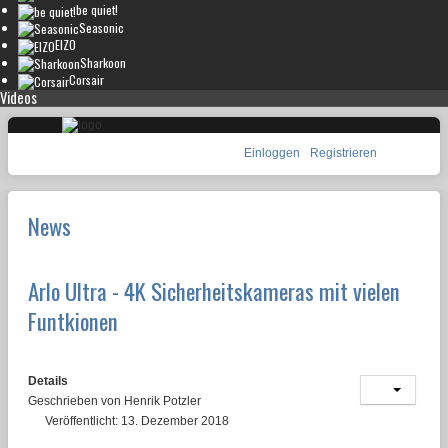
be quiet!
Seasonic
EIZO
Sharkoon
Corsair
Videos
Einloggen
Registrieren
News
Arlo Ultra - 4K Sicherheitskameras mit vielen
Funtkionen
Details
Geschrieben von
Henrik Potzler
Veröffentlicht: 13. Dezember 2018