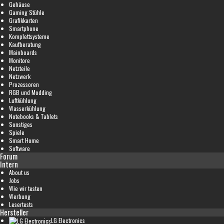
Gehäuse
Gaming Stühle
Grafikkarten
Smartphone
Komplettsysteme
Kaufberatung
Mainboards
Monitore
Netzteile
Netzwerk
Prozessoren
RGB und Modding
Luftkühlung
Wasserkühlung
Notebooks & Tablets
Sonstiges
Spiele
Smart Home
Software
Forum
Intern
About us
Jobs
Wie wir testen
Werbung
Lesertests
Hersteller
LG Electronics