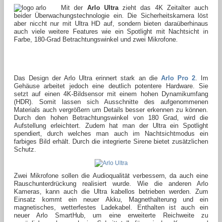
Mit der
Arlo Ultra
zieht das 4K Zeitalter auch
beider Überwachungstechnologie ein. Die Sicherheitskamera löst
aber niccht nur mit Ultra HD auf, sondern bieten daraüberhinaus
auch viele weitere Features wie ein Spotlight mit Nachtsicht in
Farbe, 180-Grad Betrachtungswinkel und zwei Mikrofone.
Das Design der Arlo Ultra erinnert stark an die
Arlo Pro 2
. Im
Gehäuse arbeitet jedoch eine deutlich potentere Hardware. Sie
setzt auf einen 4K-Bildsensor mit einem hohen Dynamikumfang
(HDR). Somit lassen sich Ausschnitte des aufgenommenen
Materials auch vergrößern um Details besser erkennen zu können.
Durch den hohen Betrachtungswinkel von 180 Grad, wird die
Aufstellung erleichtert. Zudem hat man der Ultra ein Spotlight
spendiert, durch welches man auch im Nachtsichtmodus ein
farbiges Bild erhält. Durch die integrierte Sirene bietet zusätzlichen
Schutz.
Zwei Mikrofone sollen die Audioqualität verbessern, da auch eine
Rauschunterdrückung realisiert wurde. Wie die anderen Arlo
Kameras, kann auch die Ultra kabellos betrieben werden. Zum
Einsatz kommt ein neuer Akku, Magnethalterung und ein
magnetisches, wetterfestes Ladekabel. Enthalten ist auch ein
neuer Arlo SmartHub, um eine erweiterte Reichweite zu