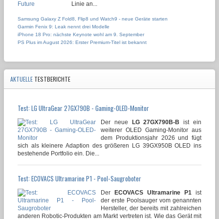
Linie an...
Samsung Galaxy Z Fold8, Flip8 und Watch9 - neue Geräte starten
Garmin Fenix 9: Leak nennt drei Modelle
iPhone 18 Pro: nächste Keynote wohl am 9. September
PS Plus im August 2026: Erster Premium-Titel ist bekannt
AKTUELLE
TESTBERICHTE
Test: LG UltraGear 27GX790B - Gaming-OLED-Monitor
Der neue
LG 27GX790B-B
ist ein
weiterer OLED Gaming-Monitor aus
dem Produktionsjahr 2026 und fügt
sich als kleinere Adaption des größeren LG 39GX950B OLED ins
bestehende Portfolio ein. Die...
Test: ECOVACS Ultramarine P1 - Pool-Saugroboter
Der
ECOVACS Ultramarine P1
ist
der erste Poolsauger vom genannten
Hersteller, der bereits mit zahlreichen
anderen Robotic-Produkten am Markt vertreten ist. Wie das Gerät mit