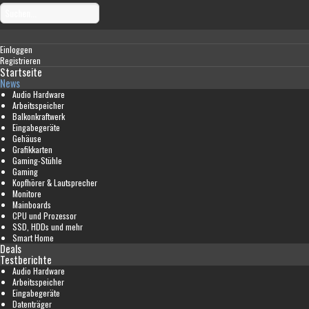
Einloggen
Registrieren
Startseite
News
Audio Hardware
Arbeitsspeicher
Balkonkraftwerk
Eingabegeräte
Gehäuse
Grafikkarten
Gaming-Stühle
Gaming
Kopfhörer & Lautsprecher
Monitore
Mainboards
CPU und Prozessor
SSD, HDDs und mehr
Smart Home
Deals
Testberichte
Audio Hardware
Arbeitsspeicher
Eingabegeräte
Datenträger