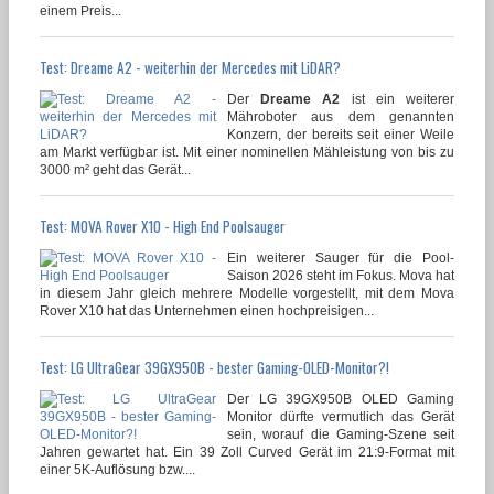
einem Preis...
Test: Dreame A2 - weiterhin der Mercedes mit LiDAR?
Der
Dreame A2
ist ein weiterer
Mähroboter aus dem genannten
Konzern, der bereits seit einer Weile
am Markt verfügbar ist. Mit einer nominellen Mähleistung von bis zu
3000 m² geht das Gerät...
Test: MOVA Rover X10 - High End Poolsauger
Ein weiterer Sauger für die Pool-
Saison 2026 steht im Fokus. Mova hat
in diesem Jahr gleich mehrere Modelle vorgestellt, mit dem Mova
Rover X10 hat das Unternehmen einen hochpreisigen...
Test: LG UltraGear 39GX950B - bester Gaming-OLED-Monitor?!
Der LG 39GX950B OLED Gaming
Monitor dürfte vermutlich das Gerät
sein, worauf die Gaming-Szene seit
Jahren gewartet hat. Ein 39 Zoll Curved Gerät im 21:9-Format mit
einer 5K-Auflösung bzw....