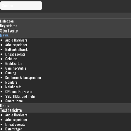
Einloggen
Registrieren
Startseite
News
Audio Hardware
Arbeitsspeicher
Balkonkraftwerk
Eingabegeräte
Gehäuse
Grafikkarten
Gaming-Stühle
Gaming
Kopfhörer & Lautsprecher
Monitore
Mainboards
CPU und Prozessor
SSD, HDDs und mehr
Smart Home
Deals
Testberichte
Audio Hardware
Arbeitsspeicher
Eingabegeräte
Datenträger