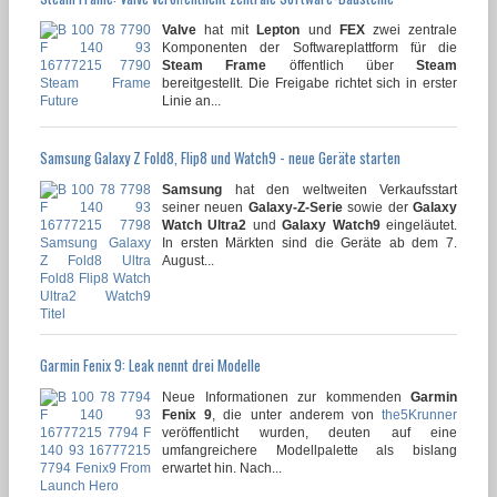
Valve
hat mit
Lepton
und
FEX
zwei zentrale
Komponenten der Softwareplattform für die
Steam Frame
öffentlich über
Steam
bereitgestellt. Die Freigabe richtet sich in erster
Linie an...
Samsung Galaxy Z Fold8, Flip8 und Watch9 - neue Geräte starten
Samsung
hat den weltweiten Verkaufsstart
seiner neuen
Galaxy-Z-Serie
sowie der
Galaxy
Watch Ultra2
und
Galaxy Watch9
eingeläutet.
In ersten Märkten sind die Geräte ab dem 7.
August...
Garmin Fenix 9: Leak nennt drei Modelle
Neue Informationen zur kommenden
Garmin
Fenix 9
, die unter anderem von
the5Krunner
veröffentlicht wurden, deuten auf eine
umfangreichere Modellpalette als bislang
erwartet hin. Nach...