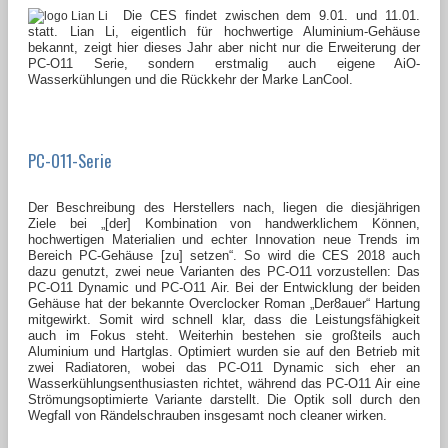
Die CES findet zwischen dem 9.01. und 11.01.
statt. Lian Li, eigentlich für hochwertige Aluminium-Gehäuse
bekannt, zeigt hier dieses Jahr aber nicht nur die Erweiterung der
PC-O11 Serie, sondern erstmalig auch eigene AiO-
Wasserkühlungen und die Rückkehr der Marke LanCool.
PC-O11-Serie
Der Beschreibung des Herstellers nach, liegen die diesjährigen
Ziele bei „[der] Kombination von handwerklichem Können,
hochwertigen Materialien und echter Innovation neue Trends im
Bereich PC-Gehäuse [zu] setzen“. So wird die CES 2018 auch
dazu genutzt, zwei neue Varianten des PC-O11 vorzustellen: Das
PC-O11 Dynamic und PC-O11 Air. Bei der Entwicklung der beiden
Gehäuse hat der bekannte Overclocker Roman „Der8auer“ Hartung
mitgewirkt. Somit wird schnell klar, dass die Leistungsfähigkeit
auch im Fokus steht. Weiterhin bestehen sie großteils auch
Aluminium und Hartglas. Optimiert wurden sie auf den Betrieb mit
zwei Radiatoren, wobei das PC-O11 Dynamic sich eher an
Wasserkühlungsenthusiasten richtet, während das PC-O11 Air eine
Strömungsoptimierte Variante darstellt. Die Optik soll durch den
Wegfall von Rändelschrauben insgesamt noch cleaner wirken.