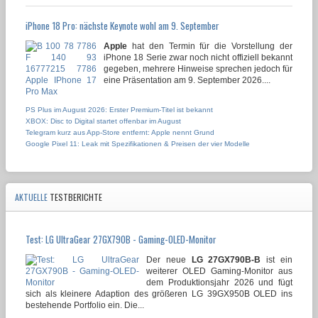
iPhone 18 Pro: nächste Keynote wohl am 9. September
Apple
hat den Termin für die Vorstellung der
iPhone 18 Serie zwar noch nicht offiziell bekannt
gegeben, mehrere Hinweise sprechen jedoch für
eine Präsentation am 9. September 2026....
PS Plus im August 2026: Erster Premium-Titel ist bekannt
XBOX: Disc to Digital startet offenbar im August
Telegram kurz aus App-Store entfernt: Apple nennt Grund
Google Pixel 11: Leak mit Spezifikationen & Preisen der vier Modelle
AKTUELLE
TESTBERICHTE
Test: LG UltraGear 27GX790B - Gaming-OLED-Monitor
Der neue
LG 27GX790B-B
ist ein
weiterer OLED Gaming-Monitor aus
dem Produktionsjahr 2026 und fügt
sich als kleinere Adaption des größeren LG 39GX950B OLED ins
bestehende Portfolio ein. Die...