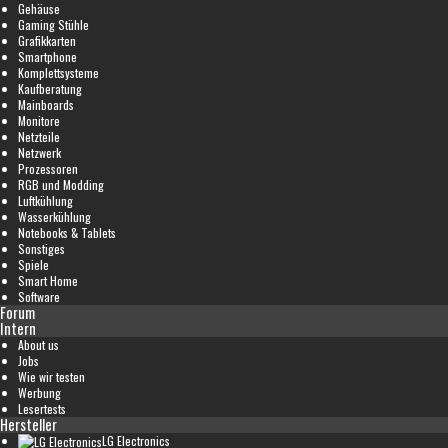
Gehäuse
Gaming Stühle
Grafikkarten
Smartphone
Komplettsysteme
Kaufberatung
Mainboards
Monitore
Netzteile
Netzwerk
Prozessoren
RGB und Modding
Luftkühlung
Wasserkühlung
Notebooks & Tablets
Sonstiges
Spiele
Smart Home
Software
Forum
Intern
About us
Jobs
Wie wir testen
Werbung
Lesertests
Hersteller
LG Electronics