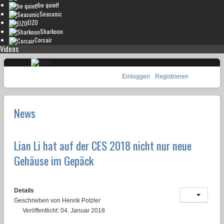
be quiet!
Seasonic
EIZO
Sharkoon
Corsair
Videos
Einloggen
Registrieren
News
Lian Li hat auf der CES 2018 nicht nur neue
Gehäuse im Gepäck
Details
Geschrieben von
Henrik Potzler
Veröffentlicht: 04. Januar 2018