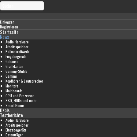
Einloggen
Registrieren
Startseite
News
Audio Hardware
Arbeitsspeicher
Balkonkraftwerk
Eingabegeräte
Gehäuse
Grafikkarten
Gaming-Stühle
Gaming
Kopfhörer & Lautsprecher
Monitore
Mainboards
CPU und Prozessor
SSD, HDDs und mehr
Smart Home
Deals
Testberichte
Audio Hardware
Arbeitsspeicher
Eingabegeräte
Datenträger