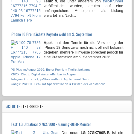
Fenix 9
, die unter anderem von
the5Krunner
veröffentlicht wurden, deuten auf eine
umfangreichere Modellpalette als bislang
erwartet hin. Nach...
iPhone 18 Pro: nächste Keynote wohl am 9. September
Apple
hat den Termin für die Vorstellung der
iPhone 18 Serie zwar noch nicht offiziell bekannt
gegeben, mehrere Hinweise sprechen jedoch für
eine Präsentation am 9. September 2026....
PS Plus im August 2026: Erster Premium-Titel ist bekannt
XBOX: Disc to Digital startet offenbar im August
Telegram kurz aus App-Store entfernt: Apple nennt Grund
Google Pixel 11: Leak mit Spezifikationen & Preisen der vier Modelle
AKTUELLE
TESTBERICHTE
Test: LG UltraGear 27GX790B - Gaming-OLED-Monitor
Der neue
LG 27GX790B-B
ist ein