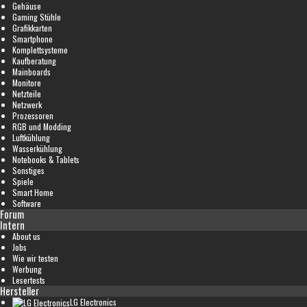
Gehäuse
Gaming Stühle
Grafikkarten
Smartphone
Komplettsysteme
Kaufberatung
Mainboards
Monitore
Netzteile
Netzwerk
Prozessoren
RGB und Modding
Luftkühlung
Wasserkühlung
Notebooks & Tablets
Sonstiges
Spiele
Smart Home
Software
Forum
Intern
About us
Jobs
Wie wir testen
Werbung
Lesertests
Hersteller
LG Electronics