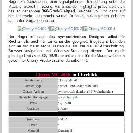
Nager zu überzeugen, eine signalgebende Beleuchtung setzt die
Maus effektvoll in Szene. Als eines der Highlights präsentiert sich
das so genannten
360-Grad-Gleitpad
, welches voll und ganz auf
der Unterseite angebracht wurde. Auflageschwierigkeiten gehören
damit der Vergangenheit an.
Der Nager ist dank des
symmetrischen Designs
selbst für
Rechts-
als auch für
Linkshänder
geeignet. Insgesamt befinden
sich an der Maus sechs Tasten die u.a. zur die DPI-Umschaltung,
Browser-Navigation und Windows-Steuerung dienen. Der grade
günstige Preis von
30,- EUR
spricht absolut für die Maus, welche in
gewohnter Cherry Produktmanier daherkommt.
Cherry MC 4000
im Überblick
Bezeichnung
Cherry MC 4000
Sensor-Typ
optisch, 1000 oder 2000 DPI
Chassis-Aufbau
symmetrisch (Links- und Rechtshänder)
Hersteller Homepage
www.cherry.de
Preis
30,- EUR
Garantie
2 Jahre
Interface
USB 2.0
Tasten
6
Material
Kunststoff