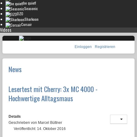
be quiet!
Seasonic
EIZO
Sharkoon
Corsair
Videos
Einloggen
Registrieren
News
Lesertest mit Cherry: 3x MC 4000 -
Hochwertige Alltagsmaus
Details
Geschrieben von
Marcel Büttner
Veröffentlicht: 14. Oktober 2016