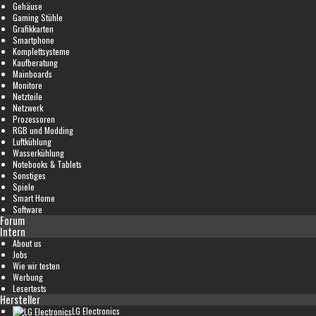
Gehäuse
Gaming Stühle
Grafikkarten
Smartphone
Komplettsysteme
Kaufberatung
Mainboards
Monitore
Netzteile
Netzwerk
Prozessoren
RGB und Modding
Luftkühlung
Wasserkühlung
Notebooks & Tablets
Sonstiges
Spiele
Smart Home
Software
Forum
Intern
About us
Jobs
Wie wir testen
Werbung
Lesertests
Hersteller
LG Electronics