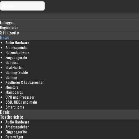
Einloggen
Registrieren
Startseite
News
Audio Hardware
Arbeitsspeicher
Balkonkraftwerk
Eingabegeräte
Gehäuse
Grafikkarten
Gaming-Stühle
Gaming
Kopfhörer & Lautsprecher
Monitore
Mainboards
CPU und Prozessor
SSD, HDDs und mehr
Smart Home
Deals
Testberichte
Audio Hardware
Arbeitsspeicher
Eingabegeräte
Datenträger