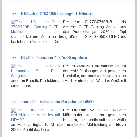
Test: LG UltraGear 27GX790B - Gaming-OLED-Monitor
Der neue
LG 27GX790B-B
ist ein
weiterer OLED Gaming-Monitor aus
dem Produktionsjahr 2026 und fügt
sich als kleinere Adaption des größeren LG 39GX950B OLED ins
bestehende Portfolio ein. Die...
Test: ECOVACS Ultramarine P1 - Pool-Saugroboter
Der
ECOVACS Ultramarine P1
ist
der erste Poolsauger vom genannten
Hersteller, der bereits mit zahlreichen
anderen Robotic-Produkten am Markt vertreten ist. Wie das Gerät mit
einem Preis...
Test: Dreame A2 - weiterhin der Mercedes mit LiDAR?
Der
Dreame A2
ist ein weiterer
Mähroboter aus dem genannten
Konzern, der bereits seit einer Weile
am Markt verfügbar ist. Mit einer nominellen Mähleistung von bis zu
3000 m² geht das Gerät...