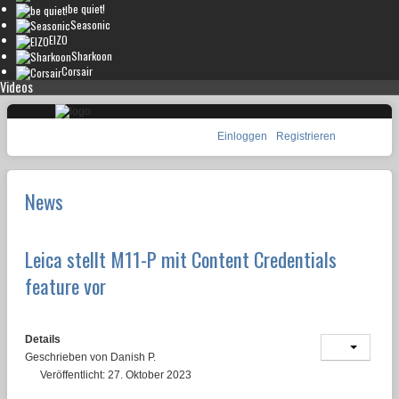
be quiet!
Seasonic
EIZO
Sharkoon
Corsair
Videos
Einloggen
Registrieren
News
Leica stellt M11-P mit Content Credentials
feature vor
Details
Geschrieben von
Danish P.
Veröffentlicht: 27. Oktober 2023