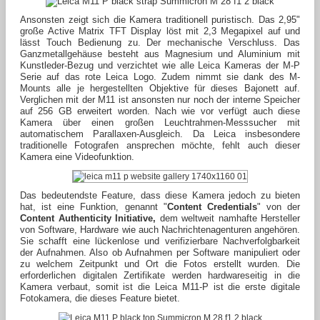
Ansonsten zeigt sich die Kamera traditionell puristisch. Das 2,95"
große Active Matrix TFT Display löst mit 2,3 Megapixel auf und
lässt Touch Bedienung zu. Der mechanische Verschluss. Das
Ganzmetallgehäuse besteht aus Magnesium und Aluminium mit
Kunstleder-Bezug und verzichtet wie alle Leica Kameras der M-P
Serie auf das rote Leica Logo. Zudem nimmt sie dank des M-
Mounts alle je hergestellten Objektive für dieses Bajonett auf.
Verglichen mit der M11 ist ansonsten nur noch der interne Speicher
auf 256 GB erweitert worden. Nach wie vor verfügt auch diese
Kamera über einen großen Leuchtrahmen-Messsucher mit
automatischem Parallaxen-Ausgleich.
Da Leica insbesondere
traditionelle Fotografen ansprechen möchte, fehlt auch dieser
Kamera eine Videofunktion.
Das bedeutendste Feature, dass diese Kamera jedoch zu bieten
hat, ist eine Funktion, genannt "
Content Credentials
" von der
Content Authenticity Initiative,
dem weltweit namhafte Hersteller
von Software, Hardware wie auch Nachrichtenagenturen angehören.
Sie schafft eine lückenlose und verifizierbare Nachverfolgbarkeit
der Aufnahmen. Also ob Aufnahmen per Software manipuliert oder
zu welchem Zeitpunkt und Ort die Fotos erstellt wurden. Die
erforderlichen digitalen Zertifikate werden hardwareseitig in die
Kamera verbaut, somit ist die Leica M11-P ist die erste digitale
Fotokamera, die dieses Feature bietet.