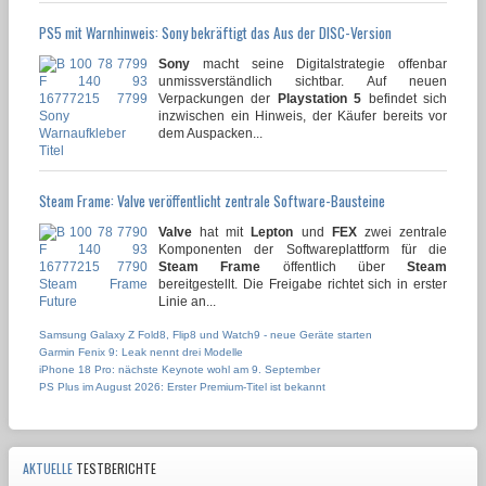
PS5 mit Warnhinweis: Sony bekräftigt das Aus der DISC-Version
Sony
macht seine Digitalstrategie offenbar
unmissverständlich sichtbar. Auf neuen
Verpackungen der
Playstation 5
befindet sich
inzwischen ein Hinweis, der Käufer bereits vor
dem Auspacken...
Steam Frame: Valve veröffentlicht zentrale Software-Bausteine
Valve
hat mit
Lepton
und
FEX
zwei zentrale
Komponenten der Softwareplattform für die
Steam Frame
öffentlich über
Steam
bereitgestellt. Die Freigabe richtet sich in erster
Linie an...
Samsung Galaxy Z Fold8, Flip8 und Watch9 - neue Geräte starten
Garmin Fenix 9: Leak nennt drei Modelle
iPhone 18 Pro: nächste Keynote wohl am 9. September
PS Plus im August 2026: Erster Premium-Titel ist bekannt
AKTUELLE
TESTBERICHTE