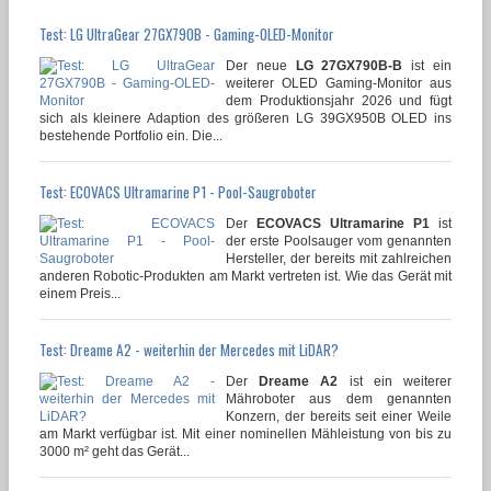
Test: LG UltraGear 27GX790B - Gaming-OLED-Monitor
Der neue
LG 27GX790B-B
ist ein
weiterer OLED Gaming-Monitor aus
dem Produktionsjahr 2026 und fügt
sich als kleinere Adaption des größeren LG 39GX950B OLED ins
bestehende Portfolio ein. Die...
Test: ECOVACS Ultramarine P1 - Pool-Saugroboter
Der
ECOVACS Ultramarine P1
ist
der erste Poolsauger vom genannten
Hersteller, der bereits mit zahlreichen
anderen Robotic-Produkten am Markt vertreten ist. Wie das Gerät mit
einem Preis...
Test: Dreame A2 - weiterhin der Mercedes mit LiDAR?
Der
Dreame A2
ist ein weiterer
Mähroboter aus dem genannten
Konzern, der bereits seit einer Weile
am Markt verfügbar ist. Mit einer nominellen Mähleistung von bis zu
3000 m² geht das Gerät...