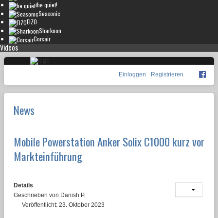
be quiet!
Seasonic
EIZO
Sharkoon
Corsair
Videos
Einloggen
Registrieren
News
Mobile Powerstation Anker Solix C1000 kurz vor
Markteinführung
Details
Geschrieben von
Danish P.
Veröffentlicht: 23. Oktober 2023