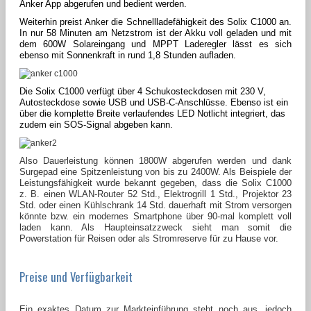
Anker App abgerufen und bedient werden.
Weiterhin preist Anker die Schnellladefähigkeit des Solix C1000 an.
In nur 58 Minuten am Netzstrom ist der Akku voll geladen und mit
dem 600W Solareingang und MPPT Laderegler lässt es sich
ebenso mit Sonnenkraft in rund 1,8 Stunden aufladen.
Die Solix C1000 verfügt über 4 Schukosteckdosen mit 230 V,
Autosteckdose sowie USB und USB-C-Anschlüsse. Ebenso ist ein
über die komplette Breite verlaufendes LED Notlicht integriert, das
zudem ein SOS-Signal abgeben kann.
Also Dauerleistung können 1800W abgerufen werden und dank
Surgepad eine Spitzenleistung von bis zu 2400W. Als Beispiele der
Leistungsfähigkeit wurde bekannt gegeben, dass die Solix C1000
z. B. einen WLAN-Router 52 Std., Elektrogrill 1 Std., Projektor 23
Std. oder einen Kühlschrank 14 Std. dauerhaft mit Strom versorgen
könnte bzw. ein modernes Smartphone über 90-mal komplett voll
laden kann. Als Haupteinsatzzweck sieht man somit die
Powerstation für Reisen oder als Stromreserve für zu Hause vor.
Preise und Verfügbarkeit
Ein exaktes Datum zur Markteinführung steht noch aus, jedoch