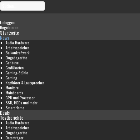
Einloggen
Registrieren
Startseite
News
Audio Hardware
Arbeitsspeicher
Balkonkraftwerk
Eingabegeräte
Gehäuse
Grafikkarten
Gaming-Stühle
Gaming
Kopfhörer & Lautsprecher
Monitore
Mainboards
CPU und Prozessor
SSD, HDDs und mehr
Smart Home
Deals
Testberichte
Audio Hardware
Arbeitsspeicher
Eingabegeräte
Datenträger