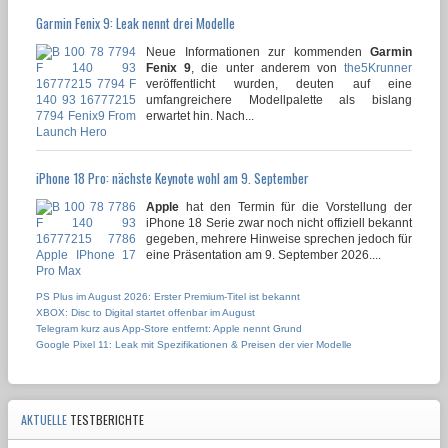
Garmin Fenix 9: Leak nennt drei Modelle
Neue Informationen zur kommenden
Garmin
Fenix 9
, die unter anderem von
the5Krunner
veröffentlicht wurden, deuten auf eine
umfangreichere Modellpalette als bislang
erwartet hin. Nach...
iPhone 18 Pro: nächste Keynote wohl am 9. September
Apple
hat den Termin für die Vorstellung der
iPhone 18 Serie zwar noch nicht offiziell bekannt
gegeben, mehrere Hinweise sprechen jedoch für
eine Präsentation am 9. September 2026....
PS Plus im August 2026: Erster Premium-Titel ist bekannt
XBOX: Disc to Digital startet offenbar im August
Telegram kurz aus App-Store entfernt: Apple nennt Grund
Google Pixel 11: Leak mit Spezifikationen & Preisen der vier Modelle
AKTUELLE
TESTBERICHTE