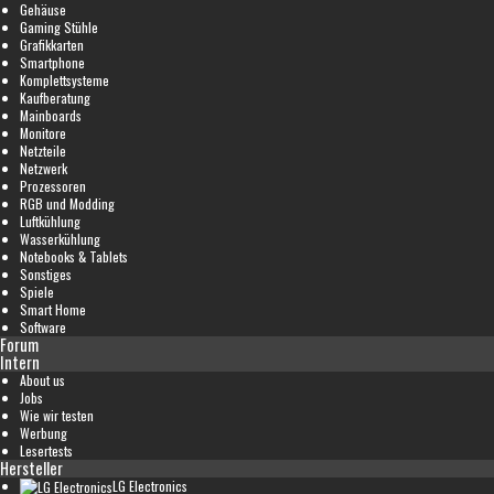
Gehäuse
Gaming Stühle
Grafikkarten
Smartphone
Komplettsysteme
Kaufberatung
Mainboards
Monitore
Netzteile
Netzwerk
Prozessoren
RGB und Modding
Luftkühlung
Wasserkühlung
Notebooks & Tablets
Sonstiges
Spiele
Smart Home
Software
Forum
Intern
About us
Jobs
Wie wir testen
Werbung
Lesertests
Hersteller
LG Electronics