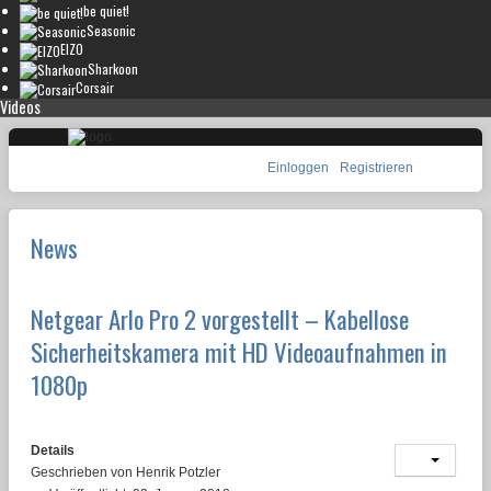
be quiet!
Seasonic
EIZO
Sharkoon
Corsair
Videos
Einloggen
Registrieren
News
Netgear Arlo Pro 2 vorgestellt – Kabellose
Sicherheitskamera mit HD Videoaufnahmen in
1080p
Details
Geschrieben von
Henrik Potzler