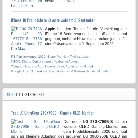
erwartet hin. Nach...
iPhone 18 Pro: nächste Keynote wohl am 9. September
Apple
hat den Termin für die Vorstellung der
iPhone 18 Serie zwar noch nicht offiziell bekannt
gegeben, mehrere Hinweise sprechen jedoch für
eine Präsentation am 9. September 2026....
PS Plus im August 2026: Erster Premium-Titel ist bekannt
XBOX: Disc to Digital startet offenbar im August
Telegram kurz aus App-Store entfernt: Apple nennt Grund
Google Pixel 11: Leak mit Spezifikationen & Preisen der vier Modelle
AKTUELLE
TESTBERICHTE
Test: LG UltraGear 27GX790B - Gaming-OLED-Monitor
Der neue
LG 27GX790B-B
ist ein
weiterer OLED Gaming-Monitor aus
dem Produktionsjahr 2026 und fügt
sich als kleinere Adaption des größeren LG 39GX950B OLED ins