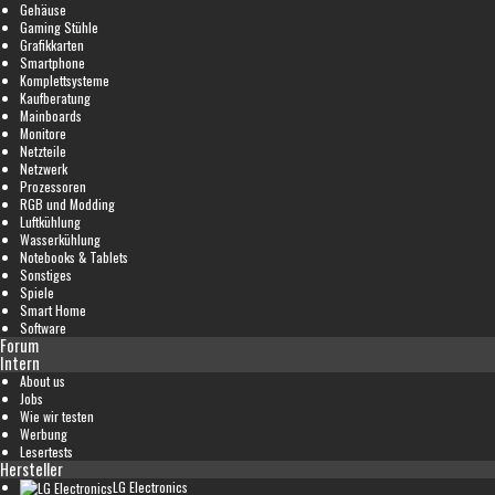
Gehäuse
Gaming Stühle
Grafikkarten
Smartphone
Komplettsysteme
Kaufberatung
Mainboards
Monitore
Netzteile
Netzwerk
Prozessoren
RGB und Modding
Luftkühlung
Wasserkühlung
Notebooks & Tablets
Sonstiges
Spiele
Smart Home
Software
Forum
Intern
About us
Jobs
Wie wir testen
Werbung
Lesertests
Hersteller
LG Electronics