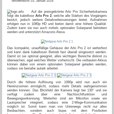
Veröffentlicht: 03. Januar 2018
Auf die preisgekrönte Arlo Pro Sicherheitskamera
folgt die kabellose
Arlo Pro 2
, welche alle Stärken des Vorgängers
besitzt, jedoch weitere Detailverbesserungen bietet. Aufnahmen
erfolgen nun in 1080p HD und bieten damit eine höhere Qualität.
Zudem kann sie nun auch mittels optionalen Solarpanel betrieben
werden und unterstützt Amazons Alexa.
Das kompakte, unauffällige Gehäuse der Arlo Pro 2 ist wetterfest
und kann dank kabellosen Betrieb fast überall eingesetzt werden.
Damit ist sie optimal geeignet, alles wichtigen Bereiche diskret zu
überwachen, egal welches Wetter vorherrscht. Die verbauten Akkus
können dabei von einem optionalen Solarpanel geladen werden,
sodass sie beinahe autark arbeitet.
Durch die höhere Auflösung von 1080p wird nun auch ein
Hereinzoomen ermöglicht, sodass mehr Details wahrgenommen
werden können. Das Blickfeld der Kamera liegt bei 130° und sie
verfügt zudem über eine Nachtsichtfunktion und
Bewegungserkennung. Weiterhin sind ein Mikrofon sowie ein
Lautsprecher integriert, sodass eine 2-Wege-Kommunikation
möglich ist. Somit kann man von Unterwegs nicht nur alles
Beobachten, sondern auch bspw. mit dem Postboten