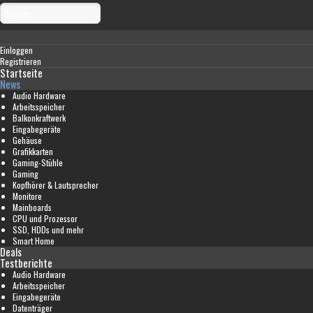
Einloggen
Registrieren
Startseite
News
Audio Hardware
Arbeitsspeicher
Balkonkraftwerk
Eingabegeräte
Gehäuse
Grafikkarten
Gaming-Stühle
Gaming
Kopfhörer & Lautsprecher
Monitore
Mainboards
CPU und Prozessor
SSD, HDDs und mehr
Smart Home
Deals
Testberichte
Audio Hardware
Arbeitsspeicher
Eingabegeräte
Datenträger