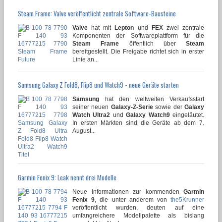
Steam Frame: Valve veröffentlicht zentrale Software-Bausteine
Valve
hat mit
Lepton
und
FEX
zwei zentrale
Komponenten der Softwareplattform für die
Steam Frame
öffentlich über
Steam
bereitgestellt. Die Freigabe richtet sich in erster
Linie an...
Samsung Galaxy Z Fold8, Flip8 und Watch9 - neue Geräte starten
Samsung
hat den weltweiten Verkaufsstart
seiner neuen
Galaxy-Z-Serie
sowie der
Galaxy
Watch Ultra2
und
Galaxy Watch9
eingeläutet.
In ersten Märkten sind die Geräte ab dem 7.
August...
Garmin Fenix 9: Leak nennt drei Modelle
Neue Informationen zur kommenden
Garmin
Fenix 9
, die unter anderem von
the5Krunner
veröffentlicht wurden, deuten auf eine
umfangreichere Modellpalette als bislang