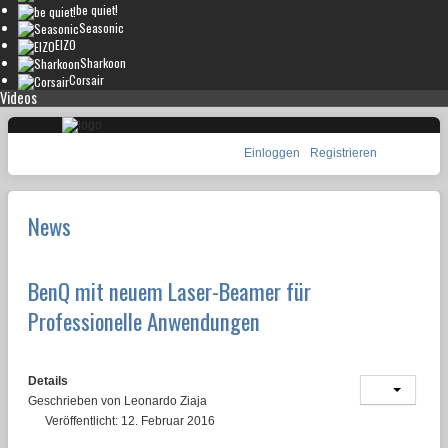
be quiet!
Seasonic
EIZO
Sharkoon
Corsair
Videos
Einloggen
Registrieren
News
BenQ mit neuem Laser-Beamer für
Professionelle Anwendungen
Details
Geschrieben von
Leonardo Ziaja
Veröffentlicht: 12. Februar 2016