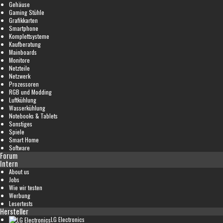
Gehäuse
Gaming Stühle
Grafikkarten
Smartphone
Komplettsysteme
Kaufberatung
Mainboards
Monitore
Netzteile
Netzwerk
Prozessoren
RGB und Modding
Luftkühlung
Wasserkühlung
Notebooks & Tablets
Sonstiges
Spiele
Smart Home
Software
Forum
Intern
About us
Jobs
Wie wir testen
Werbung
Lesertests
Hersteller
LG Electronics