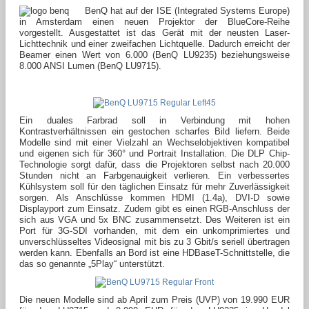
BenQ hat auf der ISE (Integrated Systems Europe)
in Amsterdam einen neuen Projektor der BlueCore-Reihe
vorgestellt. Ausgestattet ist das Gerät mit der neusten Laser-
Lichttechnik und einer zweifachen Lichtquelle. Dadurch erreicht der
Beamer einen Wert von 6.000 (BenQ LU9235) beziehungsweise
8.000 ANSI Lumen (BenQ LU9715).
Ein duales Farbrad soll in Verbindung mit hohen
Kontrastverhältnissen ein gestochen scharfes Bild liefern. Beide
Modelle sind mit einer Vielzahl an Wechselobjektiven kompatibel
und eigenen sich für 360° und Portrait Installation. Die DLP Chip-
Technologie sorgt dafür, dass die Projektoren selbst nach 20.000
Stunden nicht an Farbgenauigkeit verlieren. Ein verbessertes
Kühlsystem soll für den täglichen Einsatz für mehr Zuverlässigkeit
sorgen. Als Anschlüsse kommen HDMI (1.4a), DVI-D sowie
Displayport zum Einsatz. Zudem gibt es einen RGB-Anschluss der
sich aus VGA und 5x BNC zusammensetzt. Des Weiteren ist ein
Port für 3G-SDI vorhanden, mit dem ein unkomprimiertes und
unverschlüsseltes Videosignal mit bis zu 3 Gbit/s seriell übertragen
werden kann. Ebenfalls an Bord ist eine HDBaseT-Schnittstelle, die
das so genannte „5Play“ unterstützt.
Die neuen Modelle sind ab April zum Preis (UVP) von 19.990 EUR