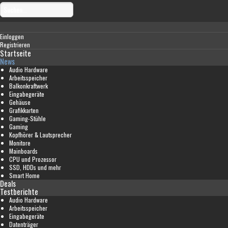
Einloggen
Registrieren
Startseite
News
Audio Hardware
Arbeitsspeicher
Balkonkraftwerk
Eingabegeräte
Gehäuse
Grafikkarten
Gaming-Stühle
Gaming
Kopfhörer & Lautsprecher
Monitore
Mainboards
CPU und Prozessor
SSD, HDDs und mehr
Smart Home
Deals
Testberichte
Audio Hardware
Arbeitsspeicher
Eingabegeräte
Datenträger