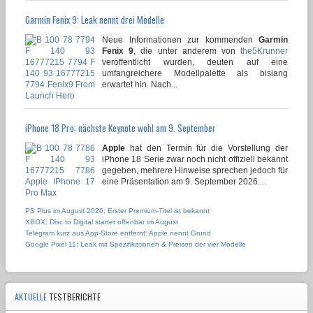
Garmin Fenix 9: Leak nennt drei Modelle
Neue Informationen zur kommenden
Garmin
Fenix 9
, die unter anderem von
the5Krunner
veröffentlicht wurden, deuten auf eine
umfangreichere Modellpalette als bislang
erwartet hin. Nach...
iPhone 18 Pro: nächste Keynote wohl am 9. September
Apple
hat den Termin für die Vorstellung der
iPhone 18 Serie zwar noch nicht offiziell bekannt
gegeben, mehrere Hinweise sprechen jedoch für
eine Präsentation am 9. September 2026....
PS Plus im August 2026: Erster Premium-Titel ist bekannt
XBOX: Disc to Digital startet offenbar im August
Telegram kurz aus App-Store entfernt: Apple nennt Grund
Google Pixel 11: Leak mit Spezifikationen & Preisen der vier Modelle
AKTUELLE
TESTBERICHTE