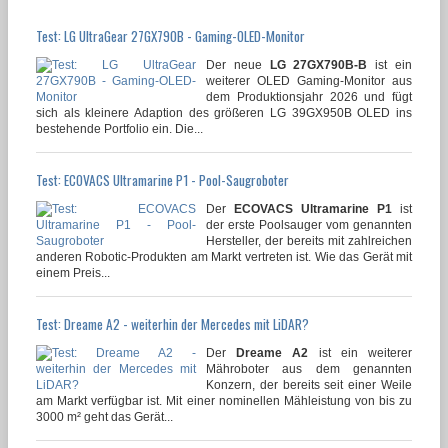
Test: LG UltraGear 27GX790B - Gaming-OLED-Monitor
Der neue
LG 27GX790B-B
ist ein
weiterer OLED Gaming-Monitor aus
dem Produktionsjahr 2026 und fügt
sich als kleinere Adaption des größeren LG 39GX950B OLED ins
bestehende Portfolio ein. Die...
Test: ECOVACS Ultramarine P1 - Pool-Saugroboter
Der
ECOVACS Ultramarine P1
ist
der erste Poolsauger vom genannten
Hersteller, der bereits mit zahlreichen
anderen Robotic-Produkten am Markt vertreten ist. Wie das Gerät mit
einem Preis...
Test: Dreame A2 - weiterhin der Mercedes mit LiDAR?
Der
Dreame A2
ist ein weiterer
Mähroboter aus dem genannten
Konzern, der bereits seit einer Weile
am Markt verfügbar ist. Mit einer nominellen Mähleistung von bis zu
3000 m² geht das Gerät...