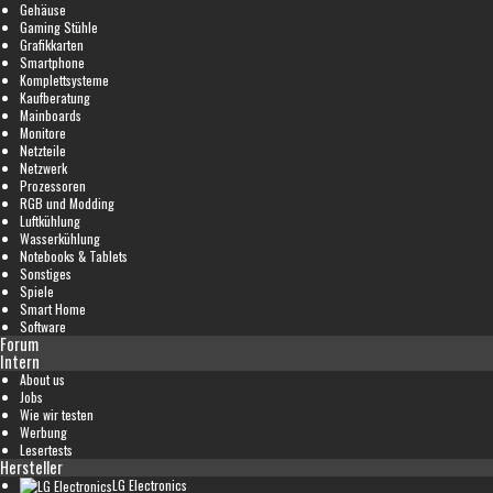
Gehäuse
Gaming Stühle
Grafikkarten
Smartphone
Komplettsysteme
Kaufberatung
Mainboards
Monitore
Netzteile
Netzwerk
Prozessoren
RGB und Modding
Luftkühlung
Wasserkühlung
Notebooks & Tablets
Sonstiges
Spiele
Smart Home
Software
Forum
Intern
About us
Jobs
Wie wir testen
Werbung
Lesertests
Hersteller
LG Electronics