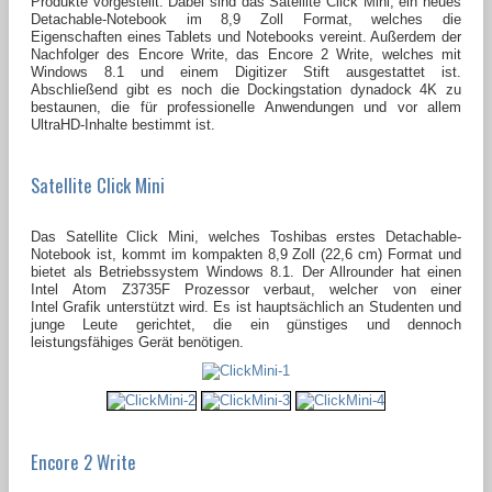
Produkte vorgestellt. Dabei sind das Satellite Click Mini, ein neues
Detachable-Notebook im 8,9 Zoll Format, welches die
Eigenschaften eines Tablets und Notebooks vereint. Außerdem der
Nachfolger des Encore Write, das Encore 2 Write, welches mit
Windows 8.1 und einem Digitizer Stift ausgestattet ist.
Abschließend gibt es noch die Dockingstation dynadock 4K zu
bestaunen, die für professionelle Anwendungen und vor allem
UltraHD-Inhalte bestimmt ist.
Satellite Click Mini
Das Satellite Click Mini, welches Toshibas erstes Detachable-
Notebook ist, kommt im kompakten 8,9 Zoll (22,6 cm) Format und
bietet als Betriebssystem Windows 8.1. Der Allrounder hat einen
Intel Atom Z3735F Prozessor verbaut, welcher von einer
Intel Grafik unterstützt wird. Es ist hauptsächlich an Studenten und
junge Leute gerichtet, die ein günstiges und dennoch
leistungsfähiges Gerät benötigen.
Encore 2 Write