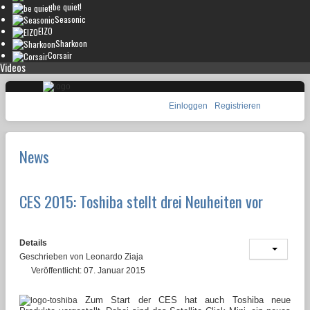
be quiet!
Seasonic
EIZO
Sharkoon
Corsair
Videos
Einloggen
Registrieren
News
CES 2015: Toshiba stellt drei Neuheiten vor
Details
Geschrieben von
Leonardo Ziaja
Veröffentlicht: 07. Januar 2015
Zum Start der CES hat auch Toshiba neue