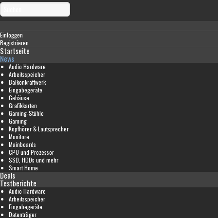
Einloggen
Registrieren
Startseite
News
Audio Hardware
Arbeitsspeicher
Balkonkraftwerk
Eingabegeräte
Gehäuse
Grafikkarten
Gaming-Stühle
Gaming
Kopfhörer & Lautsprecher
Monitore
Mainboards
CPU und Prozessor
SSD, HDDs und mehr
Smart Home
Deals
Testberichte
Audio Hardware
Arbeitsspeicher
Eingabegeräte
Datenträger