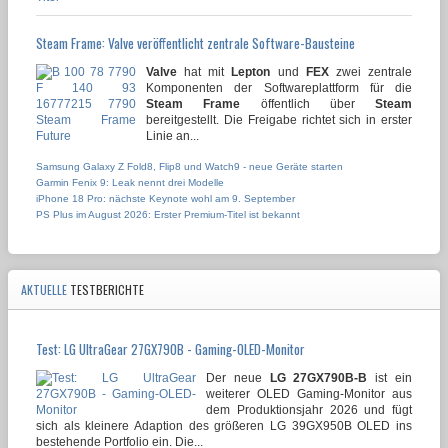
Steam Frame: Valve veröffentlicht zentrale Software-Bausteine
Valve
hat mit
Lepton
und
FEX
zwei zentrale
Komponenten der Softwareplattform für die
Steam Frame
öffentlich über
Steam
bereitgestellt. Die Freigabe richtet sich in erster
Linie an...
Samsung Galaxy Z Fold8, Flip8 und Watch9 - neue Geräte starten
Garmin Fenix 9: Leak nennt drei Modelle
iPhone 18 Pro: nächste Keynote wohl am 9. September
PS Plus im August 2026: Erster Premium-Titel ist bekannt
AKTUELLE
TESTBERICHTE
Test: LG UltraGear 27GX790B - Gaming-OLED-Monitor
Der neue
LG 27GX790B-B
ist ein
weiterer OLED Gaming-Monitor aus
dem Produktionsjahr 2026 und fügt
sich als kleinere Adaption des größeren LG 39GX950B OLED ins
bestehende Portfolio ein. Die...