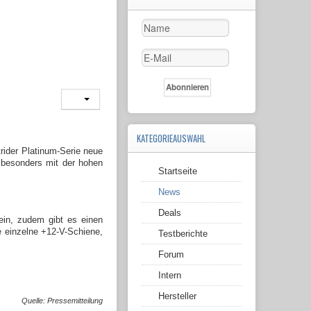
KATEGORIEAUSWAHL
trider Platinum-Serie neue
e besonders mit der hohen
Startseite
News
Deals
sein, zudem gibt es einen
ke einzelne +12-V-Schiene,
Testberichte
Forum
Intern
Hersteller
Quelle: Pressemitteilung