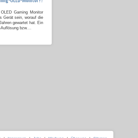
OLED Gaming Monitor
s Gerät sein, worauf die
ahren gewartet hat. Ein
-Auflösung bzw....