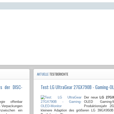
AKTUELLE
TESTBERICHTE
us der DISC-
Test: LG UltraGear 27GX790B - Gaming-O
Der neue
LG 27GX
gie offenbar
OLED Gaming-
en Verpackungen
Produktionsjahr 2
nzwischen ein
kleinere Adaption des größeren LG 39GX950