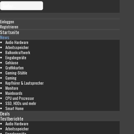
Einloggen
Registrieren
Startseite
News
Audio Hardware
Arbeitsspeicher
Balkonkraftwerk
Eingabegeräte
Gehäuse
Grafikkarten
Gaming-Stühle
Gaming
Kopfhörer & Lautsprecher
Monitore
Mainboards
CPU und Prozessor
SSD, HDDs und mehr
Smart Home
Deals
Testberichte
Audio Hardware
Arbeitsspeicher
Eingabegeräte