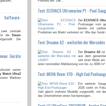
spacken...
Portfolio ein. Die...
Test: ECOVACS Ultramarine P1 - Pool-Sau
e Software-
Der
ECOVACS Ultr
Poolsauger vom gen
bereits mit zahlre
wei zentrale
Produkten am Markt vertreten ist. Wie das Gerät 
 für die
Steam
tgestellt. Die
Test: Dreame A2 - weiterhin der Mercedes
Der
Dreame A2
ist
 neue Geräte
aus dem genannten
seit einer Weile am 
einer nominellen Mähleistung von bis zu 3000 m² 
fsstart seiner
Test: MOVA Rover X10 - High End Poolsaug
 Watch Ultra2
ersten Märkten
Ein weiterer Saug
2026 steht im Fok
Jahr gleich mehrere Modelle vorgestellt, mit 
das Unternehmen einen hochpreisigen...
Test: LG UltraGear 39GX950B - bester Ga