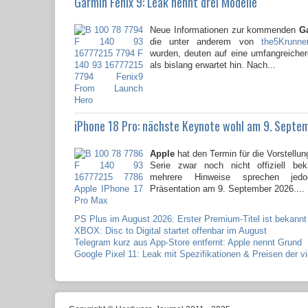
Garmin Fenix 9: Leak nennt drei Modelle
Neue Informationen zur kommenden
G
die unter anderem von
the5Krunne
wurden, deuten auf eine umfangreicher
als bislang erwartet hin. Nach...
iPhone 18 Pro: nächste Keynote wohl am 9. Septe
Apple
hat den Termin für die Vorstellun
Serie zwar noch nicht offiziell be
mehrere Hinweise sprechen jed
Präsentation am 9. September 2026....
PS Plus im August 2026: Erster Premium-Titel ist bekannt
XBOX: Disc to Digital startet offenbar im August
Telegram kurz aus App-Store entfernt: Apple nennt Grund
Google Pixel 11: Leak mit Spezifikationen & Preisen der v