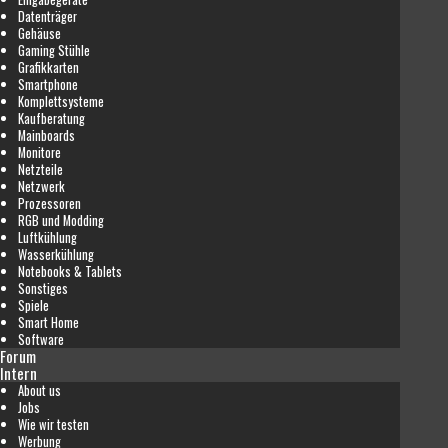
Datenträger
Gehäuse
Gaming Stühle
Grafikkarten
Smartphone
Komplettsysteme
Kaufberatung
Mainboards
Monitore
Netzteile
Netzwerk
Prozessoren
RGB und Modding
Luftkühlung
Wasserkühlung
Notebooks & Tablets
Sonstiges
Spiele
Smart Home
Software
Forum
Intern
About us
Jobs
Wie wir testen
Werbung