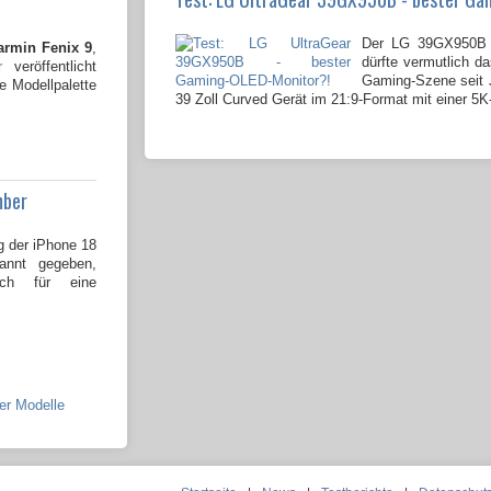
Der LG 39GX950B 
armin Fenix 9
,
dürfte vermutlich da
r
veröffentlicht
Gaming-Szene seit J
e Modellpalette
39 Zoll Curved Gerät im 21:9-Format mit einer 5K
mber
g der iPhone 18
kannt gegeben,
och für eine
ier Modelle