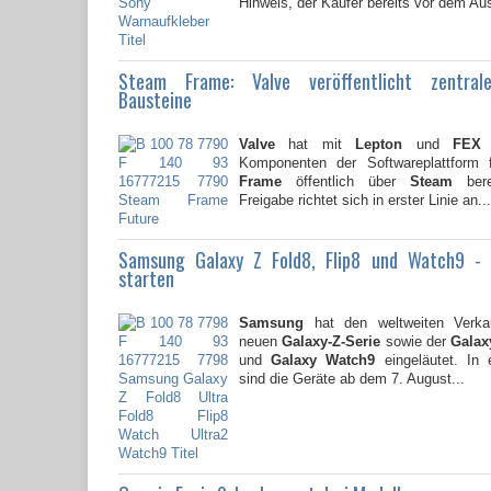
Hinweis, der Käufer bereits vor dem Au
Steam Frame: Valve veröffentlicht zentral
Bausteine
Valve
hat mit
Lepton
und
FEX
z
Komponenten der Softwareplattform
Frame
öffentlich über
Steam
berei
Freigabe richtet sich in erster Linie an...
Samsung Galaxy Z Fold8, Flip8 und Watch9 -
starten
Samsung
hat den weltweiten Verkau
neuen
Galaxy-Z-Serie
sowie der
Galaxy
und
Galaxy Watch9
eingeläutet. In 
sind die Geräte ab dem 7. August...