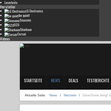
Lesertests
Hersteller
LG Electronics
be quiet!
Seasonic
EIZO
Sharkoon
Corsair
Videos
STARTSEITE
NEWS
DEALS
TESTBERICHTE
Aktuelle Seite:
News
/
Netzteile
/
SilverStone bringt S