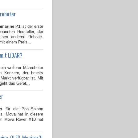
groboter
amarine P1
ist der erste
annten Hersteller, der
ichen anderen Robotic-
mit einem Preis...
 mit LiDAR?
 ein weiterer Mähroboter
 Konzern, der bereits
Markt verfügbar ist. Mit
geht das Gerät...
er
er für die Pool-Saison
us. Mova hat in diesem
dem Mova Rover X10 hat
ming-OLED-Monitor?!