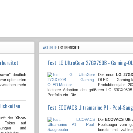
AKTUELLE
TESTBERICHTE
rbereitet
Test: LG UltraGear 27GX790B - Gaming-O
Frame"
deutlich
Der neue
LG 27GX
ame
optimierten
OLED Gaming-
nzwischen mehr
Produktionsjahr 2
kleinere Adaption des größeren LG 39GX950
Portfolio ein. Die...
lichkeiten
Test: ECOVACS Ultramarine P1 - Pool-Sau
unft der
Xbox-
Der
ECOVACS Ultr
n Fokus auf
Poolsauger vom gen
lichungen und
bereits mit zahlre