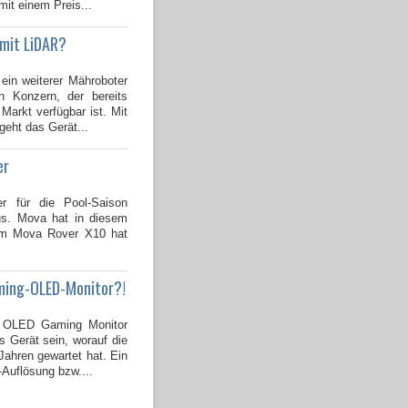
mit einem Preis...
 mit LiDAR?
 ein weiterer Mähroboter
 Konzern, der bereits
Markt verfügbar ist. Mit
geht das Gerät...
er
er für die Pool-Saison
us. Mova hat in diesem
dem Mova Rover X10 hat
ming-OLED-Monitor?!
OLED Gaming Monitor
s Gerät sein, worauf die
ahren gewartet hat. Ein
-Auflösung bzw....