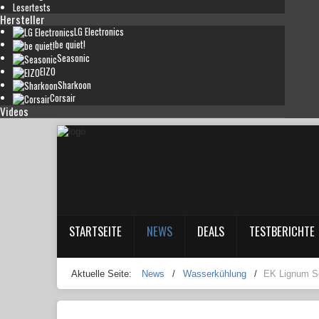
Lesertests
Hersteller
LG Electronics
be quiet!
Seasonic
EIZO
Sharkoon
Corsair
Videos
STARTSEITE
NEWS
DEALS
TESTBERICHTE
Aktuelle Seite:
News
/
Wasserkühlung
/
EK Lignum S