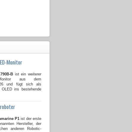
LED-Monitor
790B-B
ist ein weiterer
Monitor aus dem
026 und fügt sich als
B OLED ins bestehende
groboter
amarine P1
ist der erste
annten Hersteller, der
ichen anderen Robotic-