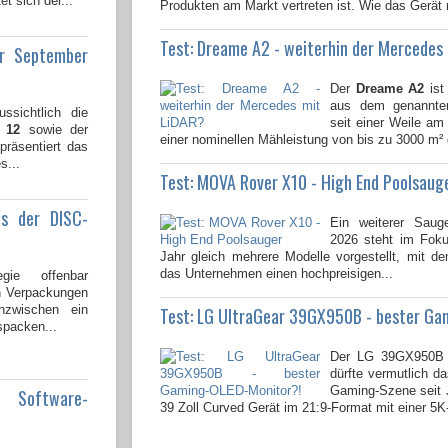
t sich der...
Produkten am Markt vertreten ist. Wie das Gerät 
Test: Dreame A2 - weiterhin der Mercedes
ür September
Der
Dreame A2
ist
aus dem genannten
ssichtlich die
seit einer Weile am 
 12
sowie der
einer nominellen Mähleistung von bis zu 3000 m² 
 präsentiert das
s...
Test: MOVA Rover X10 - High End Poolsaug
us der DISC-
Ein weiterer Saug
2026 steht im Fok
Jahr gleich mehrere Modelle vorgestellt, mit 
das Unternehmen einen hochpreisigen...
gie offenbar
en Verpackungen
nzwischen ein
Test: LG UltraGear 39GX950B - bester Ga
spacken...
Der LG 39GX950B 
dürfte vermutlich da
Gaming-Szene seit J
e Software-
39 Zoll Curved Gerät im 21:9-Format mit einer 5K