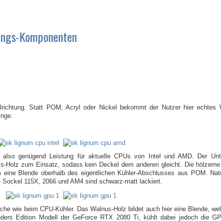
lungs-Komponenten
richtung. Statt POM, Acryl oder Nickel bekommt der Nutzer hier echtes 
inge.
t also genügend Leistung für aktuelle CPUs von Intel und AMD. Der Un
ss-Holz zum Einsatz, sodass kein Deckel dem anderen gleicht. Die hölzer
um eine Blende oberhalb des eigentlichen Kühler-Abschlusses aus POM. Nat
ie Sockel 115X, 2066 und AM4 sind schwarz-matt lackiert.
he wie beim CPU-Kühler. Das Walnus-Holz bildet auch hier eine Blende, we
Founders Edition Modell der GeForce RTX 2080 Ti, kühlt dabei jedoch die