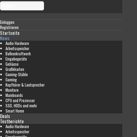
Einloggen
Registrieren
Startseite
News
Audio Hardware
Arbeitsspeicher
Balkonkraftwerk
Eingabegeräte
Gehäuse
Grafikkarten
Gaming-Stühle
Gaming
Kopfhörer & Lautsprecher
Monitore
Mainboards
CPU und Prozessor
SSD, HDDs und mehr
Smart Home
Deals
Testberichte
Audio Hardware
Arbeitsspeicher
Eingabegeräte