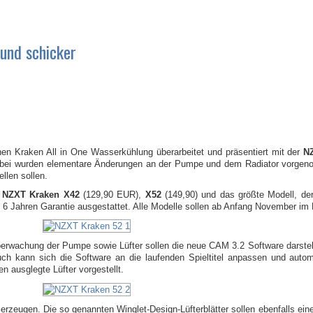
und schicker
chen Kraken All in One Wasserkühlung überarbeitet und präsentiert mit der
N
abei wurden elementare Änderungen an der Pumpe und dem Radiator vorgeno
llen sollen.
r
NZXT Kraken X42
(129,90 EUR),
X52
(149,90) und das größte Modell, de
6 Jahren Garantie ausgestattet. Alle Modelle sollen ab Anfang November im 
rwachung der Pumpe sowie Lüfter sollen die neue CAM 3.2 Software darstelle
uch kann sich die Software an die laufenden Spieltitel anpassen und autom
n ausglegte Lüfter vorgestellt.
erzeugen. Die so genannten Winglet-Design-Lüfterblätter sollen ebenfalls ein