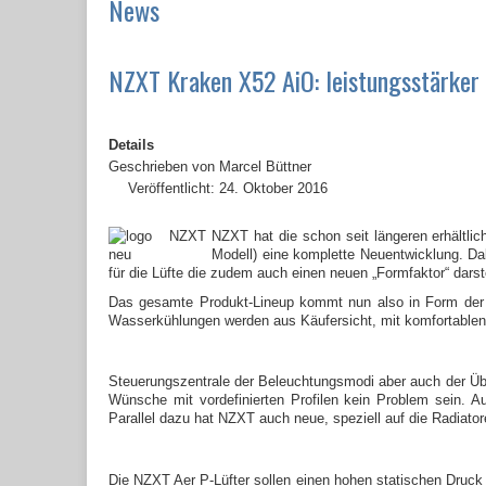
News
NZXT Kraken X52 AiO: leistungsstärker 
Details
Geschrieben von
Marcel Büttner
Veröffentlicht: 24. Oktober 2016
NZXT hat die schon seit längeren erhältli
Modell) eine komplette Neuentwicklung. D
für die Lüfte die zudem auch einen neuen „Formfaktor“ darste
Das gesamte Produkt-Lineup kommt nun also in Form de
Wasserkühlungen werden aus Käufersicht, mit komfortablen 
Steuerungszentrale der Beleuchtungsmodi aber auch der Übe
Wünsche mit vordefinierten Profilen kein Problem sein. A
Parallel dazu hat NZXT auch neue, speziell auf die Radiatore
Die NZXT Aer P-Lüfter sollen einen hohen statischen Druck 