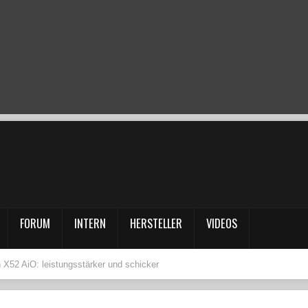
FORUM
INTERN
HERSTELLER
VIDEOS
X52 AiO: leistungsstärker und schicker