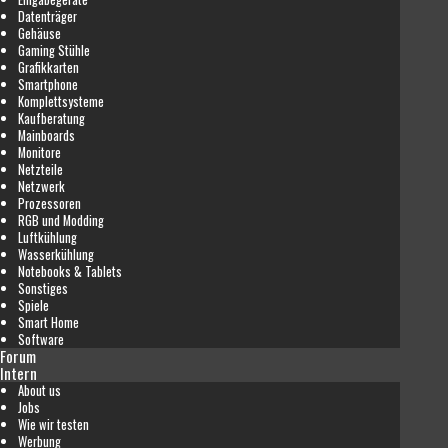
Datenträger
Gehäuse
Gaming Stühle
Grafikkarten
Smartphone
Komplettsysteme
Kaufberatung
Mainboards
Monitore
Netzteile
Netzwerk
Prozessoren
RGB und Modding
Luftkühlung
Wasserkühlung
Notebooks & Tablets
Sonstiges
Spiele
Smart Home
Software
Forum
Intern
About us
Jobs
Wie wir testen
Werbung