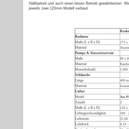
Haltbarkeit und auch einen leisen Betrieb gewährleisten.
jeweils zwei 120mm Modell verbaut.
Krak
Radiator
Maße (L x B x H)
275 x
Material
Alum
Pumpe & Wasserreservoir
Maße
80 x 
Material
Kupfer
Motordrehzahl
1.000 
Schläuche
Länge
400 
Material
Gummi
Lüfter
Model
Aer P
Anzahl
2
Maße (L x B x H)
120 x
Lüftergeschwindigkeit
500 - 
Luftstrom
31,06 
Luftdruck
0,18 