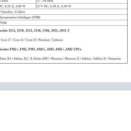
36 dBA
21 - 38 dBA
C, 0,32 A, 3,84 W
12 V DC, 0,38 A, 4,56 W
 Stunden / 6 Jahre
ynamisches Gleitlager (FDB)
 PWM
Socket 1151, 1150, 1155, 1156, 1366, 2011, 2011-3
 Core i7 / Core i5 / Core i3 / Pentium / Celeron
ocket FM2+, FM2, FM1, AM3+, AM3, AM2+, AM2 CPUs
hlon X4 / Athlon X2 / A-Series APU / Phenom / Phenom II / Athlon / Athlon II / Sempron