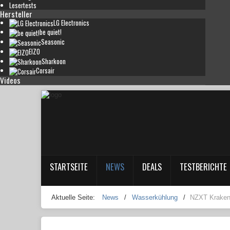
Lesertests
Hersteller
LG Electronics
be quiet!
Seasonic
EIZO
Sharkoon
Corsair
Videos
STARTSEITE
NEWS
DEALS
TESTBERICHTE
Aktuelle Seite:
News
/
Wasserkühlung
/
NZXT Kraken 