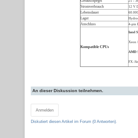
Geräuschpegel
21 - 
Stromverbrauch
12 V D
Lebensdauer
60.000
Lager
Hydrod
Anschluss
4-pin
Intel 
Xeon /
Kompatible CPUs
AMD S
FX /At
An dieser Diskussion teilnehmen.
Anmelden
Diskutiert diesen Artikel im Forum (0 Antworten).