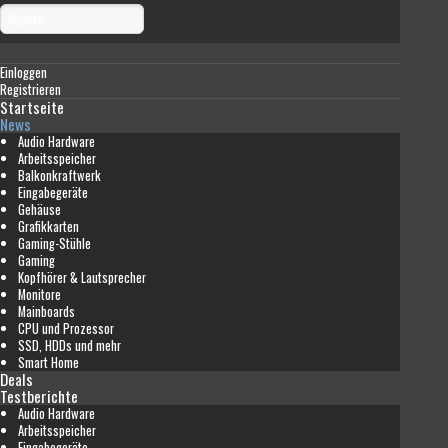
Einloggen
Registrieren
Startseite
News
Audio Hardware
Arbeitsspeicher
Balkonkraftwerk
Eingabegeräte
Gehäuse
Grafikkarten
Gaming-Stühle
Gaming
Kopfhörer & Lautsprecher
Monitore
Mainboards
CPU und Prozessor
SSD, HDDs und mehr
Smart Home
Deals
Testberichte
Audio Hardware
Arbeitsspeicher
Eingabegeräte