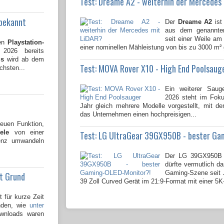
Test: Dreame A2 - weiterhin der Mercedes
 bekannt
Der
Dreame A2
ist
aus dem genannten
seit einer Weile am 
den
Playstation-
einer nominellen Mähleistung von bis zu 3000 m² 
026 bereits
ms
wird ab dem
Test: MOVA Rover X10 - High End Poolsaug
chsten...
Ein weiterer Saug
2026 steht im Fok
Jahr gleich mehrere Modelle vorgestellt, mit 
das Unternehmen einen hochpreisigen...
neuen Funktion,
ele
von einer
Test: LG UltraGear 39GX950B - bester Ga
zenz umwandeln
Der LG 39GX950B 
dürfte vermutlich da
Gaming-Szene seit J
nt Grund
39 Zoll Curved Gerät im 21:9-Format mit einer 5K
 für kurze Zeit
den, wie
unter
wnloads waren