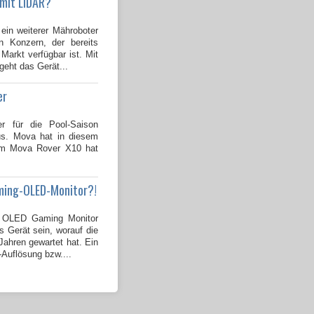
 mit LiDAR?
 ein weiterer Mähroboter
 Konzern, der bereits
Markt verfügbar ist. Mit
geht das Gerät...
er
er für die Pool-Saison
us. Mova hat in diesem
dem Mova Rover X10 hat
ming-OLED-Monitor?!
OLED Gaming Monitor
s Gerät sein, worauf die
ahren gewartet hat. Ein
-Auflösung bzw....