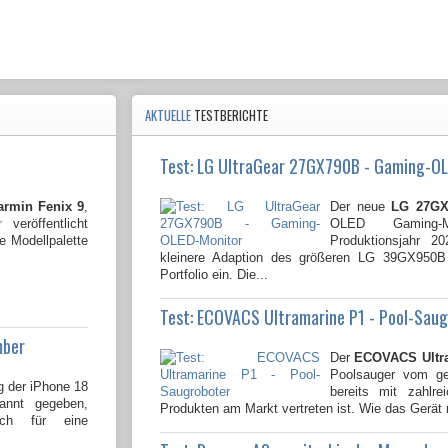
AKTUELLE
TESTBERICHTE
Test: LG UltraGear 27GX790B - Gaming-O
armin Fenix 9
,
Der neue
LG 27GX
r
veröffentlicht
OLED Gaming-
e Modellpalette
Produktionsjahr 2
kleinere Adaption des größeren LG 39GX950
Portfolio ein. Die...
Test: ECOVACS Ultramarine P1 - Pool-Sau
mber
Der
ECOVACS Ultr
Poolsauger vom gen
g der iPhone 18
bereits mit zahlre
kannt gegeben,
Produkten am Markt vertreten ist. Wie das Gerät 
och für eine