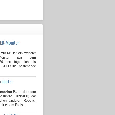
LED-Monitor
790B-B
ist ein weiterer
Monitor aus dem
026 und fügt sich als
B OLED ins bestehende
groboter
amarine P1
ist der erste
annten Hersteller, der
ichen anderen Robotic-
mit einem Preis...