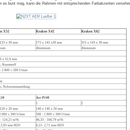
 Wer es bunt mag, kann die Rahmen mit entsprechenden Farbakzenten versehe
en X52
Kraken X42
Kraken X62
 123 x 30 mm
175 x 143 x30 mm
315 x 143 x 30 mm
inum
Aluminum
Aluminum
80 x 52,9 mm
, Kunststoff
- 2.800 ± 300 U/min
mm
, Nylonummantelung
120
Aer P140
1
2
 120 x 26 mm
140 x 140 x 26 mm
2.000 ± 300 U/min
500 - 1.800 ± 300 U/min
– 124,21 m³/h
46,33 - 166,79 m³/h
– 2,93 mm-H2O
0,21- 2,71 mm-H2O