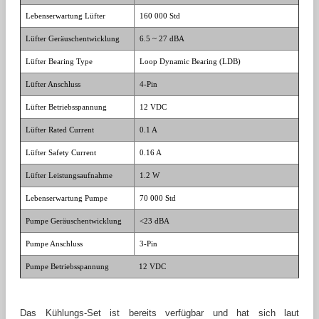
Lebenserwartung Lüfter
160 000 Std
Lüfter Geräuschentwicklung
6.5 ~ 27 dBA
Lüfter Bearing Type
Loop Dynamic Bearing (LDB)
Lüfter Anschluss
4-Pin
Lüfter Betriebsspannung
12 VDC
Lüfter Rated Current
0.1 A
Lüfter Safety Current
0.16 A
Lüfter Leistungsaufnahme
1.2 W
Lebenserwartung Pumpe
70 000 Std
Pumpe Geräuschentwicklung
<23 dBA
Pumpe Anschluss
3-Pin
Pumpe Betriebsspannung
12 VDC
Das Kühlungs-Set ist bereits verfügbar und hat sich laut