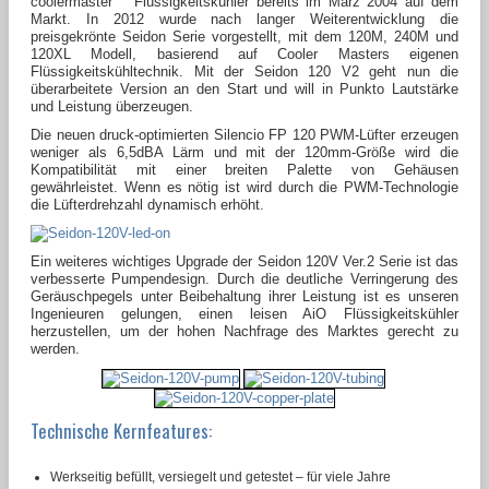
Flüssigkeitskühler bereits im März 2004 auf dem
Markt. In 2012 wurde nach langer Weiterentwicklung die
preisgekrönte Seidon Serie vorgestellt, mit dem 120M, 240M und
120XL Modell, basierend auf Cooler Masters eigenen
Flüssigkeitskühltechnik. Mit der Seidon 120 V2 geht nun die
überarbeitete Version an den Start und will in Punkto Lautstärke
und Leistung überzeugen.
Die neuen druck-optimierten Silencio FP 120 PWM-Lüfter erzeugen
weniger als 6,5dBA Lärm und mit der 120mm-Größe wird die
Kompatibilität mit einer breiten Palette von Gehäusen
gewährleistet. Wenn es nötig ist wird durch die PWM-Technologie
die Lüfterdrehzahl dynamisch erhöht.
Ein weiteres wichtiges Upgrade der Seidon 120V Ver.2 Serie ist das
verbesserte Pumpendesign. Durch die deutliche Verringerung des
Geräuschpegels unter Beibehaltung ihrer Leistung ist es unseren
Ingenieuren gelungen, einen leisen AiO Flüssigkeitskühler
herzustellen, um der hohen Nachfrage des Marktes gerecht zu
werden.
Technische Kernfeatures:
Werkseitig befüllt, versiegelt und getestet – für viele Jahre