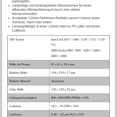
wartungsfrei
Langlebige und leistungsstarke Wasserpumpe für einen
effizienten Wärmeabtransport durch eine stabile
Wasserzirkulation
Kompakter 120mm Aluminium-Radiator passt in nahezu jedes
Gehäuse, intern oder extern
Leistungsfähiger & leiser 120mm Silencio FP Lüfter mit hohem
Luftdruck
CPU Sockel
Intel LGA 2011 / 1366 / 1156 / 1155 / 1150 /
775
AMD Socket FM2 / FM1 / AM3+ / AM3 /
AM2+ / AM2
Maße der Pumpe
62 x 62 x 36.4 mm
Radiator Maße
154 x 119 x 27 mm
Radiator Material
Aluminum
Lüfer Maße
120 x 120 x 25 mm
Lüftergeschwindigkeit
800~2400 RPM (PWM) ± 10%
Luftstrom
16.5 ~ 76 CFM ± 10%
Luftdruck
0.48 ~ 4.8 mm H
O ± 10%
2