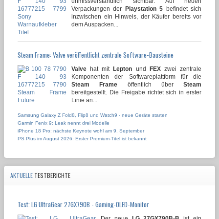
unmissverständlich sichtbar. Auf neuen
Verpackungen der
Playstation 5
befindet sich
inzwischen ein Hinweis, der Käufer bereits vor
dem Auspacken...
Steam Frame: Valve veröffentlicht zentrale Software-Bausteine
Valve
hat mit
Lepton
und
FEX
zwei zentrale
Komponenten der Softwareplattform für die
Steam Frame
öffentlich über
Steam
bereitgestellt. Die Freigabe richtet sich in erster
Linie an...
Samsung Galaxy Z Fold8, Flip8 und Watch9 - neue Geräte starten
Garmin Fenix 9: Leak nennt drei Modelle
iPhone 18 Pro: nächste Keynote wohl am 9. September
PS Plus im August 2026: Erster Premium-Titel ist bekannt
AKTUELLE
TESTBERICHTE
Test: LG UltraGear 27GX790B - Gaming-OLED-Monitor
Der neue
LG 27GX790B-B
ist ein