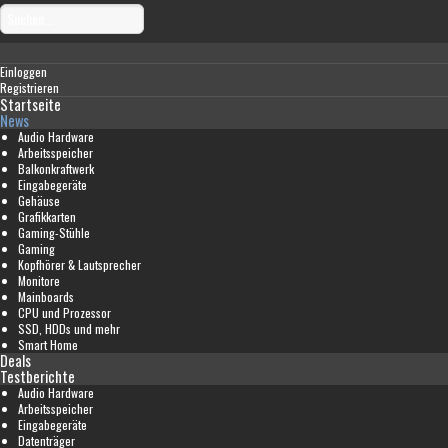
Einloggen
Registrieren
Startseite
News
Audio Hardware
Arbeitsspeicher
Balkonkraftwerk
Eingabegeräte
Gehäuse
Grafikkarten
Gaming-Stühle
Gaming
Kopfhörer & Lautsprecher
Monitore
Mainboards
CPU und Prozessor
SSD, HDDs und mehr
Smart Home
Deals
Testberichte
Audio Hardware
Arbeitsspeicher
Eingabegeräte
Datenträger