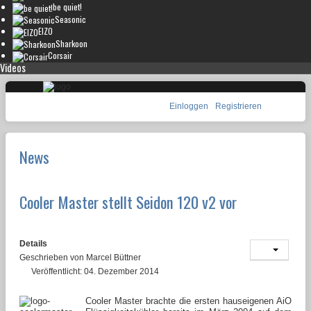
be quiet!
Seasonic
EIZO
Sharkoon
Corsair
Videos
Einloggen
Registrieren
News
Cooler Master stellt Seidon 120 v2 vor
Details
Geschrieben von
Marcel Büttner
Veröffentlicht: 04. Dezember 2014
Cooler Master brachte die ersten hauseigenen AiO