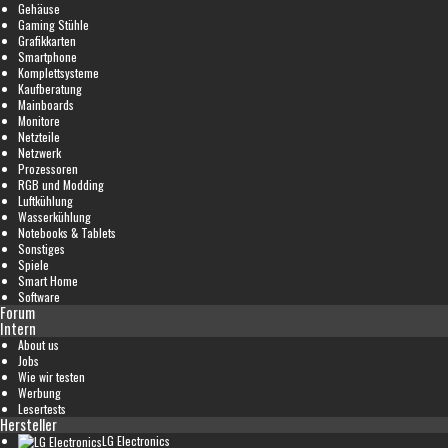
Gehäuse
Gaming Stühle
Grafikkarten
Smartphone
Komplettsysteme
Kaufberatung
Mainboards
Monitore
Netzteile
Netzwerk
Prozessoren
RGB und Modding
Luftkühlung
Wasserkühlung
Notebooks & Tablets
Sonstiges
Spiele
Smart Home
Software
Forum
Intern
About us
Jobs
Wie wir testen
Werbung
Lesertests
Hersteller
LG Electronics