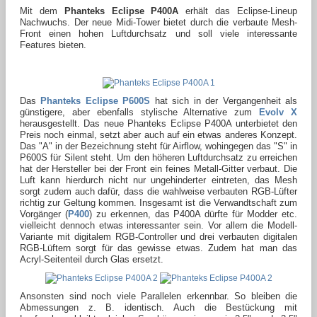
Mit dem
Phanteks Eclipse P400A
erhält das Eclipse-Lineup
Nachwuchs. Der neue Midi-Tower bietet durch die verbaute Mesh-
Front einen hohen Luftdurchsatz und soll viele interessante
Features bieten.
Das
Phanteks Eclipse P600S
hat sich in der Vergangenheit als
günstigere, aber ebenfalls stylische Alternative zum
Evolv X
herausgestellt. Das neue Phanteks Eclipse P400A unterbietet den
Preis noch einmal, setzt aber auch auf ein etwas anderes Konzept.
Das "A" in der Bezeichnung steht für Airflow, wohingegen das "S" in
P600S für Silent steht. Um den höheren Luftdurchsatz zu erreichen
hat der Hersteller bei der Front ein feines Metall-Gitter verbaut. Die
Luft kann hierdurch nicht nur ungehinderter eintreten, das Mesh
sorgt zudem auch dafür, dass die wahlweise verbauten RGB-Lüfter
richtig zur Geltung kommen. Insgesamt ist die Verwandtschaft zum
Vorgänger (
P400
) zu erkennen, das P400A dürfte für Modder etc.
vielleicht dennoch etwas interessanter sein. Vor allem die Modell-
Variante mit digitalem RGB-Controller und drei verbauten digitalen
RGB-Lüftern sorgt für das gewisse etwas. Zudem hat man das
Acryl-Seitenteil durch Glas ersetzt.
Ansonsten sind noch viele Parallelen erkennbar. So bleiben die
Abmessungen z. B. identisch. Auch die Bestückung mit