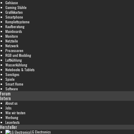
Gehäuse
Gaming Stühle
Grafikkarten
Smartphone
Komplettsysteme
Kaufberatung
Mainboards
Monitore
Netzteile
Netzwerk
Prozessoren
RGB und Modding
Luftkühlung
Wasserkühlung
Notebooks & Tablets
Sonstiges
Spiele
Smart Home
Software
Forum
Intern
About us
Jobs
Wie wir testen
Werbung
Lesertests
Hersteller
LG Electronics