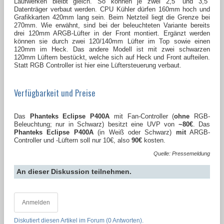
Laufwerken bleibt gleich. So können je zwei 2,5" und 3,5"
Datenträger verbaut werden. CPU Kühler dürfen 160mm hoch und
Grafikkarten 420mm lang sein. Beim Netzteil liegt die Grenze bei
270mm. Wie erwähnt, sind bei der beleuchteten Variante bereits
drei 120mm ARGB-Lüfter in der Front montiert. Ergänzt werden
können sie durch zwei 120/140mm Lüfter im Top sowie einen
120mm im Heck. Das andere Modell ist mit zwei schwarzen
120mm Lüftern bestückt, welche sich auf Heck und Front aufteilen.
Statt RGB Controller ist hier eine Lüftersteuerung verbaut.
Verfügbarkeit und Preise
Das
Phanteks Eclipse P400A
mit Fan-Controller (
ohne
RGB-
Beleuchtung; nur in Schwarz) besitzt eine UVP von
~80€
. Das
Phanteks Eclipse P400A
(in Weiß oder Schwarz)
mit
ARGB-
Controller und -Lüftern soll nur 10€, also
90€
kosten.
Quelle: Pressemeldung
An dieser Diskussion teilnehmen.
Anmelden
Diskutiert diesen Artikel im Forum (0 Antworten).