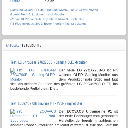
Linie an...
Samsung Galaxy Z Fold8, Flip8 und Watch9 - neue Geräte starten
Garmin Fenix 9: Leak nennt drei Modelle
iPhone 18 Pro: nächste Keynote wohl am 9. September
PS Plus im August 2026: Erster Premium-Titel ist bekannt
AKTUELLE
TESTBERICHTE
Test: LG UltraGear 27GX790B - Gaming-OLED-Monitor
Der neue
LG 27GX790B-B
ist ein
weiterer OLED Gaming-Monitor aus
dem Produktionsjahr 2026 und fügt
sich als kleinere Adaption des größeren LG 39GX950B OLED ins
bestehende Portfolio ein. Die...
Test: ECOVACS Ultramarine P1 - Pool-Saugroboter
Der
ECOVACS Ultramarine P1
ist
der erste Poolsauger vom genannten
Hersteller, der bereits mit zahlreichen
anderen Robotic-Produkten am Markt vertreten ist. Wie das Gerät mit