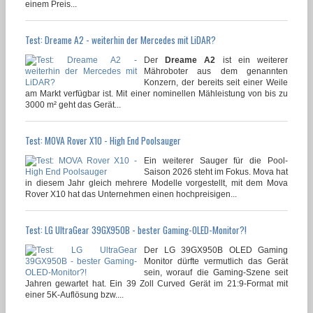
einem Preis...
Test: Dreame A2 - weiterhin der Mercedes mit LiDAR?
Der
Dreame A2
ist ein weiterer
Mähroboter aus dem genannten
Konzern, der bereits seit einer Weile
am Markt verfügbar ist. Mit einer nominellen Mähleistung von bis zu
3000 m² geht das Gerät...
Test: MOVA Rover X10 - High End Poolsauger
Ein weiterer Sauger für die Pool-
Saison 2026 steht im Fokus. Mova hat
in diesem Jahr gleich mehrere Modelle vorgestellt, mit dem Mova
Rover X10 hat das Unternehmen einen hochpreisigen...
Test: LG UltraGear 39GX950B - bester Gaming-OLED-Monitor?!
Der LG 39GX950B OLED Gaming
Monitor dürfte vermutlich das Gerät
sein, worauf die Gaming-Szene seit
Jahren gewartet hat. Ein 39 Zoll Curved Gerät im 21:9-Format mit
einer 5K-Auflösung bzw....