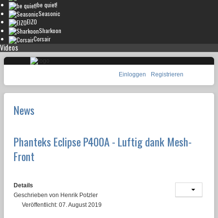
be quiet!
Seasonic
EIZO
Sharkoon
Corsair
Videos
Einloggen
Registrieren
News
Phanteks Eclipse P400A - Luftig dank Mesh-
Front
Details
Geschrieben von
Henrik Potzler
Veröffentlicht: 07. August 2019