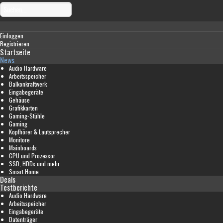
Einloggen
Registrieren
Startseite
News
Audio Hardware
Arbeitsspeicher
Balkonkraftwerk
Eingabegeräte
Gehäuse
Grafikkarten
Gaming-Stühle
Gaming
Kopfhörer & Lautsprecher
Monitore
Mainboards
CPU und Prozessor
SSD, HDDs und mehr
Smart Home
Deals
Testberichte
Audio Hardware
Arbeitsspeicher
Eingabegeräte
Datenträger