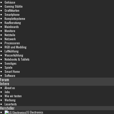
Gehäuse
Gaming Stühle
Grafikkarten
Smartphone
Komplettsysteme
Kaufberatung
Mainboards
Monitore
Netzteile
Netzwerk
Prozessoren
RGB und Modding
Luftkühlung
Wasserkühlung
Notebooks & Tablets
Sonstiges
Spiele
Smart Home
Software
Forum
Intern
About us
Jobs
Wie wir testen
Werbung
Lesertests
Hersteller
LG Electronics