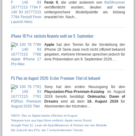
Fenix 9
, die unter anderem von
the5Krunner
veröffentlicht wurden, deuten auf eine
umfangreichere Modellpalette als bislang
erwartet hin. Nach...
iPhone 18 Pro: nächste Keynote wohl am 9. September
Apple
hat den Termin für die Vorstellung der
iPhone 18 Serie zwar noch nicht offiziell bekannt
gegeben, mehrere Hinweise sprechen jedoch für
eine Präsentation am 9. September 2026....
PS Plus im August 2026: Erster Premium-Titel ist bekannt
Sony hat den ersten Neuzugang für den
Playstation-Plus-Premium-Katalog
im August
2026 bereits bestätigt.
Onimusha: Dawn of
Dreams
wird ab dem
18. August 2026
für
Abonnenten der höchsten...
XBOX: Disc to Digital startet offenbar im August
Telegram kurz aus App-Store entfernt: Apple nennt Grund
Google Pixel 11: Leak mit Spezifikationen & Preisen der vier Modelle
Die Zukunft des PCs: die 7 entscheidenden Trends