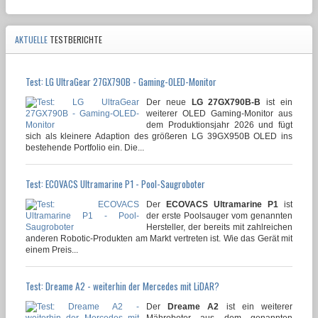
AKTUELLE
TESTBERICHTE
Test: LG UltraGear 27GX790B - Gaming-OLED-Monitor
Der neue
LG 27GX790B-B
ist ein
weiterer OLED Gaming-Monitor aus
dem Produktionsjahr 2026 und fügt
sich als kleinere Adaption des größeren LG 39GX950B OLED ins
bestehende Portfolio ein. Die...
Test: ECOVACS Ultramarine P1 - Pool-Saugroboter
Der
ECOVACS Ultramarine P1
ist
der erste Poolsauger vom genannten
Hersteller, der bereits mit zahlreichen
anderen Robotic-Produkten am Markt vertreten ist. Wie das Gerät mit
einem Preis...
Test: Dreame A2 - weiterhin der Mercedes mit LiDAR?
Der
Dreame A2
ist ein weiterer
Mähroboter aus dem genannten