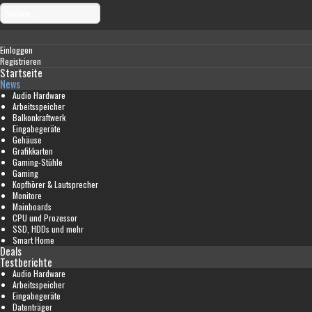
Einloggen
Registrieren
Startseite
News
Audio Hardware
Arbeitsspeicher
Balkonkraftwerk
Eingabegeräte
Gehäuse
Grafikkarten
Gaming-Stühle
Gaming
Kopfhörer & Lautsprecher
Monitore
Mainboards
CPU und Prozessor
SSD, HDDs und mehr
Smart Home
Deals
Testberichte
Audio Hardware
Arbeitsspeicher
Eingabegeräte
Datenträger