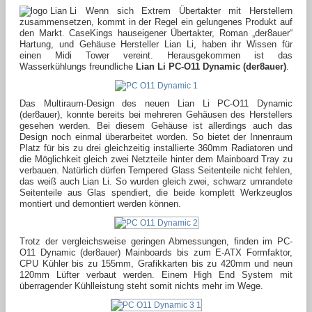
Wenn sich Extrem Übertakter mit Herstellern
zusammensetzen, kommt in der Regel ein gelungenes Produkt auf
den Markt. CaseKings hauseigener Übertakter, Roman „der8auer“
Hartung, und Gehäuse Hersteller Lian Li, haben ihr Wissen für
einen Midi Tower vereint. Herausgekommen ist das
Wasserkühlungs freundliche
Lian Li PC-O11 Dynamic (der8auer)
.
Das Multiraum-Design des neuen Lian Li PC-O11 Dynamic
(der8auer), konnte bereits bei mehreren Gehäusen des Herstellers
gesehen werden. Bei diesem Gehäuse ist allerdings auch das
Design noch einmal überarbeitet worden. So bietet der Innenraum
Platz für bis zu drei gleichzeitig installierte 360mm Radiatoren und
die Möglichkeit gleich zwei Netzteile hinter dem Mainboard Tray zu
verbauen. Natürlich dürfen Tempered Glass Seitenteile nicht fehlen,
das weiß auch Lian Li. So wurden gleich zwei, schwarz umrandete
Seitenteile aus Glas spendiert, die beide komplett Werkzeuglos
montiert und demontiert werden können.
Trotz der vergleichsweise geringen Abmessungen, finden im PC-
O11 Dynamic (der8auer) Mainboards bis zum E-ATX Formfaktor,
CPU Kühler bis zu 155mm, Grafikkarten bis zu 420mm und neun
120mm Lüfter verbaut werden. Einem High End System mit
überragender Kühlleistung steht somit nichts mehr im Wege.