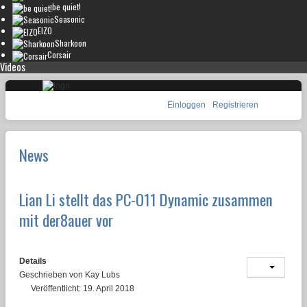
be quiet!
Seasonic
EIZO
Sharkoon
Corsair
Videos
Einloggen
Registrieren
News
Lian Li stellt das PC-O11 Dynamic zusammen
mit der8auer vor
Details
Geschrieben von
Kay Lubs
Veröffentlicht: 19. April 2018