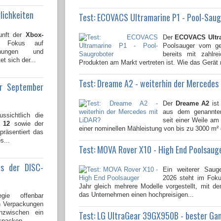
lichkeiten
Test: ECOVACS Ultramarine P1 - Pool-Sau
unft der
Xbox-
Der
ECOVACS Ultr
n Fokus auf
Poolsauger vom gen
lichungen und
bereits mit zahlre
t sich der...
Produkten am Markt vertreten ist. Wie das Gerät 
Test: Dreame A2 - weiterhin der Mercedes
ür September
Der
Dreame A2
ist
aus dem genannten
ssichtlich die
seit einer Weile am 
 12
sowie der
einer nominellen Mähleistung von bis zu 3000 m² 
 präsentiert das
s...
Test: MOVA Rover X10 - High End Poolsaug
us der DISC-
Ein weiterer Saug
2026 steht im Fok
Jahr gleich mehrere Modelle vorgestellt, mit 
das Unternehmen einen hochpreisigen...
gie offenbar
en Verpackungen
nzwischen ein
Test: LG UltraGear 39GX950B - bester Ga
spacken...