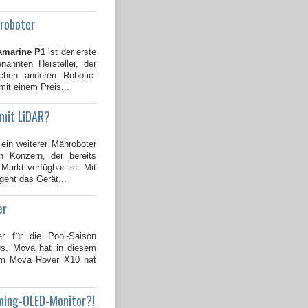
groboter
amarine P1
ist der erste
annten Hersteller, der
ichen anderen Robotic-
mit einem Preis...
 mit LiDAR?
 ein weiterer Mähroboter
 Konzern, der bereits
Markt verfügbar ist. Mit
geht das Gerät...
er
er für die Pool-Saison
us. Mova hat in diesem
dem Mova Rover X10 hat
ming-OLED-Monitor?!