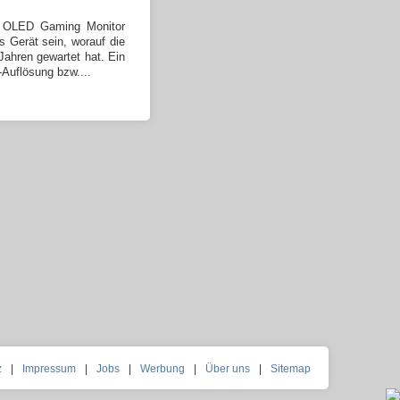
OLED Gaming Monitor
s Gerät sein, worauf die
ahren gewartet hat. Ein
-Auflösung bzw....
z
|
Impressum
|
Jobs
|
Werbung
|
Über uns
|
Sitemap