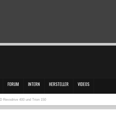
FORUM
INTERN
HERSTELLER
VIDEOS
 Revodrive 400 und Trion 150