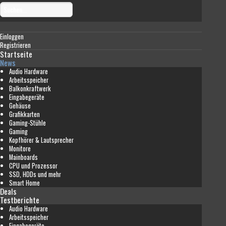
Einloggen
Registrieren
Startseite
News
Audio Hardware
Arbeitsspeicher
Balkonkraftwerk
Eingabegeräte
Gehäuse
Grafikkarten
Gaming-Stühle
Gaming
Kopfhörer & Lautsprecher
Monitore
Mainboards
CPU und Prozessor
SSD, HDDs und mehr
Smart Home
Deals
Testberichte
Audio Hardware
Arbeitsspeicher
Eingabegeräte