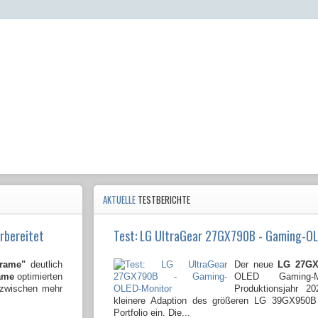
AKTUELLE
TESTBERICHTE
rbereitet
Test: LG UltraGear 27GX790B - Gaming-O
Frame"
deutlich
Der neue
LG 27GX
ame
optimierten
OLED Gaming-
nzwischen mehr
Produktionsjahr 2
kleinere Adaption des größeren LG 39GX950
Portfolio ein. Die...