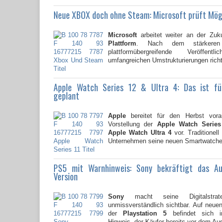
Neue XBOX doch ohne Steam: Microsoft prüft Mög
Microsoft
arbeitet weiter an der Zuk
Plattform
. Nach dem stärkere
plattformübergreifende Veröffent
umfangreichen Umstrukturierungen richte
Apple Watch Series 12 & Ultra 4: Das ist f
geplant
Apple
bereitet für den Herbst vorau
Vorstellung der
Apple Watch Series
Apple Watch Ultra 4
vor. Traditionell
Unternehmen seine neuen Smartwatche
PS5 mit Warnhinweis: Sony bekräftigt das A
Version
Sony
macht seine Digitalstrate
unmissverständlich sichtbar. Auf neu
der
Playstation 5
befindet sich i
Hinweis, der Käufer bereits vor dem Au