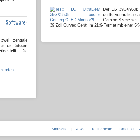
Der LG 39GX950B 
dürfte vermutlich da
Gaming-Szene seit J
e Software-
39 Zoll Curved Gerät im 21:9-Format mit einer 5K
wei zentrale
 für die
Steam
tgestellt. Die
 starten
Startseite
|
News
|
Testberichte
|
Datenschut