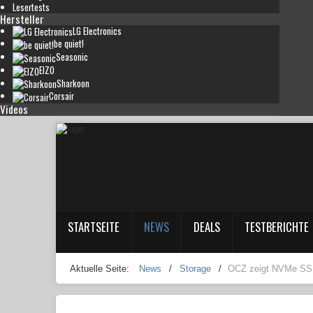
Lesertests
Hersteller
LG Electronics
be quiet!
Seasonic
EIZO
Sharkoon
Corsair
Videos
STARTSEITE
NEWS
DEALS
TESTBERICHTE
Aktuelle Seite:
News
/
Storage
/
OCZ zeigt NVMe SSD