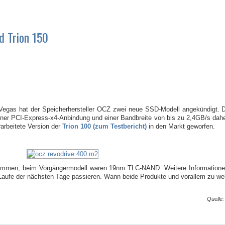
 Trion 150
 Vegas hat der Speicherhersteller OCZ zwei neue SSD-Modell angekündigt. Da
er PCI-Express-x4-Anbindung und einer Bandbreite von bis zu 2,4GB/s daher
rarbeitete Version der
Trion 100 (zum Testbericht)
in den Markt geworfen.
ommen, beim Vorgängermodell waren 19nm TLC-NAND. Weitere Informationen 
m Laufe der nächsten Tage passieren. Wann beide Produkte und vorallem zu wel
Quelle: