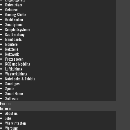
Datenträger
Gehäuse
Gaming Stühle
Grafikkarten
Smartphone
Komplettsysteme
Kaufberatung
Mainboards
Monitore
Netzteile
Netzwerk
Prozessoren
RGB und Modding
Luftkühlung
Wasserkühlung
Notebooks & Tablets
Sonstiges
Spiele
Smart Home
Software
Forum
Intern
About us
Jobs
Wie wir testen
Werbung