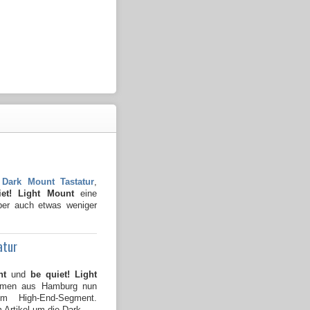
 Dark Mount Tastatur
,
iet! Light Mount
eine
aber auch etwas weniger
atur
nt
und
be quiet! Light
ehmen aus Hamburg nun
 im High-End-Segment.
 Artikel um die Dark...