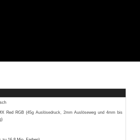
sch
 MX Red RGB (
45g Auslösedruck, 2mm Auslöseweg und 4mm bis
g)
 zu 16,8 Mio. Farben)