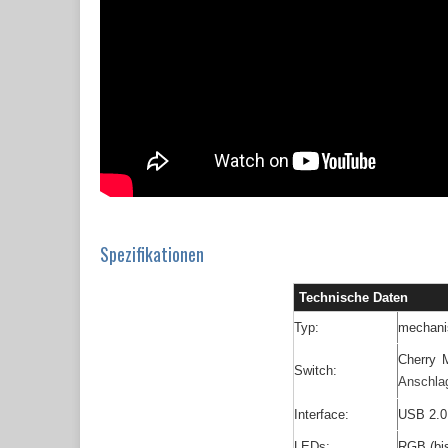
Spezifikationen
Technische Daten
Typ:
mechani
Cherry
Switch:
Anschla
Interface:
USB 2.0
LEDs:
RGB (bis