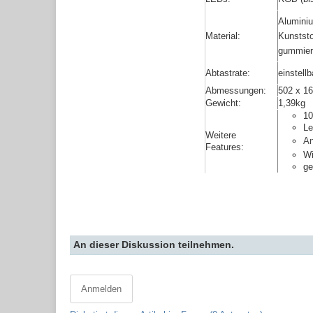
Aluminiu
Material:
Kunststo
gummiert
Abtastrate:
einstel
Abmessungen:
502 x 1
Gewicht:
1,39kg
10
Le
Weitere
An
Features:
Wi
ge
An dieser Diskussion teilnehmen.
Anmelden