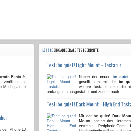
LETZTE
EINGABEGERÄTE TESTBERICHTE
Test: be quiet! Light Mount - Tastatur
armin Fenix 9
,
Neben der neuen
be quiet!
r
veröffentlicht
gesellt sich mit der
be qu
e Modellpalette
weitere Tastatur hinzu, die 
umfangreich ausgestattet und zudem auch...
Test: be quiet! Dark Mount - High End Tast
mber
Mit der
be quiet! Dark Mou
Mount
lanciert das Untern
erstmals Peripherie-Gerät
g der iPhone 18
Vordergründig soll es in diesem