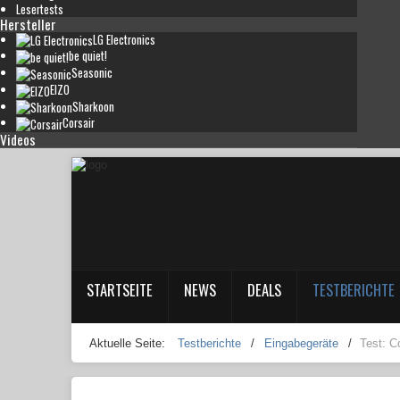
Lesertests
Hersteller
LG Electronics
be quiet!
Seasonic
EIZO
Sharkoon
Corsair
Videos
STARTSEITE
NEWS
DEALS
TESTBERICHTE
Aktuelle Seite:
Testberichte
/
Eingabegeräte
/
Test: 