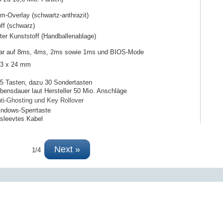
m-Overlay (schwartz-anthrazit)
ff (schwarz)
er Kunststoff (Handballenablage)
lbar auf 8ms, 4ms, 2ms sowie 1ms und BIOS-Mode
63 x 24 mm
5 Tasten, dazu 30 Sondertasten
bensdauer laut Hersteller 50 Mio. Anschläge
ti-Ghosting und Key Rollover
ndows-Sperrtaste
sleevtes Kabel
Next »
1/4