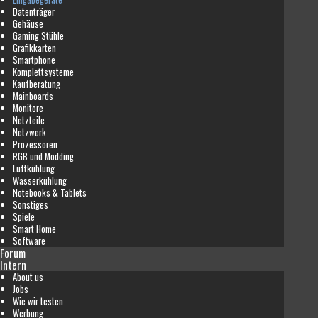
Datenträger
Gehäuse
Gaming Stühle
Grafikkarten
Smartphone
Komplettsysteme
Kaufberatung
Mainboards
Monitore
Netzteile
Netzwerk
Prozessoren
RGB und Modding
Luftkühlung
Wasserkühlung
Notebooks & Tablets
Sonstiges
Spiele
Smart Home
Software
Forum
Intern
About us
Jobs
Wie wir testen
Werbung