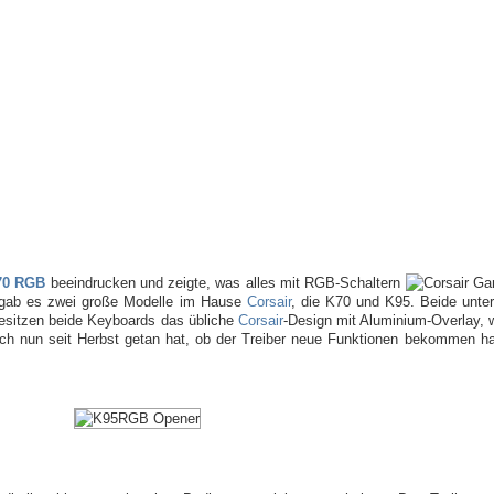
70 RGB
beeindrucken und zeigte, was alles mit RGB-Schaltern
e gab es zwei große Modelle im Hause
Corsair
, die K70 und K95. Beide unters
esitzen beide Keyboards das übliche
Corsair
-Design mit Aluminium-Overlay, w
ch nun seit Herbst getan hat, ob der Treiber neue Funktionen bekommen h