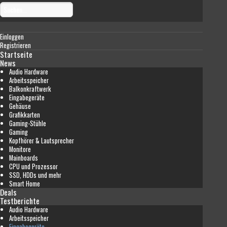
Einloggen
Registrieren
Startseite
News
Audio Hardware
Arbeitsspeicher
Balkonkraftwerk
Eingabegeräte
Gehäuse
Grafikkarten
Gaming-Stühle
Gaming
Kopfhörer & Lautsprecher
Monitore
Mainboards
CPU und Prozessor
SSD, HDDs und mehr
Smart Home
Deals
Testberichte
Audio Hardware
Arbeitsspeicher
Eingabegeräte