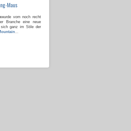
ing-Maus
x
wurde vom noch recht
ser Branche eine neue
 sich ganz im Stile der
Mountain
...