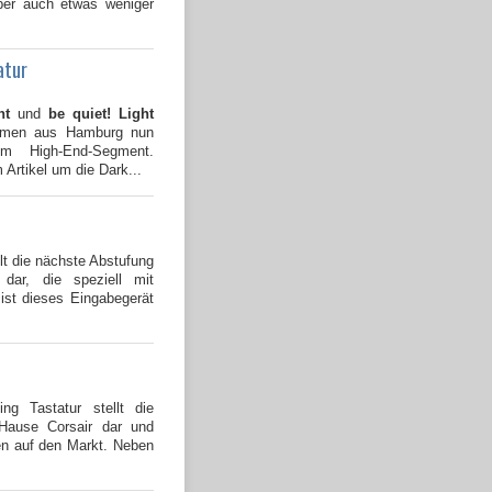
aber auch etwas weniger
atur
nt
und
be quiet! Light
ehmen aus Hamburg nun
 im High-End-Segment.
 Artikel um die Dark...
lt die nächste Abstufung
p dar, die speziell mit
st dieses Eingabegerät
g Tastatur stellt die
 Hause Corsair dar und
ten auf den Markt. Neben