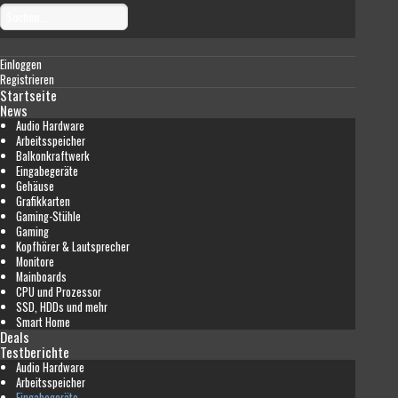
Einloggen
Registrieren
Startseite
News
Audio Hardware
Arbeitsspeicher
Balkonkraftwerk
Eingabegeräte
Gehäuse
Grafikkarten
Gaming-Stühle
Gaming
Kopfhörer & Lautsprecher
Monitore
Mainboards
CPU und Prozessor
SSD, HDDs und mehr
Smart Home
Deals
Testberichte
Audio Hardware
Arbeitsspeicher
Eingabegeräte