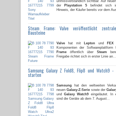
unmissverständlich sichtbar. Auf neu
der
Playstation 5
befindet sich i
Hinweis, der Käufer bereits vor dem Au
Steam Frame: Valve veröffentlicht zentral
Bausteine
Valve
hat mit
Lepton
und
FEX
z
Komponenten der Softwareplattform
Frame
öffentlich über
Steam
berei
Freigabe richtet sich in erster Linie an...
Samsung Galaxy Z Fold8, Flip8 und Watch9 -
starten
Samsung
hat den weltweiten Verkau
neuen
Galaxy-Z-Serie
sowie der
Galaxy
und
Galaxy Watch9
eingeläutet. In 
sind die Geräte ab dem 7. August...