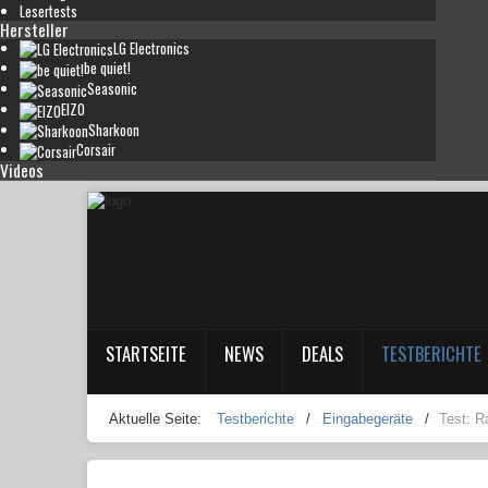
Lesertests
Hersteller
LG Electronics
be quiet!
Seasonic
EIZO
Sharkoon
Corsair
Videos
STARTSEITE
NEWS
DEALS
TESTBERICHTE
Aktuelle Seite:
Testberichte
/
Eingabegeräte
/
Test: 