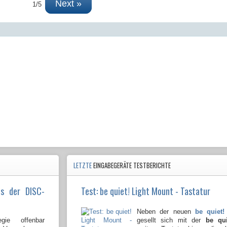
Next »
1/5
LETZTE
EINGABEGERÄTE TESTBERICHTE
us der DISC-
Test: be quiet! Light Mount - Tastatur
Neben der neuen
be quiet!
gie offenbar
gesellt sich mit der
be qu