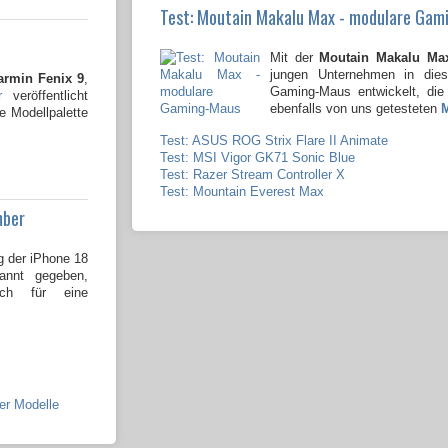
Test: Moutain Makalu Max - modulare Gam
Mit der
Moutain Makalu Ma
jungen Unternehmen in die
armin Fenix 9
,
Gaming-Maus entwickelt, die
r
veröffentlicht
ebenfalls von uns getesteten
e Modellpalette
Test: ASUS ROG Strix Flare II Animate
Test: MSI Vigor GK71 Sonic Blue
Test: Razer Stream Controller X
Test: Mountain Everest Max
mber
g der iPhone 18
kannt gegeben,
och für eine
ier Modelle