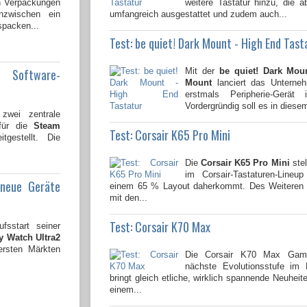
en Verpackungen
weitere Tastatur hinzu, die 
nzwischen ein
umfangreich ausgestattet und zudem auch...
spacken...
Test: be quiet! Dark Mount - High End Tast
e Software-
Mit der
be quiet! Dark Mou
Mount
lanciert das Untern
erstmals Peripherie-Gerät
Vordergründig soll es in diesem
wei zentrale
 für die
Steam
Test: Corsair K65 Pro Mini
tgestellt. Die
Die
Corsair K65 Pro Mini
stel
im Corsair-Tastaturen-Lineu
 neue Geräte
einem 65 % Layout daherkommt. Des Weiteren i
mit den...
Test: Corsair K70 Max
fsstart seiner
 Watch Ultra2
ersten Märkten
Die Corsair K70 Max Gamin
nächste Evolutionsstufe im
bringt gleich etliche, wirklich spannende Neuhei
einem...