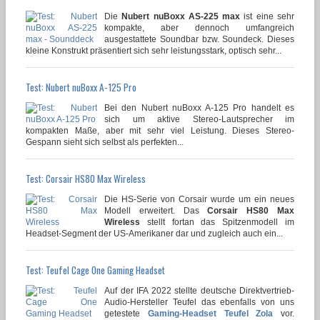
Die
Nubert nuBoxx AS-225 max
ist eine sehr
kompakte, aber dennoch umfangreich
ausgestattete Soundbar bzw. Soundeck. Dieses
kleine Konstrukt präsentiert sich sehr leistungsstark, optisch sehr...
Test: Nubert nuBoxx A-125 Pro
Bei den Nubert nuBoxx A-125 Pro handelt es
sich um aktive Stereo-Lautsprecher im
kompakten Maße, aber mit sehr viel Leistung. Dieses Stereo-
Gespann sieht sich selbst als perfekten...
Test: Corsair HS80 Max Wireless
Die HS-Serie von Corsair wurde um ein neues
Modell erweitert. Das
Corsair HS80 Max
Wireless
stellt fortan das Spitzenmodell im
Headset-Segment der US-Amerikaner dar und zugleich auch ein...
Test: Teufel Cage One Gaming Headset
Auf der IFA 2022 stellte deutsche Direktvertrieb-
Audio-Hersteller Teufel das ebenfalls von uns
getestete
Gaming-Headset Teufel Zola
vor.