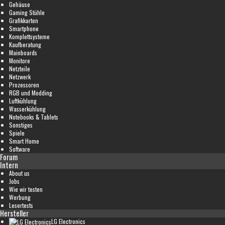
Gehäuse
Gaming Stühle
Grafikkarten
Smartphone
Komplettsysteme
Kaufberatung
Mainboards
Monitore
Netzteile
Netzwerk
Prozessoren
RGB und Modding
Luftkühlung
Wasserkühlung
Notebooks & Tablets
Sonstiges
Spiele
Smart Home
Software
Forum
Intern
About us
Jobs
Wie wir testen
Werbung
Lesertests
Hersteller
LG Electronics