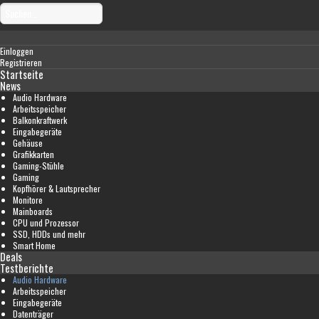
Einloggen
Registrieren
Startseite
News
Audio Hardware
Arbeitsspeicher
Balkonkraftwerk
Eingabegeräte
Gehäuse
Grafikkarten
Gaming-Stühle
Gaming
Kopfhörer & Lautsprecher
Monitore
Mainboards
CPU und Prozessor
SSD, HDDs und mehr
Smart Home
Deals
Testberichte
Audio Hardware
Arbeitsspeicher
Eingabegeräte
Datenträger