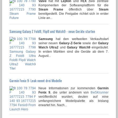
Valve
hat mit
Lepton
und
FEX
zwei zentrale
Komponenten der Softwareplattform für die
Steam Frame
öffentlich über
Steam
bereitgestellt. Die Freigabe richtet sich in erster
Linie an...
Samsung Galaxy Z Fold8, Flip8 und Watch9 - neue Geräte starten
Samsung
hat den weltweiten Verkaufsstart
seiner neuen
Galaxy-Z-Serie
sowie der
Galaxy
Watch Ultra2
und
Galaxy Watch9
eingeläutet.
In ersten Märkten sind die Geräte ab dem 7.
August...
Garmin Fenix 9: Leak nennt drei Modelle
Neue Informationen zur kommenden
Garmin
Fenix 9
, die unter anderem von
the5Krunner
veröffentlicht wurden, deuten auf eine
umfangreichere Modellpalette als bislang
erwartet hin. Nach...