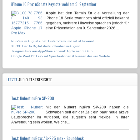
iPhone 18 Pro: nächste Keynote wohl am 9. September
Apple
hat den Termin für die Vorstellung der
iPhone 18 Serie zwar noch nicht offiziell bekannt
gegeben, mehrere Hinweise sprechen jedoch für
eine Präsentation am 9. September 2026....
PS Plus im August 2026: Erster Premium-Titel ist bekannt
XBOX: Disc to Digital startet offenbar im August
Telegram kurz aus App-Store entfernt: Apple nennt Grund
Google Pixel 11: Leak mit Spezifikationen & Preisen der vier Modelle
LETZTE
AUDIO TESTBERICHTE
Test: Nubert nuPro SP-200
Mit den
Nubert nuPro SP-200
haben die
Schwaben seit einiger Zeit ein paar neue aktive
Lautsprecher im Aufgebot, die zugleich sehr flexibel in ihrer
Anwendung sein wollen. Welche...
Test: Nubert nuBoxx AS-225 max - Sounddeck