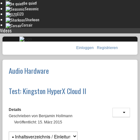
be quiet!
Seasonic
EIZO
Sharkoon
Corsair
Videos
Einloggen
Registrieren
Audio Hardware
Test: Kingston HyperX Cloud II
Details
Geschrieben von
Benjamin Hollmann
Veröffentlicht: 15. März 2015