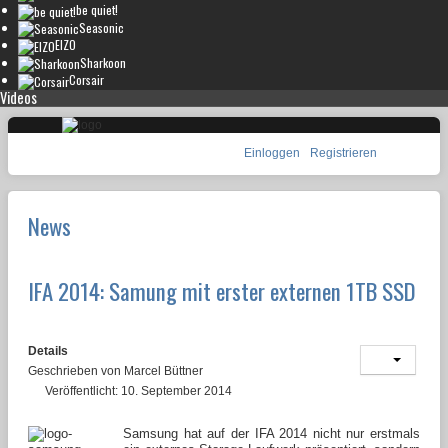
be quiet!
Seasonic
EIZO
Sharkoon
Corsair
Videos
Einloggen
Registrieren
News
IFA 2014: Samung mit erster externen 1TB SSD
Details
Geschrieben von
Marcel Büttner
Veröffentlicht: 10. September 2014
Samsung hat auf der IFA 2014 nicht nur erstmals