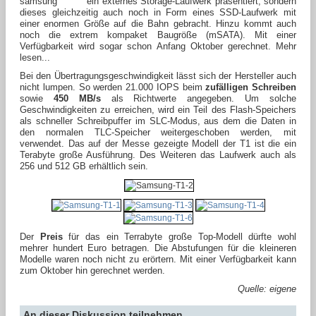
ein externes Storage-Laufwerk präsentiert, sondern
dieses gleichzeitig auch noch in Form eines SSD-Laufwerk mit
einer enormen Größe auf die Bahn gebracht. Hinzu kommt auch
noch die extrem kompaket Baugröße (mSATA). Mit einer
Verfügbarkeit wird sogar schon Anfang Oktober gerechnet. Mehr
lesen...
Bei den Übertragungsgeschwindigkeit lässt sich der Hersteller auch
nicht lumpen. So werden 21.000 IOPS beim
zufälligen Schreiben
sowie
450 MB/s
als Richtwerte angegeben. Um solche
Geschwindigkeiten zu erreichen, wird ein Teil des Flash-Speichers
als schneller Schreibpuffer im SLC-Modus, aus dem die Daten in
den normalen TLC-Speicher weitergeschoben werden, mit
verwendet. Das auf der Messe gezeigte Modell der T1 ist die ein
Terabyte große Ausführung. Des Weiteren das Laufwerk auch als
256 und 512 GB erhältlich sein.
Der
Preis
für das ein Terrabyte große Top-Modell dürfte wohl
mehrer hundert Euro betragen. Die Abstufungen für die kleineren
Modelle waren noch nicht zu erörtern. Mit einer Verfügbarkeit kann
zum Oktober hin gerechnet werden.
Quelle: eigene
An dieser Diskussion teilnehmen.