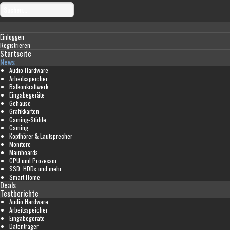
Einloggen
Registrieren
Startseite
News
Audio Hardware
Arbeitsspeicher
Balkonkraftwerk
Eingabegeräte
Gehäuse
Grafikkarten
Gaming-Stühle
Gaming
Kopfhörer & Lautsprecher
Monitore
Mainboards
CPU und Prozessor
SSD, HDDs und mehr
Smart Home
Deals
Testberichte
Audio Hardware
Arbeitsspeicher
Eingabegeräte
Datenträger