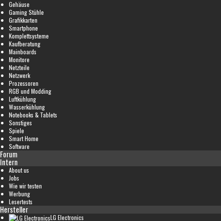
Gehäuse
Gaming Stühle
Grafikkarten
Smartphone
Komplettsysteme
Kaufberatung
Mainboards
Monitore
Netzteile
Netzwerk
Prozessoren
RGB und Modding
Luftkühlung
Wasserkühlung
Notebooks & Tablets
Sonstiges
Spiele
Smart Home
Software
Forum
Intern
About us
Jobs
Wie wir testen
Werbung
Lesertests
Hersteller
LG Electronics