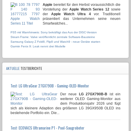
Apple
bereitet für den Herbst voraussichtlich die
Vorstellung der
Apple Watch Series 12
sowie
der
Apple Watch Ultra 4
vor. Traditionell
präsentiert das Unternehmen seine neuen
Smartwatches...
PS5 mit Warnhinweis: Sony bekräftigt das Aus der DISC-Version
Steam Frame: Valve veröffentlicht zentrale Software-Bausteine
Samsung Galaxy Z Fold8, Flip8 und Watch9 - neue Geräte starten
Garmin Fenix 9: Leak nennt drei Modelle
AKTUELLE
TESTBERICHTE
Test: LG UltraGear 27GX790B - Gaming-OLED-Monitor
Der neue
LG 27GX790B-B
ist ein
weiterer OLED Gaming-Monitor aus
dem Produktionsjahr 2026 und fügt
sich als kleinere Adaption des größeren LG 39GX950B OLED ins
bestehende Portfolio ein. Die...
Test: ECOVACS Ultramarine P1 - Pool-Saugroboter