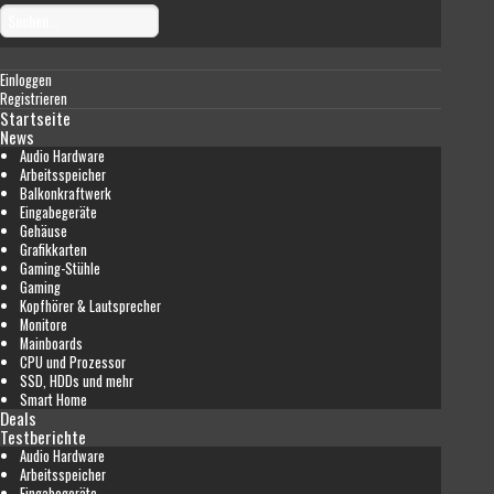
Einloggen
Registrieren
Startseite
News
Audio Hardware
Arbeitsspeicher
Balkonkraftwerk
Eingabegeräte
Gehäuse
Grafikkarten
Gaming-Stühle
Gaming
Kopfhörer & Lautsprecher
Monitore
Mainboards
CPU und Prozessor
SSD, HDDs und mehr
Smart Home
Deals
Testberichte
Audio Hardware
Arbeitsspeicher
Eingabegeräte