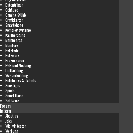
Datenträger
Gehäuse
Gaming Stühle
Grafikkarten
Smartphone
Komplettsysteme
Kaufberatung
Mainboards
Monitore
Netzteile
Netzwerk
Prozessoren
RGB und Modding
Luftkühlung
Wasserkühlung
Notebooks & Tablets
Sonstiges
Spiele
Smart Home
Software
Forum
Intern
About us
Jobs
Wie wir testen
Werbung