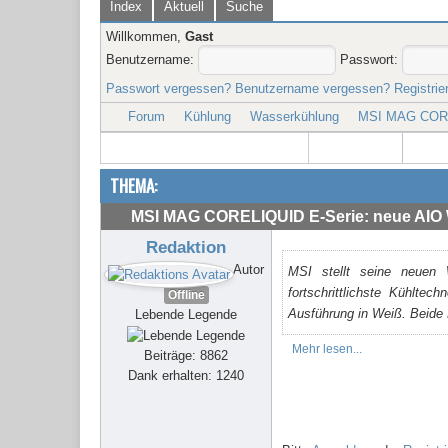
Index
Aktuell
Suche
Willkommen,
Gast
Benutzername:
Passwort:
Passwort vergessen?
Benutzername vergessen?
Registrie
Forum
Kühlung
Wasserkühlung
MSI MAG COREL
THEMA:
MSI MAG CORELIQUID E-Serie: neue AIO 
Redaktion
Autor
MSI stellt seine neuen
fortschrittlichste Kühlt
Offline
Ausführung in Weiß. Beide 
Lebende Legende
Mehr lesen...
Beiträge: 8862
Dank erhalten: 1240