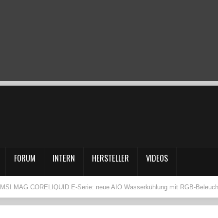
FORUM
INTERN
HERSTELLER
VIDEOS
MSI MAG CORELIQUID E-Serie: neue AIO Wasserkühlung mit RGB-Beleuchtu