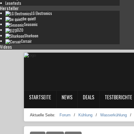
Lesertests
Hersteller
LG Electronics
be quiet!
Seasonic
EIZO
Sharkoon
Corsair
Videos
STARTSEITE
NEWS
DEALS
TESTBERICHTE
Aktuelle Seite:
Forum
/
Kühlung
/
Wasserkühlung
/