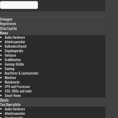
Einloggen
Registrieren
Startseite
News
Audio Hardware
Arbeitsspeicher
Balkonkraftwerk
Eingabegeräte
Gehäuse
Grafikkarten
Gaming-Stühle
Gaming
Kopfhörer & Lautsprecher
Monitore
Mainboards
CPU und Prozessor
SSD, HDDs und mehr
Smart Home
Deals
Testberichte
Audio Hardware
Arbeitsspeicher
Eingabegeräte