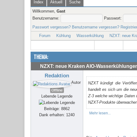
Index
Aktuell
Suche
Willkommen,
Gast
Benutzername:
Passwort:
Passwort vergessen?
Benutzername vergessen?
Registrie
Forum
Kühlung
Wasserkühlung
NZXT: neue Kr
THEMA:
NZXT: neue Kraken AIO-Wasserkühlung
Redaktion
Autor
NZXT kündigt die Veröffe
handelt es sich um die ne
Offline
Z-3 welche wichtige Daten
Lebende Legende
NZXT-Produkte überwachen
Beiträge: 8862
Mehr lesen...
Dank erhalten: 1240