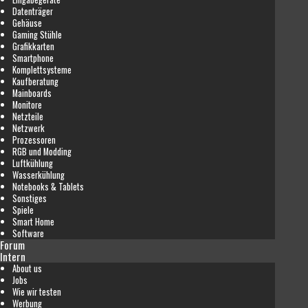
Datenträger
Gehäuse
Gaming Stühle
Grafikkarten
Smartphone
Komplettsysteme
Kaufberatung
Mainboards
Monitore
Netzteile
Netzwerk
Prozessoren
RGB und Modding
Luftkühlung
Wasserkühlung
Notebooks & Tablets
Sonstiges
Spiele
Smart Home
Software
Forum
Intern
About us
Jobs
Wie wir testen
Werbung