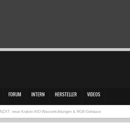
FORUM
INTERN
HERSTELLER
VIDEOS
NZXT: neue Kraken AIO-Wasserkühlungen & RGB-Gehäuse