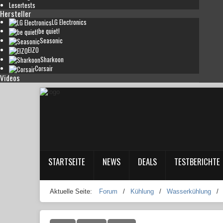
Lesertests
Hersteller
LG Electronics
be quiet!
Seasonic
EIZO
Sharkoon
Corsair
Videos
STARTSEITE
NEWS
DEALS
TESTBERICHTE
Aktuelle Seite:
Forum
/
Kühlung
/
Wasserkühlung
/