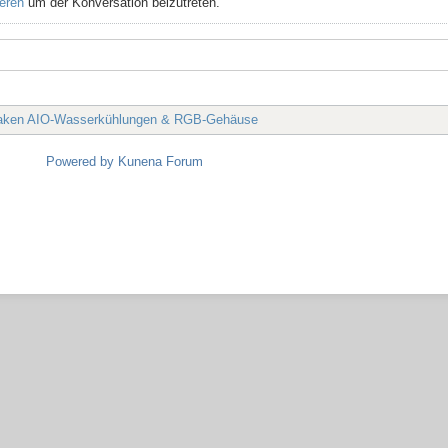
ieren
um der Konversation beizutreten.
aken AIO-Wasserkühlungen & RGB-Gehäuse
Powered by
Kunena Forum