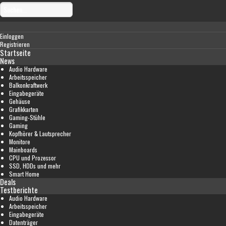
Einloggen
Registrieren
Startseite
News
Audio Hardware
Arbeitsspeicher
Balkonkraftwerk
Eingabegeräte
Gehäuse
Grafikkarten
Gaming-Stühle
Gaming
Kopfhörer & Lautsprecher
Monitore
Mainboards
CPU und Prozessor
SSD, HDDs und mehr
Smart Home
Deals
Testberichte
Audio Hardware
Arbeitsspeicher
Eingabegeräte
Datenträger