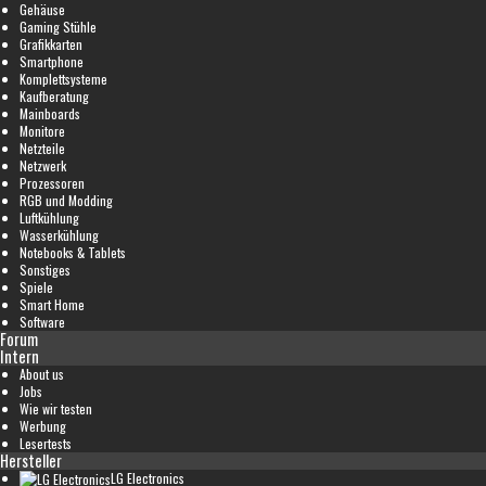
Gehäuse
Gaming Stühle
Grafikkarten
Smartphone
Komplettsysteme
Kaufberatung
Mainboards
Monitore
Netzteile
Netzwerk
Prozessoren
RGB und Modding
Luftkühlung
Wasserkühlung
Notebooks & Tablets
Sonstiges
Spiele
Smart Home
Software
Forum
Intern
About us
Jobs
Wie wir testen
Werbung
Lesertests
Hersteller
LG Electronics