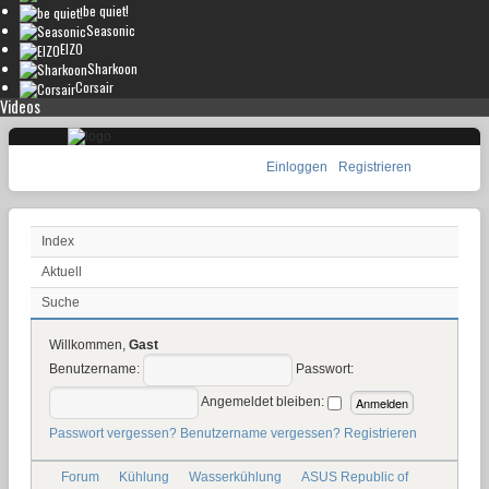
be quiet!
Seasonic
EIZO
Sharkoon
Corsair
Videos
Einloggen
Registrieren
Index
Aktuell
Suche
Willkommen,
Gast
Benutzername:
Passwort:
Angemeldet bleiben:
Passwort vergessen?
Benutzername vergessen?
Registrieren
Forum
Kühlung
Wasserkühlung
ASUS Republic of