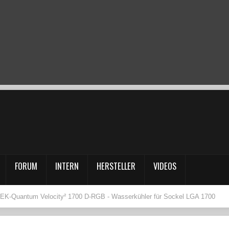
FORUM
INTERN
HERSTELLER
VIDEOS
EK-Quantum Velocity² 1700 D-RGB - Wasserkühler für Sockel LGA 1700