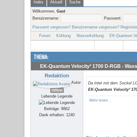
Index
Aktuell
Suche
Willkommen,
Gast
Benutzername:
Passwort:
Passwort vergessen?
Benutzername vergessen?
Registrie
Forum
Kühlung
Wasserkühlung
EK-Quantum Vel
THEMA:
EK-Quantum Velocity² 1700 D-RGB - Wass
Redaktion
Autor
Da Intel mit dem Sockel L
EK-Quantum Velocity² 17
Offline
Lebende Legende
Mehr lesen...
Beiträge: 8862
Dank erhalten: 1240