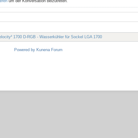
ieren
um der Konversation beizutreten.
ocity² 1700 D-RGB - Wasserkühler für Sockel LGA 1700
Powered by
Kunena Forum