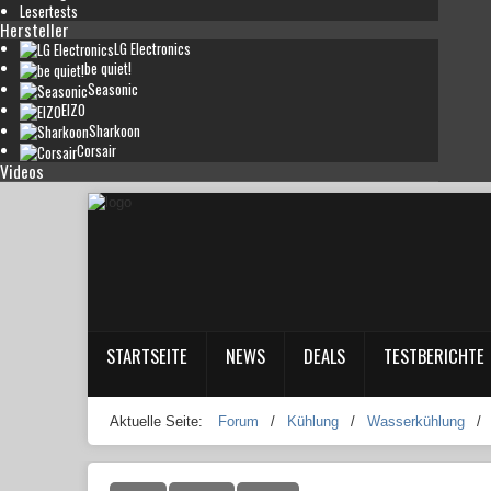
Lesertests
Hersteller
LG Electronics
be quiet!
Seasonic
EIZO
Sharkoon
Corsair
Videos
STARTSEITE
NEWS
DEALS
TESTBERICHTE
Aktuelle Seite:
Forum
/
Kühlung
/
Wasserkühlung
/