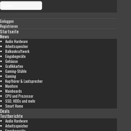
Einloggen
Registrieren
Startseite
News
Audio Hardware
Arbeitsspeicher
Balkonkraftwerk
Eingabegeräte
Gehäuse
Grafikkarten
Gaming-Stühle
Gaming
Kopfhörer & Lautsprecher
Monitore
Mainboards
CPU und Prozessor
SSD, HDDs und mehr
Smart Home
Deals
Testberichte
Audio Hardware
Arbeitsspeicher
Eingabegeräte