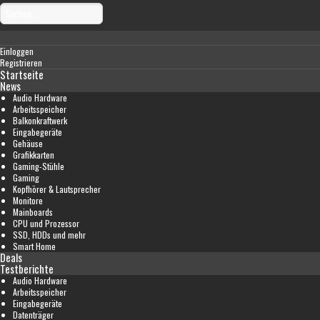
Einloggen
Registrieren
Startseite
News
Audio Hardware
Arbeitsspeicher
Balkonkraftwerk
Eingabegeräte
Gehäuse
Grafikkarten
Gaming-Stühle
Gaming
Kopfhörer & Lautsprecher
Monitore
Mainboards
CPU und Prozessor
SSD, HDDs und mehr
Smart Home
Deals
Testberichte
Audio Hardware
Arbeitsspeicher
Eingabegeräte
Datenträger