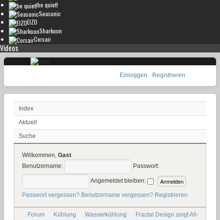
be quiet!
Seasonic
EIZO
Sharkoon
Corsair
Videos
Einloggen
Registrieren
Index
Aktuell
Suche
Willkommen,
Gast
Benutzername:
Passwort:
Angemeldet bleiben:
Passwort vergessen?
Benutzername vergessen?
Registrieren
Forum
Kühlung
Wasserkühlung
Fractal Design zeigt All-