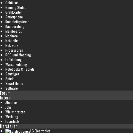
Gehäuse
Gaming Stühle
Grafikkarten
Smartphone
Komplettsysteme
Kaufberatung
Mainboards
Monitore
Netzteile
Netzwerk
Prozessoren
RGB und Modding
Luftkühlung
Wasserkühlung
Notebooks & Tablets
Sonstiges
Spiele
Smart Home
Software
Forum
Intern
About us
Jobs
Wie wir testen
Werbung
Lesertests
Hersteller
LG Electronics