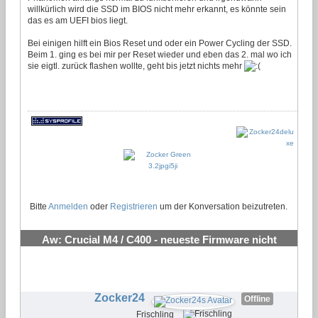
willkürlich wird die SSD im BIOS nicht mehr erkannt, es könnte sein
das es am UEFI bios liegt.
Bei einigen hilft ein Bios Reset und oder ein Power Cycling der SSD.
Beim 1. ging es bei mir per Reset wieder und eben das 2. mal wo ich
sie eigtl. zurück flashen wollte, geht bis jetzt nichts mehr
Bitte
Anmelden
oder
Registrieren
um der Konversation beizutreten.
Aw: Crucial M4 / C400 - neueste Firmware nicht
flashen!!!!
#2
Zocker24
Offline
Frischling