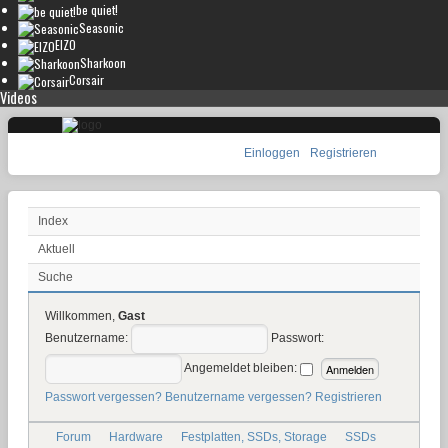
be quiet!
Seasonic
EIZO
Sharkoon
Corsair
Videos
Einloggen
Registrieren
Index
Aktuell
Suche
Willkommen,
Gast
Benutzername:
Passwort:
Angemeldet bleiben:
Passwort vergessen?
Benutzername vergessen?
Registrieren
Forum
Hardware
Festplatten, SSDs, Storage
SSDs