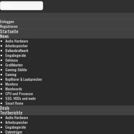
Einloggen
Registrieren
Startseite
News
Audio Hardware
Arbeitsspeicher
Balkonkraftwerk
Eingabegeräte
Gehäuse
Grafikkarten
Gaming-Stühle
Gaming
Kopfhörer & Lautsprecher
Monitore
Mainboards
CPU und Prozessor
SSD, HDDs und mehr
Smart Home
Deals
Testberichte
Audio Hardware
Arbeitsspeicher
Eingabegeräte
Datenträger