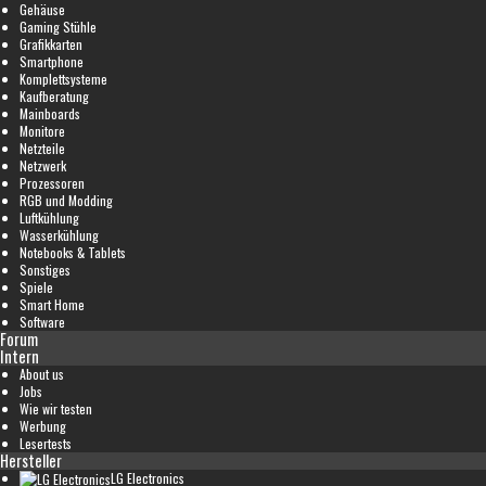
Gehäuse
Gaming Stühle
Grafikkarten
Smartphone
Komplettsysteme
Kaufberatung
Mainboards
Monitore
Netzteile
Netzwerk
Prozessoren
RGB und Modding
Luftkühlung
Wasserkühlung
Notebooks & Tablets
Sonstiges
Spiele
Smart Home
Software
Forum
Intern
About us
Jobs
Wie wir testen
Werbung
Lesertests
Hersteller
LG Electronics