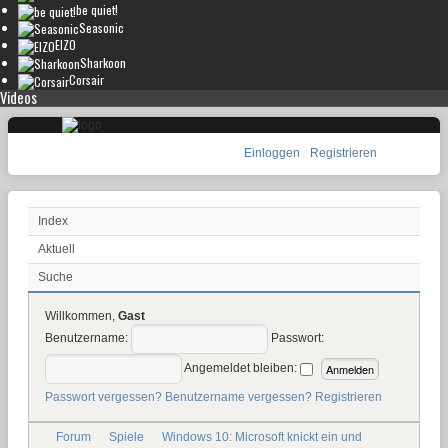
be quiet!
Seasonic
EIZO
Sharkoon
Corsair
Videos
Einloggen
Registrieren
Index
Aktuell
Suche
Willkommen,
Gast
Benutzername:
Passwort:
Angemeldet bleiben:
Passwort vergessen?
Benutzername vergessen?
Registrieren
Forum
Spiele
Windows 10: Microsoft knickt ein und