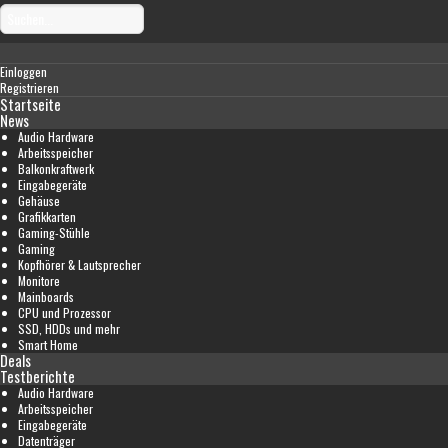
Einloggen
Registrieren
Startseite
News
Audio Hardware
Arbeitsspeicher
Balkonkraftwerk
Eingabegeräte
Gehäuse
Grafikkarten
Gaming-Stühle
Gaming
Kopfhörer & Lautsprecher
Monitore
Mainboards
CPU und Prozessor
SSD, HDDs und mehr
Smart Home
Deals
Testberichte
Audio Hardware
Arbeitsspeicher
Eingabegeräte
Datenträger