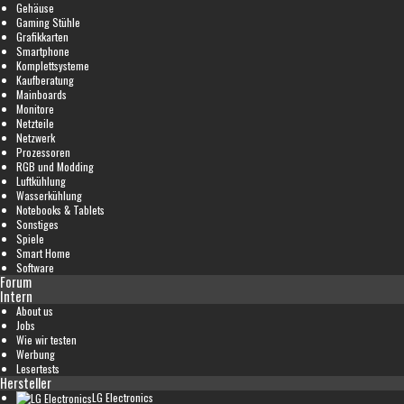
Gehäuse
Gaming Stühle
Grafikkarten
Smartphone
Komplettsysteme
Kaufberatung
Mainboards
Monitore
Netzteile
Netzwerk
Prozessoren
RGB und Modding
Luftkühlung
Wasserkühlung
Notebooks & Tablets
Sonstiges
Spiele
Smart Home
Software
Forum
Intern
About us
Jobs
Wie wir testen
Werbung
Lesertests
Hersteller
LG Electronics