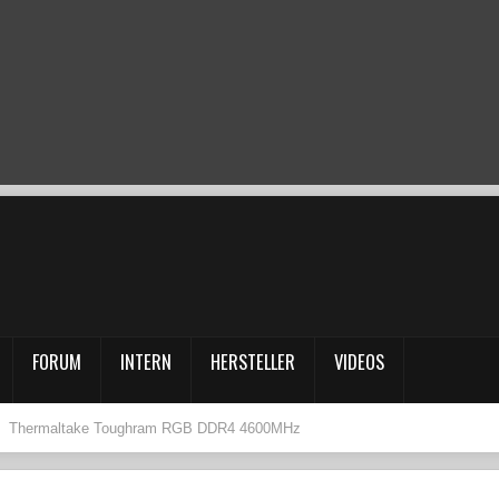
FORUM
INTERN
HERSTELLER
VIDEOS
Thermaltake Toughram RGB DDR4 4600MHz