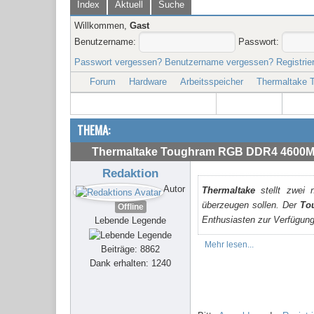
Index
Aktuell
Suche
Willkommen,
Gast
Benutzername:
Passwort:
Passwort vergessen?
Benutzername vergessen?
Registrie
Forum
Hardware
Arbeitsspeicher
Thermaltake
THEMA:
Thermaltake Toughram RGB DDR4 4600
Redaktion
Autor
Thermaltake
stellt zwei 
überzeugen sollen. Der
To
Offline
Enthusiasten zur Verfügung
Lebende Legende
Mehr lesen...
Beiträge: 8862
Dank erhalten: 1240