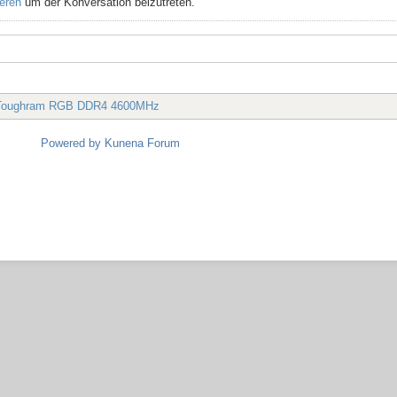
ieren
um der Konversation beizutreten.
 Toughram RGB DDR4 4600MHz
Powered by
Kunena Forum