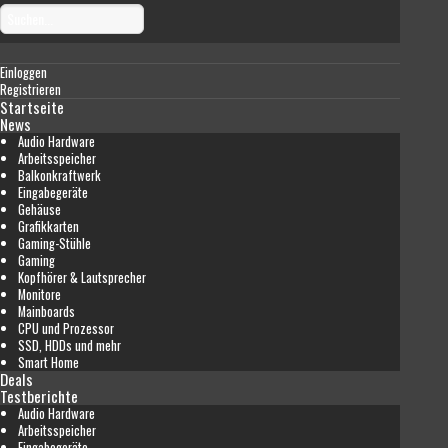
Einloggen
Registrieren
Startseite
News
Audio Hardware
Arbeitsspeicher
Balkonkraftwerk
Eingabegeräte
Gehäuse
Grafikkarten
Gaming-Stühle
Gaming
Kopfhörer & Lautsprecher
Monitore
Mainboards
CPU und Prozessor
SSD, HDDs und mehr
Smart Home
Deals
Testberichte
Audio Hardware
Arbeitsspeicher
Eingabegeräte