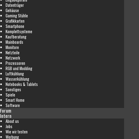
Datenträger
Gehäuse
Gaming Stühle
Grafikkarten
Smartphone
Komplettsysteme
Kaufberatung
Mainboards
Monitore
Netzteile
Netzwerk
Prozessoren
RGB und Modding
Luftkühlung
Wasserkühlung
Notebooks & Tablets
Sonstiges
Spiele
Smart Home
Software
Forum
Intern
About us
Jobs
Wie wir testen
Werbung