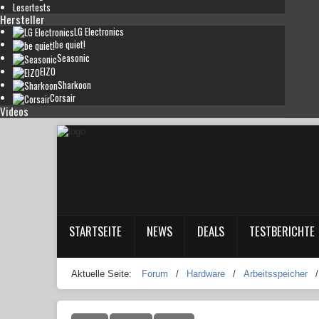
Lesertests
Hersteller
LG Electronics
be quiet!
Seasonic
EIZO
Sharkoon
Corsair
Videos
STARTSEITE
NEWS
DEALS
TESTBERICHTE
Aktuelle Seite:
Forum
/
Hardware
/
Arbeitsspeicher
/